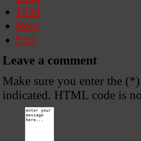
1344
Next
End
Leave a comment
Make sure you enter the (*)
indicated. HTML code is no