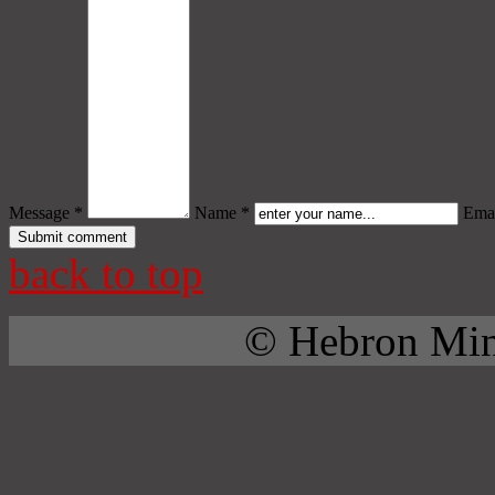
Message *
Name *
Emai
back to top
© Hebron Mini