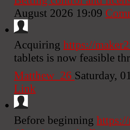
August 2026 19:09
Comm
Acquiring
https://maker2
tablets is now feasible th
Matthew_26
Saturday, 0
Link
Before beginning
https:/