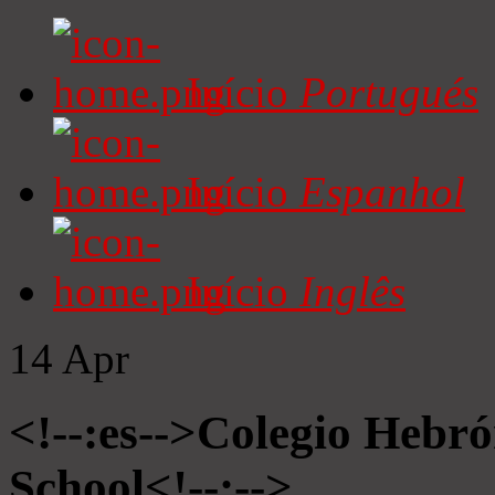
Início
Portugués
Início
Espanhol
Início
Inglês
14
Apr
<!--:es-->Colegio Hebró
School<!--:-->