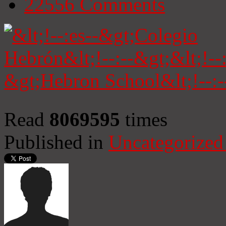
22556
Comments
Read
8069595
times
Published in
Uncategorized