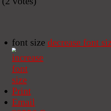
(2 votes)
font size
decrease font si
Print
Email