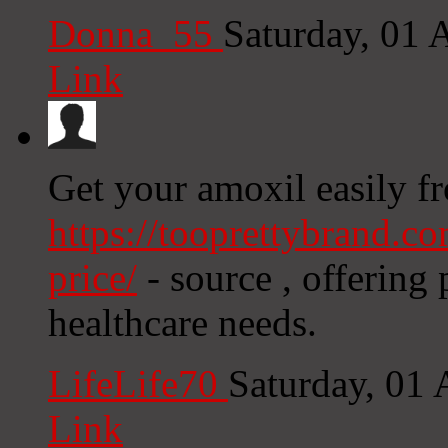
Donna_55
Saturday, 01
Link
Get your amoxil easily f
https://tooprettybrand.c
price/
- source , offering
healthcare needs.
LifeLife70
Saturday, 01
Link