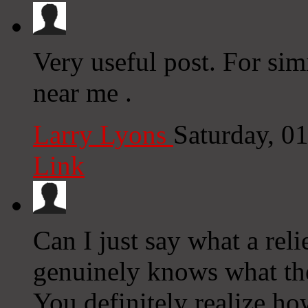
Very useful post. For sim
near me .
Larry Lyons
Saturday, 0
Link
Can I just say what a rel
genuinely knows what they
You definitely realize ho