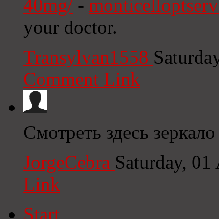
40mg/
-
monticelloptser
your doctor.
Transylvan1558
Saturda
Comment Link
Смотреть здесь зеркало
JorgeCebra
Saturday, 01
Link
Start