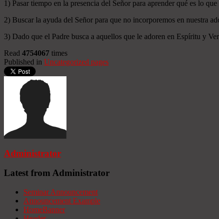
1) Pasar tiempo en la presencia del Señor para aprender qué es lo que
2) Buscar la ayuda del Señor para que no incorporemos en nuestra ado
3) Dado que el Padre busca a aquellos que le adoren en Espíritu y Verd
Read
4754067
times
Published in
Uncategorized pages
Administrator
Latest from Administrator
Seminar Announcement
Announcement Example
HomeBanner
Header