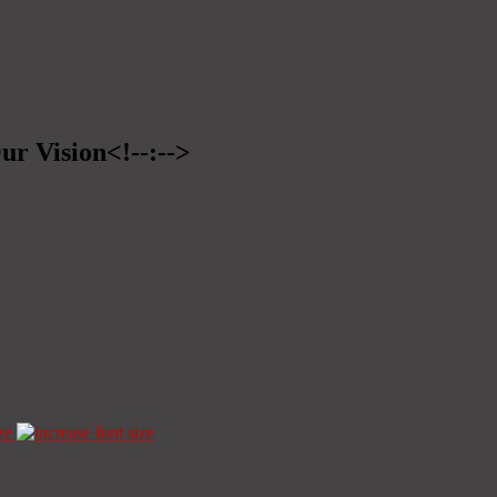
ur Vision<!--:-->
ze