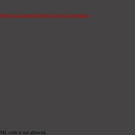
a Hebrón Guatemala
Hebron Church Guatemala
»
TML code is not allowed.