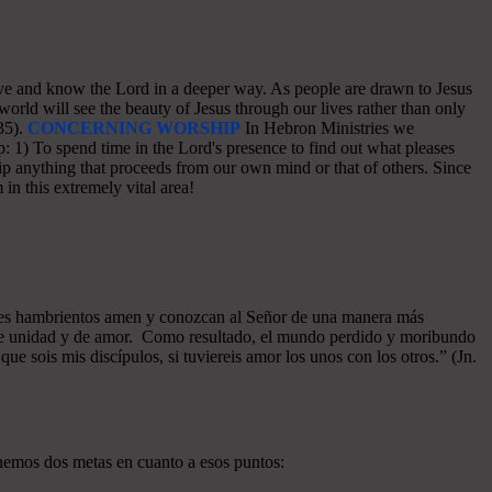
o love and know the Lord in a deeper way. As people are drawn to Jesus
world will see the beauty of Jesus through our lives rather than only
35).
CONCERNING WORSHIP
In Hebron Ministries we
: 1) To spend time in the Lord's presence to find out what pleases
p anything that proceeds from our own mind or that of others. Since
in this extremely vital area!
azones hambrientos amen y conozcan al Señor de una manera más
a de unidad y de amor. Como resultado, el mundo perdido y moribundo
ue sois mis discípulos, si tuviereis amor los unos con los otros.” (Jn.
enemos dos metas en cuanto a esos puntos: