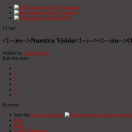
Início
Portugués
Início
Espanhol
Início
Inglês
14
Apr
<!--:es-->Nuestra Visión<!--:--><!--:en-->O
Written by
Administrator
Rate this item
1
2
3
4
5
(0 votes)
font size
decrease font size
increase font si
Print
Email
11480
Comments