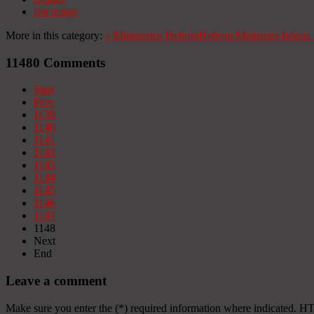
test image
More in this category:
«
Ministerios Hebrón
Hebron Ministries
Iglesi
11480
Comments
Start
Prev
1139
1140
1141
1142
1143
1144
1145
1146
1147
1148
Next
End
Leave a comment
Make sure you enter the (*) required information where indicated. H