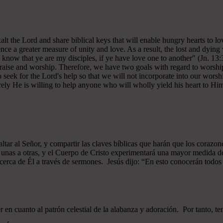
 exalt the Lord and share biblical keys that will enable hungry hearts t
ce a greater measure of unity and love. As a result, the lost and dying 
 know that ye are my disciples, if ye have love one to another" (Jn. 13:
 praise and worship. Therefore, we have two goals with regard to worship
ek for the Lord's help so that we will not incorporate into our worshi
ely He is willing to help anyone who will wholly yield his heart to Him 
xaltar al Señor, y compartir las claves bíblicas que harán que los cor
as unas a otras, y el Cuerpo de Cristo experimentará una mayor medid
 acerca de Él a través de sermones. Jesús dijo: “En esto conocerán todos q
n cuanto al patrón celestial de la alabanza y adoración. Por tanto, t