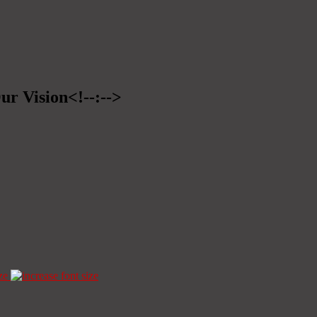
ur Vision<!--:-->
ze