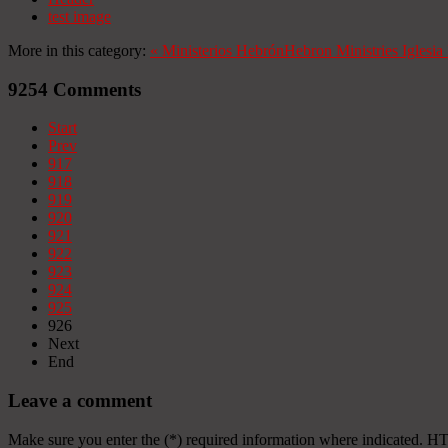
test image
More in this category:
«
Ministerios Hebrón
Hebron Ministries
Iglesi
9254
Comments
Start
Prev
917
918
919
920
921
922
923
924
925
926
Next
End
Leave a comment
Make sure you enter the (*) required information where indicated. H