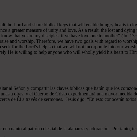
 exalt the Lord and share biblical keys that will enable hungry hearts t
ce a greater measure of unity and love. As a result, the lost and dying 
 know that ye are my disciples, if ye have love one to another" (Jn. 13:
 praise and worship. Therefore, we have two goals with regard to worship
ek for the Lord's help so that we will not incorporate into our worshi
ely He is willing to help anyone who will wholly yield his heart to Him 
xaltar al Señor, y compartir las claves bíblicas que harán que los cor
as unas a otras, y el Cuerpo de Cristo experimentará una mayor medid
 acerca de Él a través de sermones. Jesús dijo: “En esto conocerán todos q
n cuanto al patrón celestial de la alabanza y adoración. Por tanto, t