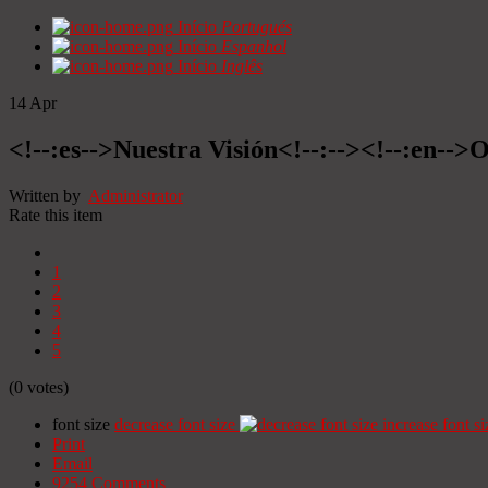
Início
Portugués
Início
Espanhol
Início
Inglês
14
Apr
<!--:es-->Nuestra Visión<!--:--><!--:en-->O
Written by
Administrator
Rate this item
1
2
3
4
5
(0 votes)
font size
decrease font size
increase font si
Print
Email
9254
Comments