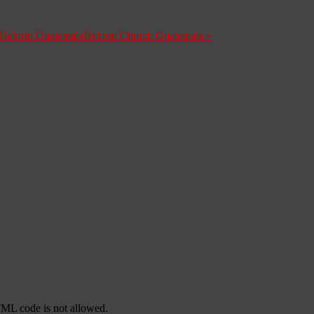
a Hebrón Guatemala
Hebron Church Guatemala
»
TML code is not allowed.