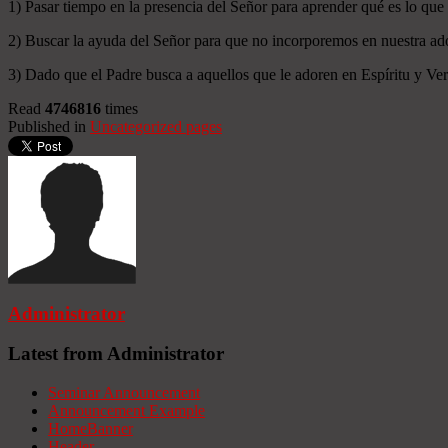
1) Pasar tiempo en la presencia del Señor para aprender qué es lo que
2) Buscar la ayuda del Señor para que no incorporemos en nuestra ado
3) Dado que el Padre busca a aquellos que le adoren en Espíritu y Verd
Read
4746816
times
Published in
Uncategorized pages
Administrator
Latest from Administrator
Seminar Announcement
Announcement Example
HomeBanner
Header