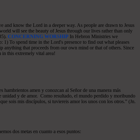
o love and know the Lord in a deeper way. As people are drawn to Jesus
world will see the beauty of Jesus through our lives rather than only
35).
CONCERNING WORSHIP
In Hebron Ministries we
: 1) To spend time in the Lord's presence to find out what pleases
p anything that proceeds from our own mind or that of others. Since
in this extremely vital area!
azones hambrientos amen y conozcan al Señor de una manera más
a de unidad y de amor. Como resultado, el mundo perdido y moribundo
ue sois mis discípulos, si tuviereis amor los unos con los otros.” (Jn.
enemos dos metas en cuanto a esos puntos: