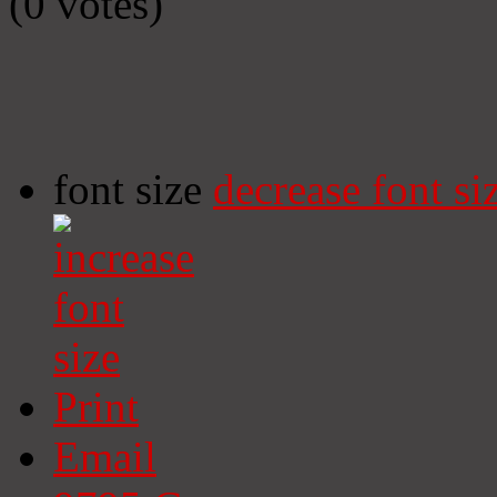
(0 votes)
font size
decrease font si
Print
Email