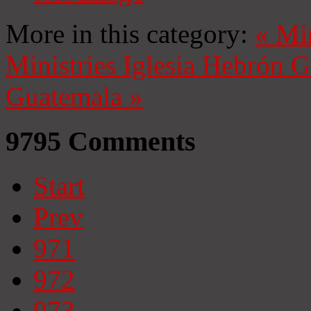
More in this category:
«
Mi
Ministries
Iglesia Hebrón 
Guatemala
»
9795
Comments
Start
Prev
971
972
973