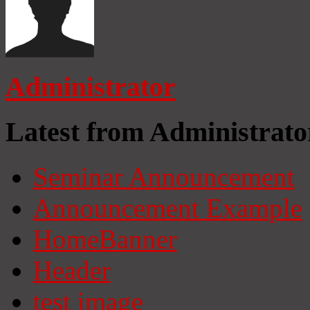
Administrator
Latest from Administrato
Seminar Announcement
Announcement Example
HomeBanner
Header
test image