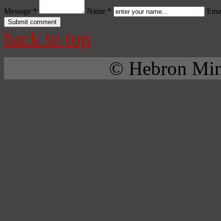
Message *
Name *
Emai
back to top
© Hebron Mini