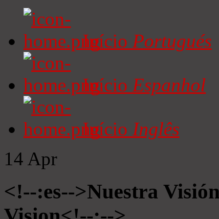
Início
Portugués
Início
Espanhol
Início
Inglês
14
Apr
<!--:es-->Nuestra Visió
Vision<!--:-->