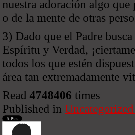
nuestra adoración algo que 
o de la mente de otras perso
3) Dado que el Padre busca 
Espíritu y Verdad, ¡ciertame
todos los que estén dispuest
área tan extremadamente vit
Read
4748406
times
Published in
Uncategorized