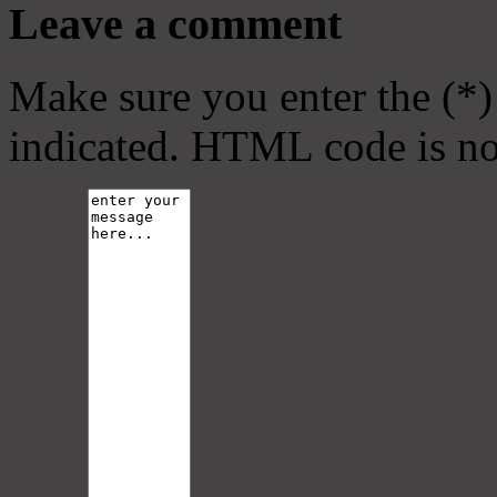
Leave a comment
Make sure you enter the (*)
indicated. HTML code is no