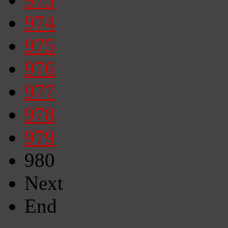
974
975
976
977
978
979
980
Next
End