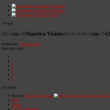
Início
Portugués
Início
Espanhol
Início
Inglês
14
Apr
<!--:es-->Nuestra Visión<!--:--><!--:en-->O
Written by
Administrator
Rate this item
1
2
3
4
5
(0 votes)
font size
decrease font size
increase font si
Print
Email
10100
Comments