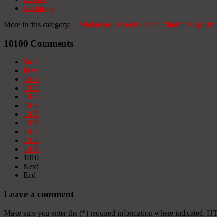
test image
More in this category:
«
Ministerios Hebrón
Hebron Ministries
Iglesi
10100
Comments
Start
Prev
1001
1002
1003
1004
1005
1006
1007
1008
1009
1010
Next
End
Leave a comment
Make sure you enter the (*) required information where indicated. H