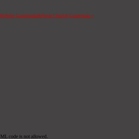
a Hebrón Guatemala
Hebron Church Guatemala
»
TML code is not allowed.