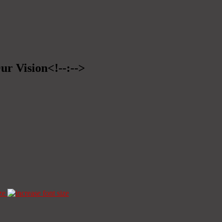
ur Vision<!--:-->
ze