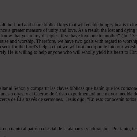
 exalt the Lord and share biblical keys that will enable hungry hearts t
ce a greater measure of unity and love. As a result, the lost and dying 
 know that ye are my disciples, if ye have love one to another" (Jn. 13:
 praise and worship. Therefore, we have two goals with regard to worship
ek for the Lord's help so that we will not incorporate into our worshi
ely He is willing to help anyone who will wholly yield his heart to Him 
xaltar al Señor, y compartir las claves bíblicas que harán que los cor
as unas a otras, y el Cuerpo de Cristo experimentará una mayor medid
 acerca de Él a través de sermones. Jesús dijo: “En esto conocerán todos q
n cuanto al patrón celestial de la alabanza y adoración. Por tanto, t