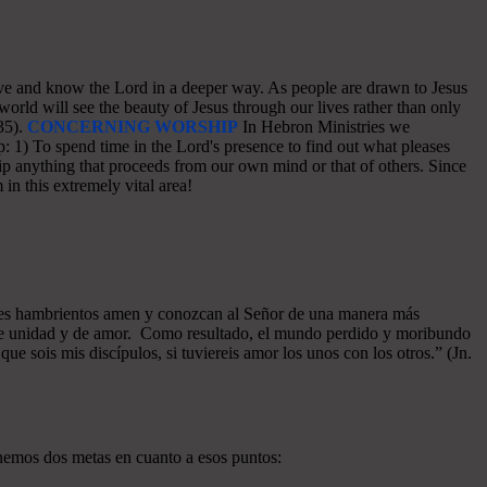
o love and know the Lord in a deeper way. As people are drawn to Jesus
world will see the beauty of Jesus through our lives rather than only
35).
CONCERNING WORSHIP
In Hebron Ministries we
: 1) To spend time in the Lord's presence to find out what pleases
p anything that proceeds from our own mind or that of others. Since
in this extremely vital area!
azones hambrientos amen y conozcan al Señor de una manera más
a de unidad y de amor. Como resultado, el mundo perdido y moribundo
ue sois mis discípulos, si tuviereis amor los unos con los otros.” (Jn.
enemos dos metas en cuanto a esos puntos: