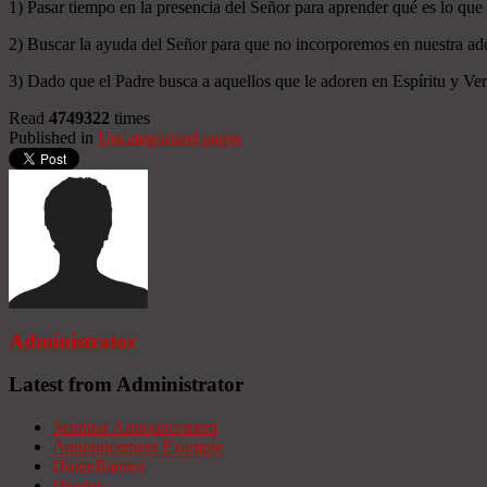
1) Pasar tiempo en la presencia del Señor para aprender qué es lo que
2) Buscar la ayuda del Señor para que no incorporemos en nuestra ado
3) Dado que el Padre busca a aquellos que le adoren en Espíritu y Verd
Read
4749322
times
Published in
Uncategorized pages
Administrator
Latest from Administrator
Seminar Announcement
Announcement Example
HomeBanner
Header