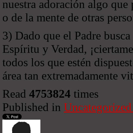
nuestra adoración algo que 
o de la mente de otras perso
3) Dado que el Padre busca 
Espíritu y Verdad, ¡ciertame
todos los que estén dispuest
área tan extremadamente vit
Read
4753824
times
Published in
Uncategorized