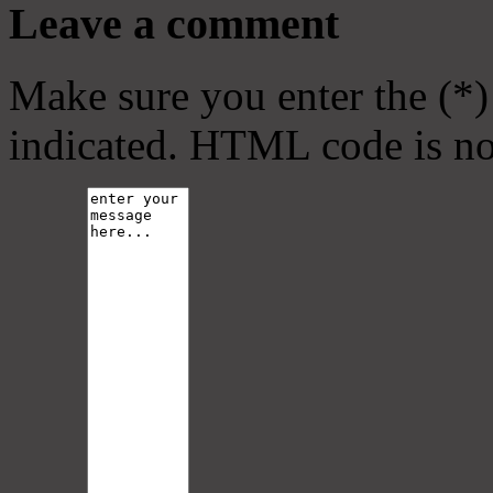
Leave a comment
Make sure you enter the (*)
indicated. HTML code is no