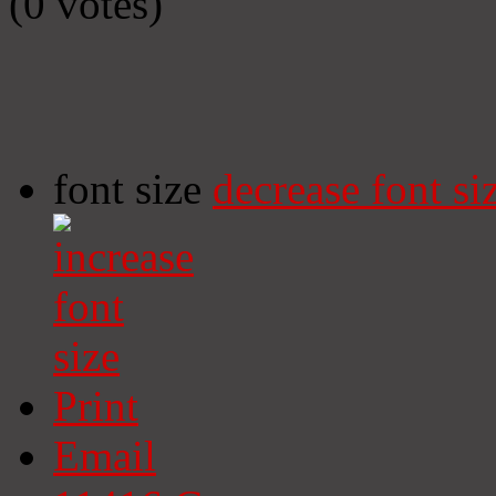
(0 votes)
font size
decrease font si
Print
Email