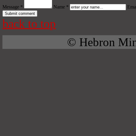
Message *
Name *
Emai
back to top
© Hebron Mini