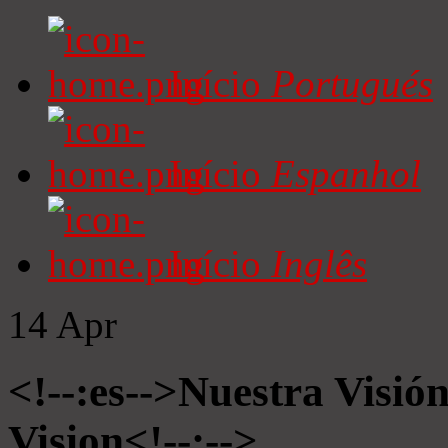
Início
Portugués
Início
Espanhol
Início
Inglês
14
Apr
<!--:es-->Nuestra Visió
Vision<!--:-->