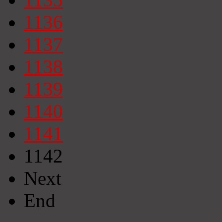
1136
1137
1138
1139
1140
1141
1142
Next
End