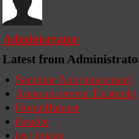
Administrator
Latest from Administrato
Seminar Announcement
Announcement Example
HomeBanner
Header
test image