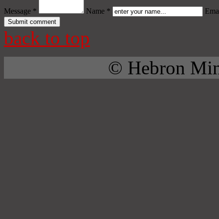
Message *
Name *
Emai
back to top
© Hebron Mini