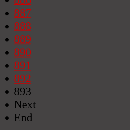
887
888
889
890
891
892
893
Next
End