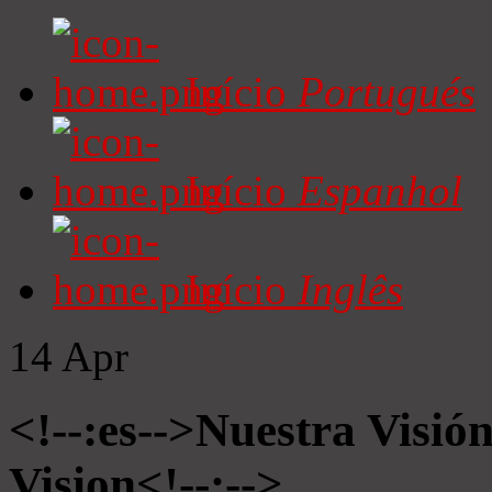
Início
Portugués
Início
Espanhol
Início
Inglês
14
Apr
<!--:es-->Nuestra Visió
Vision<!--:-->