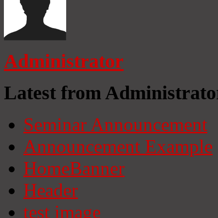
Administrator
Latest from Administrato
Seminar Announcement
Announcement Example
HomeBanner
Header
test image