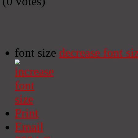
(0 votes)
font size
decrease font si
Print
Email