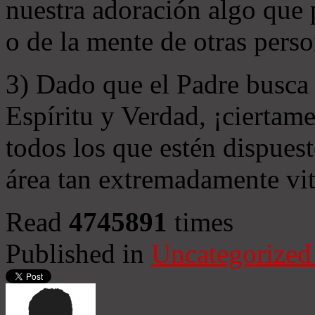
nuestra adoración algo que 
o de la mente de otras perso
3) Dado que el Padre busca 
Espíritu y Verdad, ¡ciertame
todos los que estén dispuest
área tan extremadamente vit
Read
4745891
times
Published in
Uncategorized