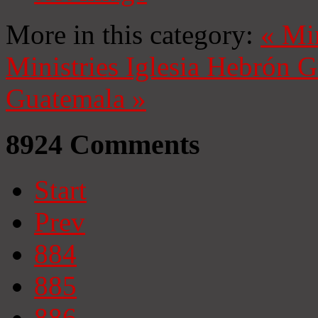
More in this category:
«
Mi
Ministries
Iglesia Hebrón 
Guatemala
»
8924
Comments
Start
Prev
884
885
886