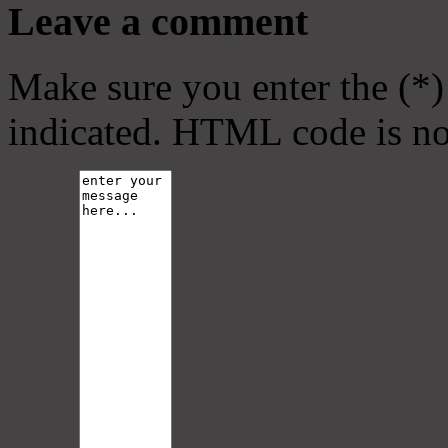
Leave a comment
Make sure you enter the (*)
indicated. HTML code is no