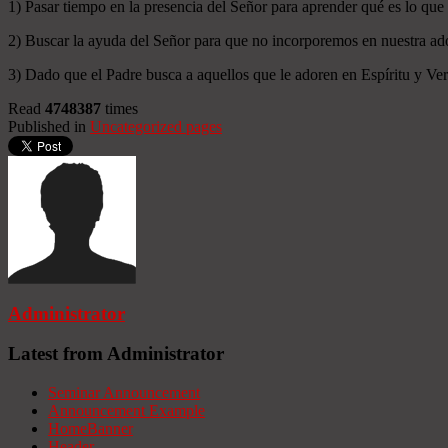
1) Pasar tiempo en la presencia del Señor para aprender qué es lo que
2) Buscar la ayuda del Señor para que no incorporemos en nuestra ado
3) Dado que el Padre busca a aquellos que le adoren en Espíritu y Verd
Read
4748387
times
Published in
Uncategorized pages
Administrator
Latest from Administrator
Seminar Announcement
Announcement Example
HomeBanner
Header