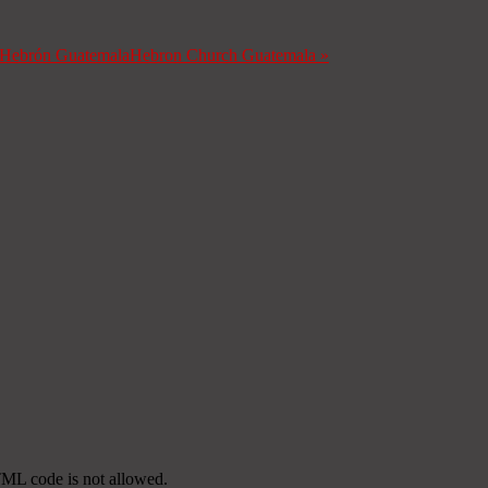
a Hebrón Guatemala
Hebron Church Guatemala
»
TML code is not allowed.