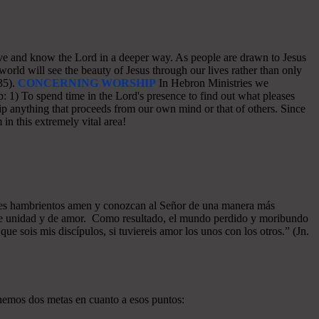
o love and know the Lord in a deeper way. As people are drawn to Jesus
world will see the beauty of Jesus through our lives rather than only
35).
CONCERNING WORSHIP
In Hebron Ministries we
: 1) To spend time in the Lord's presence to find out what pleases
p anything that proceeds from our own mind or that of others. Since
in this extremely vital area!
azones hambrientos amen y conozcan al Señor de una manera más
a de unidad y de amor. Como resultado, el mundo perdido y moribundo
ue sois mis discípulos, si tuviereis amor los unos con los otros.” (Jn.
enemos dos metas en cuanto a esos puntos: