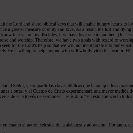
 exalt the Lord and share biblical keys that will enable hungry hearts t
ce a greater measure of unity and love. As a result, the lost and dying 
 know that ye are my disciples, if ye have love one to another" (Jn. 13:
 praise and worship. Therefore, we have two goals with regard to worship
ek for the Lord's help so that we will not incorporate into our worshi
ely He is willing to help anyone who will wholly yield his heart to Him 
xaltar al Señor, y compartir las claves bíblicas que harán que los cor
as unas a otras, y el Cuerpo de Cristo experimentará una mayor medid
 acerca de Él a través de sermones. Jesús dijo: “En esto conocerán todos q
n cuanto al patrón celestial de la alabanza y adoración. Por tanto, t