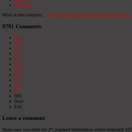
test image
More in this category:
«
Ministerios Hebrón
Hebron Ministries
Iglesi
9791
Comments
Start
Prev
971
972
973
974
975
976
977
978
979
980
Next
End
Leave a comment
Make sure you enter the (*) required information where indicated. H