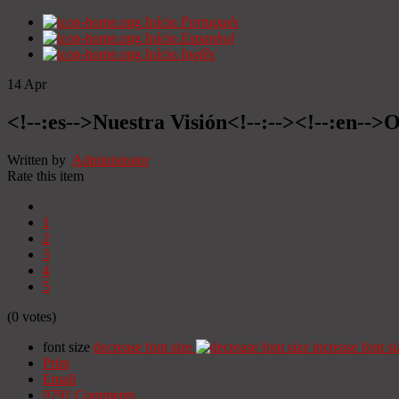
Início
Portugués
Início
Espanhol
Início
Inglês
14
Apr
<!--:es-->Nuestra Visión<!--:--><!--:en-->O
Written by
Administrator
Rate this item
1
2
3
4
5
(0 votes)
font size
decrease font size
increase font si
Print
Email
9791
Comments