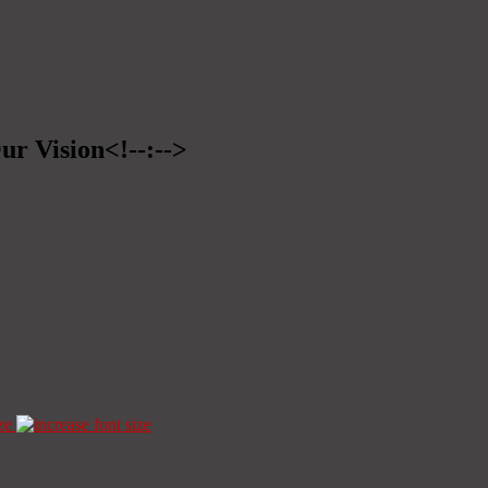
ur Vision<!--:-->
ze