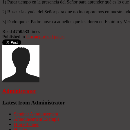
1) Pasar tiempo en la presencia del Señor para aprender qué es lo que
2) Buscar la ayuda del Señor para que no incorporemos en nuestra ado
3) Dado que el Padre busca a aquellos que le adoren en Espíritu y Verd
Read
4750533
times
Published in
Uncategorized pages
Administrator
Latest from Administrator
Seminar Announcement
Announcement Example
HomeBanner
Header