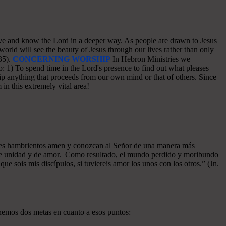
o love and know the Lord in a deeper way. As people are drawn to Jesus
world will see the beauty of Jesus through our lives rather than only
35).
CONCERNING WORSHIP
In Hebron Ministries we
: 1) To spend time in the Lord's presence to find out what pleases
p anything that proceeds from our own mind or that of others. Since
in this extremely vital area!
azones hambrientos amen y conozcan al Señor de una manera más
a de unidad y de amor. Como resultado, el mundo perdido y moribundo
ue sois mis discípulos, si tuviereis amor los unos con los otros.” (Jn.
enemos dos metas en cuanto a esos puntos: