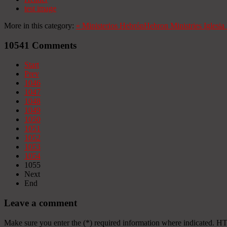
test image
More in this category:
«
Ministerios Hebrón
Hebron Ministries
Iglesi
10541
Comments
Start
Prev
1046
1047
1048
1049
1050
1051
1052
1053
1054
1055
Next
End
Leave a comment
Make sure you enter the (*) required information where indicated. H