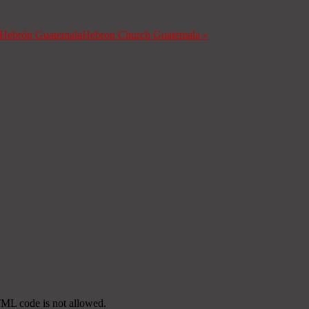
a Hebrón Guatemala
Hebron Church Guatemala
»
TML code is not allowed.