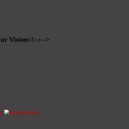
ur Vision<!--:-->
ze