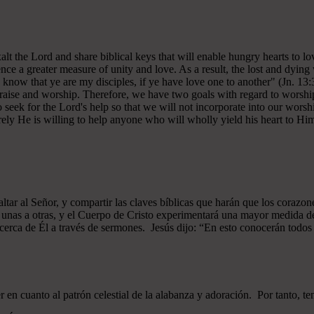
 exalt the Lord and share biblical keys that will enable hungry hearts t
ce a greater measure of unity and love. As a result, the lost and dying 
 know that ye are my disciples, if ye have love one to another" (Jn. 13:
 praise and worship. Therefore, we have two goals with regard to worship
ek for the Lord's help so that we will not incorporate into our worshi
ely He is willing to help anyone who will wholly yield his heart to Him 
xaltar al Señor, y compartir las claves bíblicas que harán que los cor
as unas a otras, y el Cuerpo de Cristo experimentará una mayor medid
 acerca de Él a través de sermones. Jesús dijo: “En esto conocerán todos q
n cuanto al patrón celestial de la alabanza y adoración. Por tanto, t