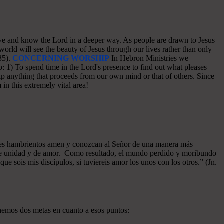
o love and know the Lord in a deeper way. As people are drawn to Jesus
world will see the beauty of Jesus through our lives rather than only
35).
CONCERNING WORSHIP
In Hebron Ministries we
: 1) To spend time in the Lord's presence to find out what pleases
p anything that proceeds from our own mind or that of others. Since
in this extremely vital area!
azones hambrientos amen y conozcan al Señor de una manera más
a de unidad y de amor. Como resultado, el mundo perdido y moribundo
ue sois mis discípulos, si tuviereis amor los unos con los otros.” (Jn.
enemos dos metas en cuanto a esos puntos: