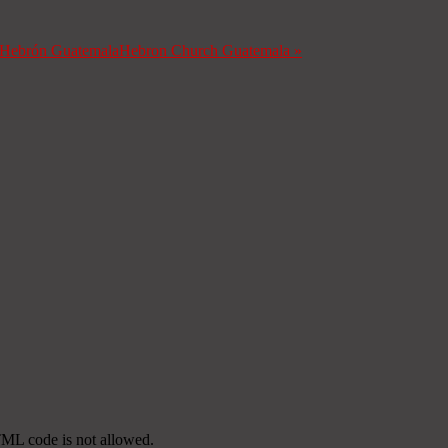
a Hebrón Guatemala
Hebron Church Guatemala
»
TML code is not allowed.