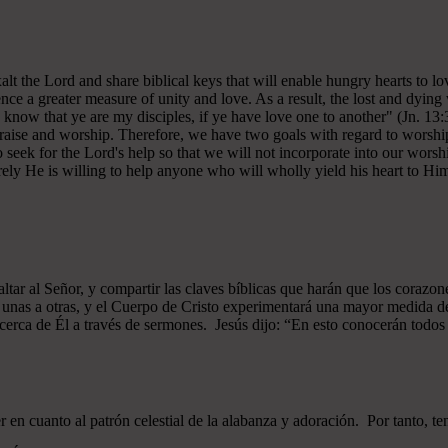
 exalt the Lord and share biblical keys that will enable hungry hearts t
ce a greater measure of unity and love. As a result, the lost and dying 
 know that ye are my disciples, if ye have love one to another" (Jn. 13:
 praise and worship. Therefore, we have two goals with regard to worship
ek for the Lord's help so that we will not incorporate into our worshi
ely He is willing to help anyone who will wholly yield his heart to Him 
xaltar al Señor, y compartir las claves bíblicas que harán que los cor
as unas a otras, y el Cuerpo de Cristo experimentará una mayor medid
 acerca de Él a través de sermones. Jesús dijo: “En esto conocerán todos q
n cuanto al patrón celestial de la alabanza y adoración. Por tanto, t