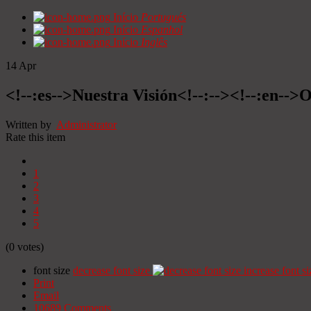
Início
Portugués
Início
Espanhol
Início
Inglês
14
Apr
<!--:es-->Nuestra Visión<!--:--><!--:en-->O
Written by
Administrator
Rate this item
1
2
3
4
5
(0 votes)
font size
decrease font size
increase font si
Print
Email
10689
Comments