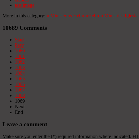
test image
More in this category:
«
Ministerios Hebrón
Hebron Ministries
Iglesi
10689
Comments
Start
Prev
1060
1061
1062
1063
1064
1065
1066
1067
1068
1069
Next
End
Leave a comment
Make sure you enter the (*) required information where indicated. H