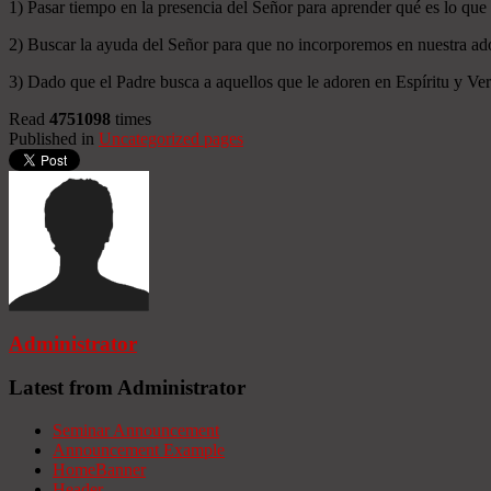
1) Pasar tiempo en la presencia del Señor para aprender qué es lo que
2) Buscar la ayuda del Señor para que no incorporemos en nuestra ado
3) Dado que el Padre busca a aquellos que le adoren en Espíritu y Verd
Read
4751098
times
Published in
Uncategorized pages
Administrator
Latest from Administrator
Seminar Announcement
Announcement Example
HomeBanner
Header