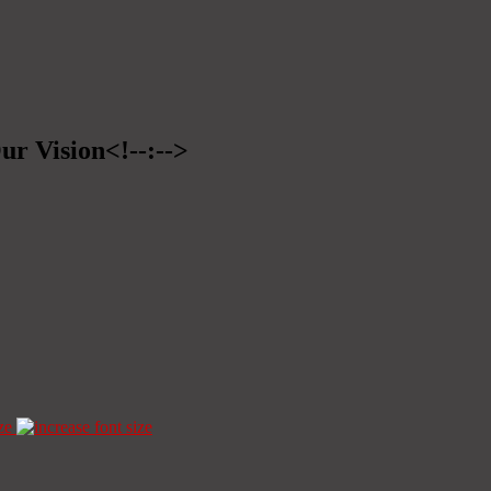
ur Vision<!--:-->
ze