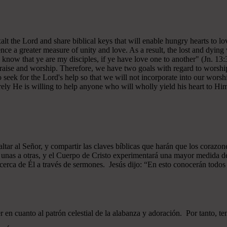
 exalt the Lord and share biblical keys that will enable hungry hearts t
ce a greater measure of unity and love. As a result, the lost and dying 
 know that ye are my disciples, if ye have love one to another" (Jn. 13:
 praise and worship. Therefore, we have two goals with regard to worship
ek for the Lord's help so that we will not incorporate into our worshi
ely He is willing to help anyone who will wholly yield his heart to Him 
xaltar al Señor, y compartir las claves bíblicas que harán que los cor
as unas a otras, y el Cuerpo de Cristo experimentará una mayor medid
 acerca de Él a través de sermones. Jesús dijo: “En esto conocerán todos q
n cuanto al patrón celestial de la alabanza y adoración. Por tanto, t