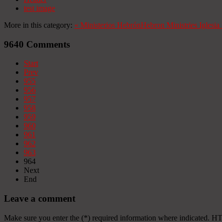
test image
More in this category:
«
Ministerios Hebrón
Hebron Ministries
Iglesi
9640
Comments
Start
Prev
955
956
957
958
959
960
961
962
963
964
Next
End
Leave a comment
Make sure you enter the (*) required information where indicated. H