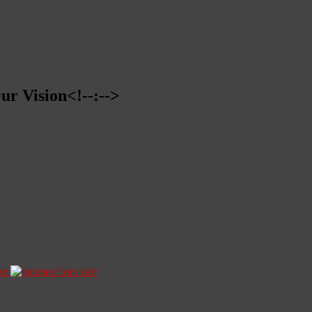
ur Vision<!--:-->
ze