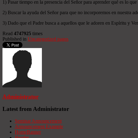
1) Pasar tiempo en la presencia del Señor para aprender qué es lo que
2) Buscar la ayuda del Señor para que no incorporemos en nuestra ado
3) Dado que el Padre busca a aquellos que le adoren en Espíritu y Verd
Read
4747925
times
Published in
Uncategorized pages
Administrator
Latest from Administrator
Seminar Announcement
Announcement Example
HomeBanner
Header