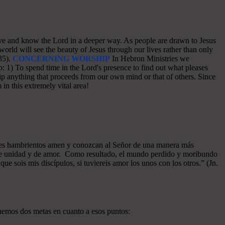
o love and know the Lord in a deeper way. As people are drawn to Jesus
world will see the beauty of Jesus through our lives rather than only
35).
CONCERNING WORSHIP
In Hebron Ministries we
: 1) To spend time in the Lord's presence to find out what pleases
p anything that proceeds from our own mind or that of others. Since
in this extremely vital area!
azones hambrientos amen y conozcan al Señor de una manera más
a de unidad y de amor. Como resultado, el mundo perdido y moribundo
ue sois mis discípulos, si tuviereis amor los unos con los otros.” (Jn.
enemos dos metas en cuanto a esos puntos: