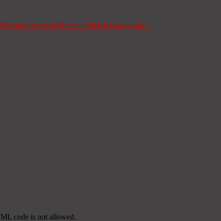
a Hebrón Guatemala
Hebron Church Guatemala
»
TML code is not allowed.