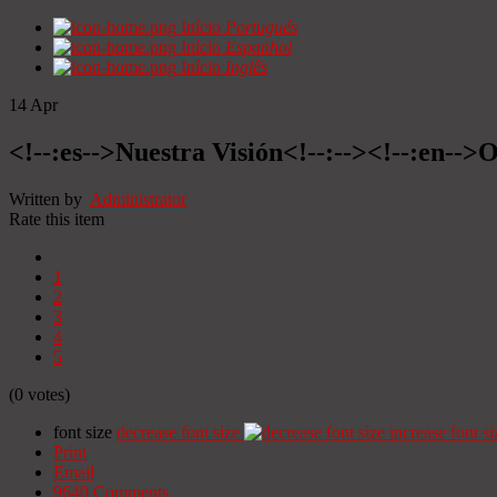
Início
Portugués
Início
Espanhol
Início
Inglês
14
Apr
<!--:es-->Nuestra Visión<!--:--><!--:en-->O
Written by
Administrator
Rate this item
1
2
3
4
5
(0 votes)
font size
decrease font size
increase font si
Print
Email
9640
Comments