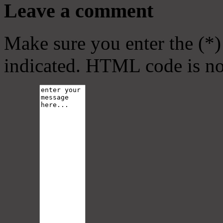
Leave a comment
Make sure you enter the (*)
indicated. HTML code is no