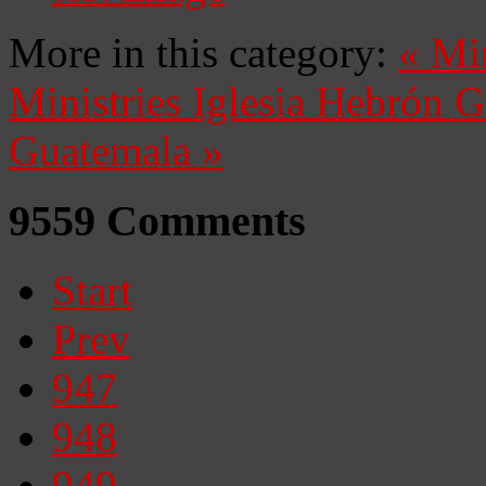
More in this category:
«
Mi
Ministries
Iglesia Hebrón 
Guatemala
»
9559
Comments
Start
Prev
947
948
949