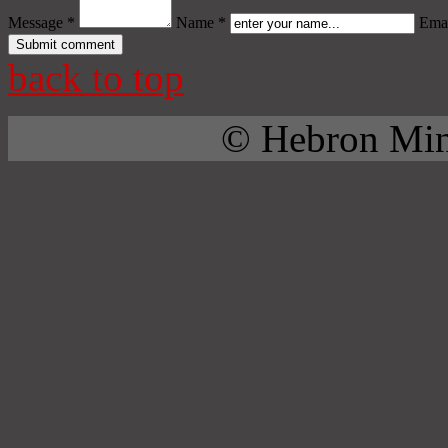
Message *
Name *
Emai
back to top
© Hebron Mini