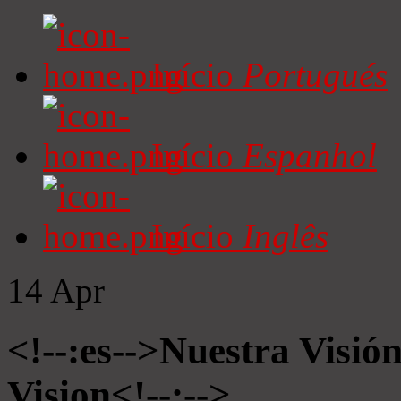
Início
Portugués
Início
Espanhol
Início
Inglês
14
Apr
<!--:es-->Nuestra Visió
Vision<!--:-->