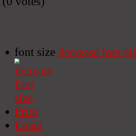
(0 votes)
font size
decrease font si
Print
Email