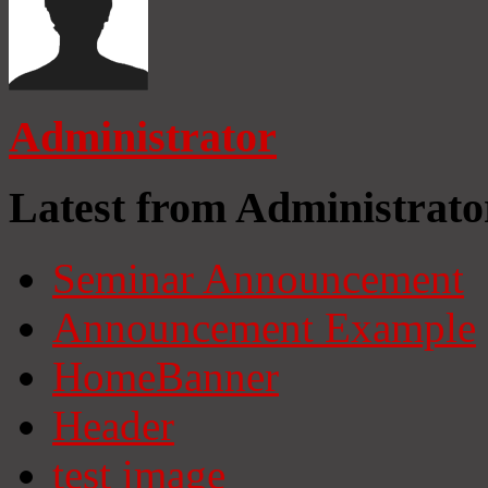
Administrator
Latest from Administrato
Seminar Announcement
Announcement Example
HomeBanner
Header
test image