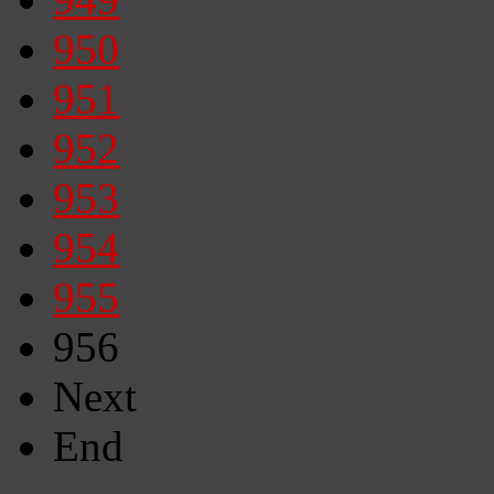
950
951
952
953
954
955
956
Next
End