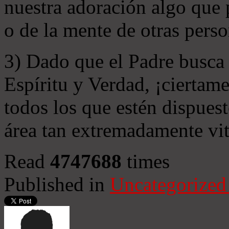
nuestra adoración algo que 
o de la mente de otras perso
3) Dado que el Padre busca 
Espíritu y Verdad, ¡ciertame
todos los que estén dispuest
área tan extremadamente vit
Read
4747688
times
Published in
Uncategorized