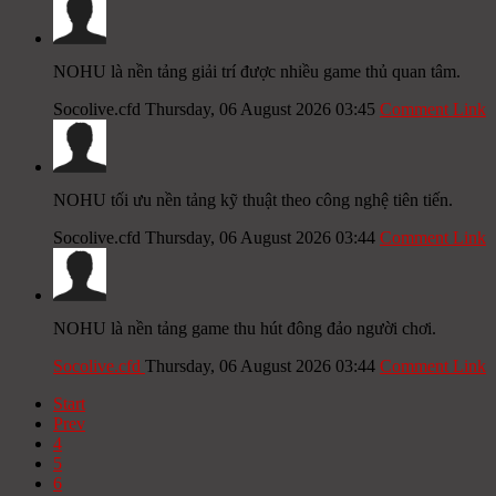
NOHU là nền tảng giải trí được nhiều game thủ quan tâm.
Socolive.cfd
Thursday, 06 August 2026 03:45
Comment Link
NOHU tối ưu nền tảng kỹ thuật theo công nghệ tiên tiến.
Socolive.cfd
Thursday, 06 August 2026 03:44
Comment Link
NOHU là nền tảng game thu hút đông đảo người chơi.
Socolive.cfd
Thursday, 06 August 2026 03:44
Comment Link
Start
Prev
4
5
6