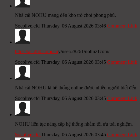
Nhà cái NOHU mang đến kho trò chơi phong phú.
Socolive.cfd
Thursday, 06 August 2026 03:46
Comment Link
https://ac.db0.compan
y/user/28261/nohuz1com/
Socolive.cfd
Thursday, 06 August 2026 03:45
Comment Link
Nhà cái NOHU là hệ thống online được nhiều người biết đến.
Socolive.cfd
Thursday, 06 August 2026 03:45
Comment Link
NOHU liên tục nâng cấp hệ thống nhằm tối ưu trải nghiệm.
Socolive.cfd
Thursday, 06 August 2026 03:45
Comment Link