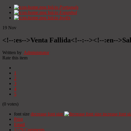
Início
Portugués
Início
Espanhol
Início
Inglês
19
Nov
<!--:es-->Venta Fallida<!--:--><!--:en-->Sa
Written by
Administrator
Rate this item
1
2
3
4
5
(0 votes)
font size
decrease font size
increase font si
Print
Email
1729
Comments