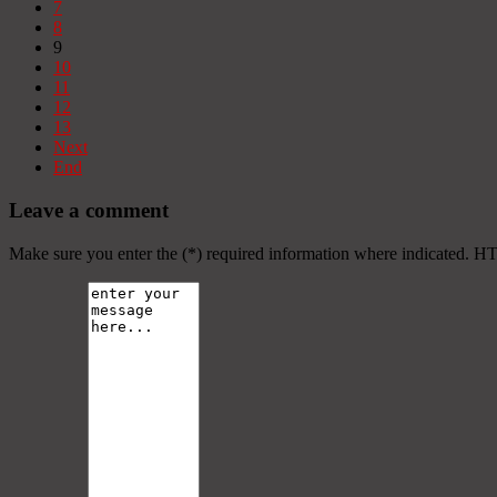
7
8
9
10
11
12
13
Next
End
Leave a comment
Make sure you enter the (*) required information where indicated. H