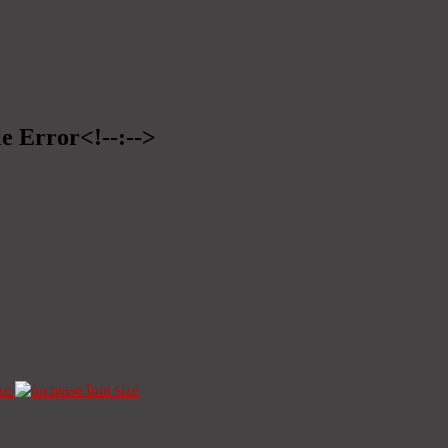
le Error<!--:-->
ze