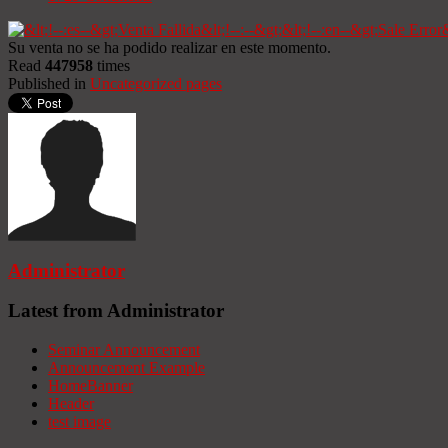
Su venta no se ha podido realizar en este momento.
Read
447958
times
Published in
Uncategorized pages
Administrator
Latest from Administrator
Seminar Announcement
Announcement Example
HomeBanner
Header
test image