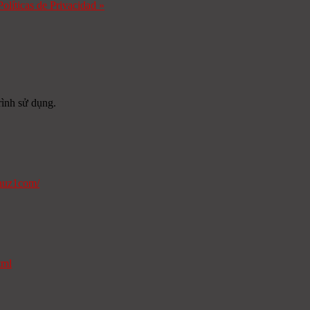
Políticas de Privacidad
»
ình sử dụng.
ohuz1com/
tml