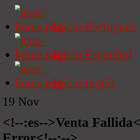
Início
Portugués
Início
Espanhol
Início
Inglês
19
Nov
<!--:es-->Venta Fallida<
Error<!--:-->