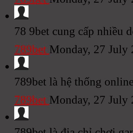
78 9bet cung cấp nhiều d
789bet
Monday, 27 July
789bet là hệ thống onlin
789bet
Monday, 27 July
789bet là địa chỉ chơi g