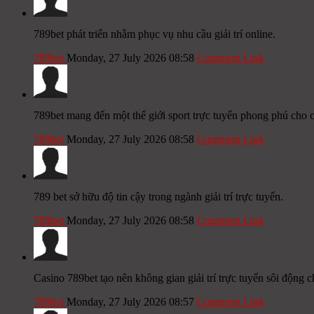
789bet phát triển nhằm phục vụ nhu cầu giải trí online.
789bet
Monday, 27 July 2026 08:58
Comment Link
789bet mang đến một thế giới sport trực tuyến phong phú cho cộ
789bet
Monday, 27 July 2026 08:58
Comment Link
789 bet sở hữu độ tin cậy trong ngành giải trí trực tuyến.
789bet
Monday, 27 July 2026 08:58
Comment Link
Casino 789bet tạo nên không gian giải trí trực tuyến sôi động
789bet
Monday, 27 July 2026 08:57
Comment Link