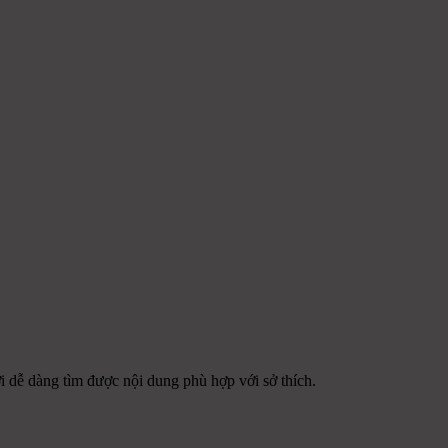
ơi dễ dàng tìm được nội dung phù hợp với sở thích.