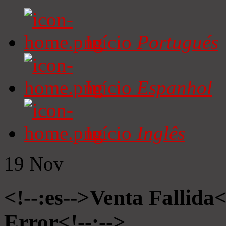
Início
Portugués
Início
Espanhol
Início
Inglês
19
Nov
<!--:es-->Venta Fallida<
Error<!--:-->