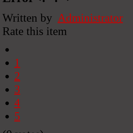
Written by
Administrator
Rate this item
1
2
3
4
5