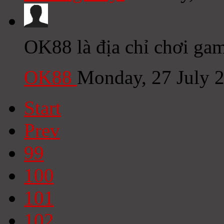
OK88 là địa chỉ chơi ga
OK88
Monday, 27 July 
Start
Prev
99
100
101
102