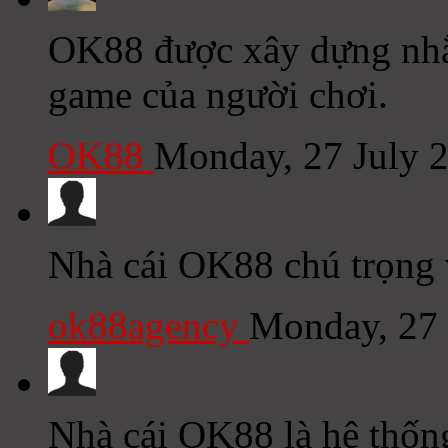
OK88 được xây dựng nhằ
game của người chơi.
OK88
Monday, 27 July 
Nhà cái OK88 chú trọng 
ok88agency
Monday, 27 
Nhà cái OK88 là hệ thốn