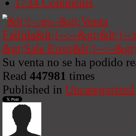
1734
Comments
Su venta no se ha podido re
Read
447981
times
Published in
Uncategorized