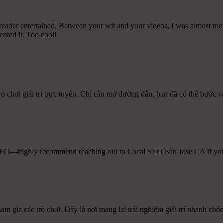
eader entertained. Between your wit and your videos, I was almost move
nted it. Too cool!
 chơi giải trí trực tuyến. Chỉ cần mở đường dẫn, bạn đã có thể bước và
gh SEO—highly recommend reaching out to Local SEO San Jose CA if you
m gia các trò chơi. Đây là nơi mang lại trải nghiệm giải trí nhanh chóng