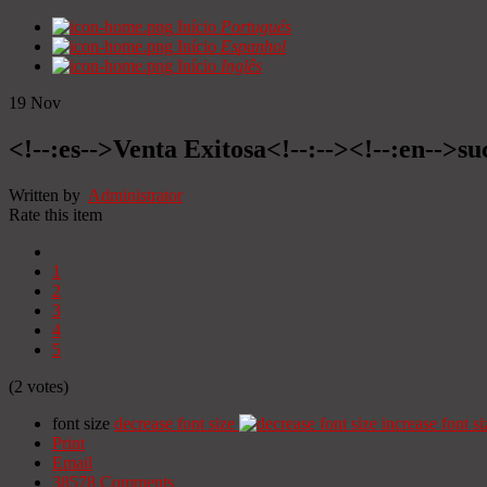
Início
Portugués
Início
Espanhol
Início
Inglês
19
Nov
<!--:es-->Venta Exitosa<!--:--><!--:en-->suc
Written by
Administrator
Rate this item
1
2
3
4
5
(2 votes)
font size
decrease font size
increase font si
Print
Email
38578
Comments