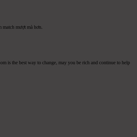
iệm match mượt mà hơn.
edom is the best way to change, may you be rich and continue to help