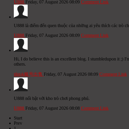
U888
Friday, 07 August 2026 08:09
Comment Link
U888 là điểm đến quen thuộc của những ai yêu thích các trò ch
U888
Friday, 07 August 2026 08:09
Comment Link
Hi, I do believe this is an excellent blog. I stumbledupon it ;
others.
tiktok账号出售
Friday, 07 August 2026 08:09
Comment Link
U888 nổi bật với kho trò chơi phong phú.
U888
Friday, 07 August 2026 08:08
Comment Link
Start
Prev
1