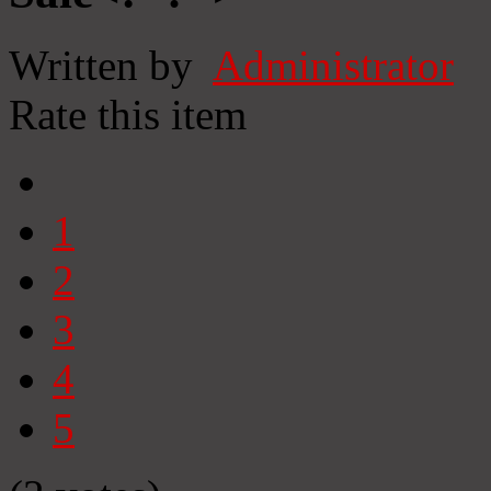
Written by
Administrator
Rate this item
1
2
3
4
5