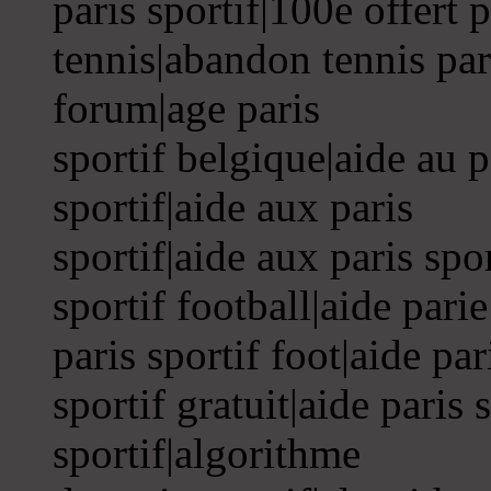
paris sportif|100e offert 
tennis|abandon tennis pari
forum|age paris
sportif belgique|aide au p
sportif|aide aux paris
sportif|aide aux paris spor
sportif football|aide parie
paris sportif foot|aide par
sportif gratuit|aide paris 
sportif|algorithme