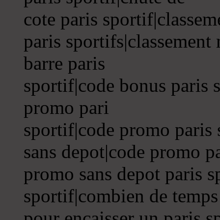
cote paris sportif|classem
paris sportifs|classement 
barre paris
sportif|code bonus paris s
promo pari
sportif|code promo paris 
sans depot|code promo par
promo sans depot paris sp
sportif|combien de temps
pour encaisser un paris 