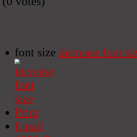
(0 votes)
font size
decrease font si
Print
Email