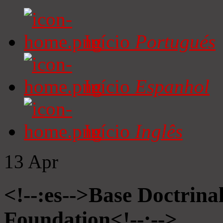
Início
Portugués
Início
Espanhol
Início
Inglês
13
Apr
<!--:es-->Base Doctrinal
Foundation<!--:-->