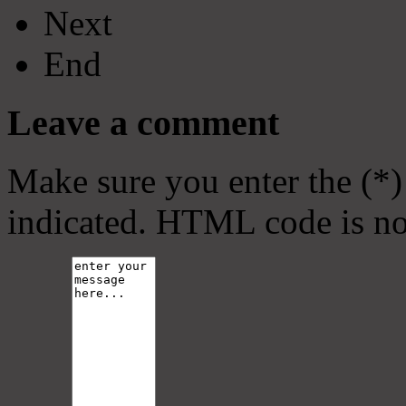
Next
End
Leave a comment
Make sure you enter the (*)
indicated. HTML code is no