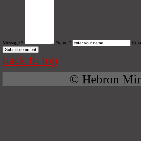
Message *
Name *
Emai
back to top
© Hebron Mini