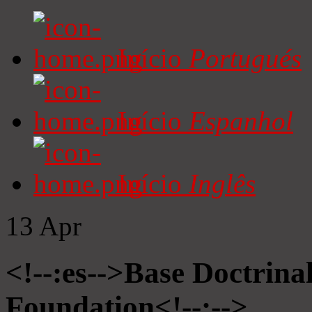
Início
Portugués
Início
Espanhol
Início
Inglês
13
Apr
<!--:es-->Base Doctrinal
Foundation<!--:-->