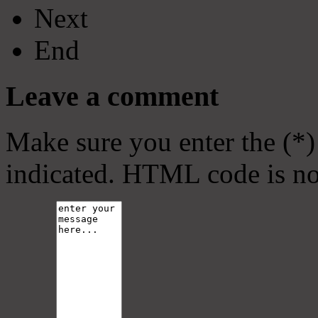
Next
End
Leave a comment
Make sure you enter the (*)
indicated. HTML code is no