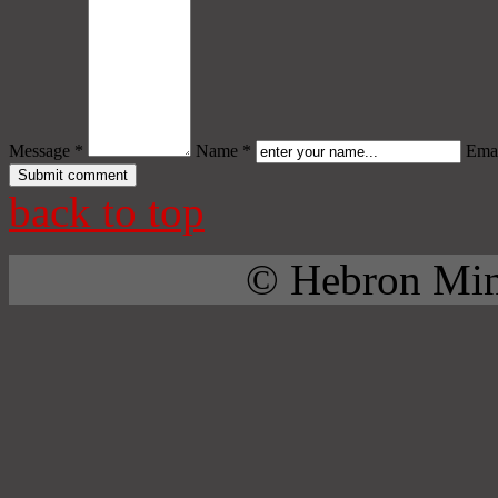
Message *
Name *
Emai
back to top
© Hebron Mini