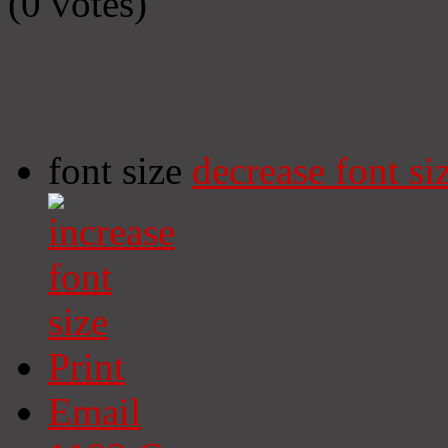
(0 votes)
font size
decrease font si
Print
Email