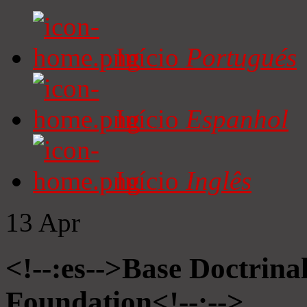
Início
Portugués
Início
Espanhol
Início
Inglês
13
Apr
<!--:es-->Base Doctrinal
Foundation<!--:-->