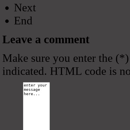
Next
End
Leave a comment
Make sure you enter the (*)
indicated. HTML code is no