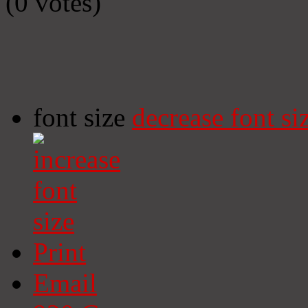
(0 votes)
font size
decrease font si
Print
Email