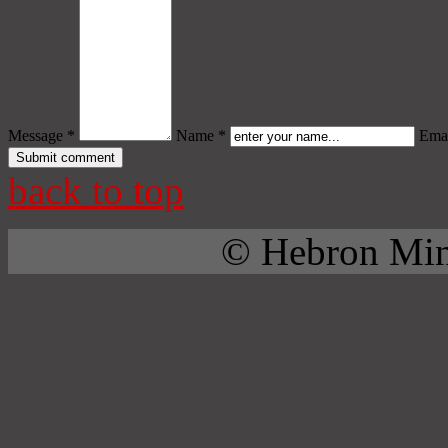
Message *
Name *
Emai
back to top
© Hebron Mini