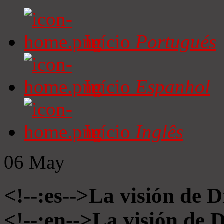
Início
Portugués
Início
Espanhol
Início
Inglês
06
May
<!--:es-->La visión de D
<!--:en-->La visión de 