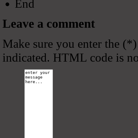
End
Leave a comment
Make sure you enter the (*)
indicated. HTML code is no