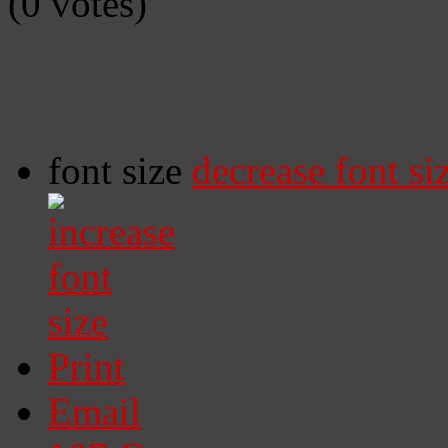
(0 votes)
font size
decrease font si
Print
Email