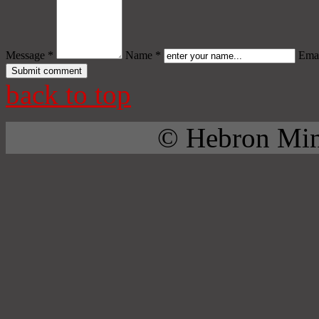
Message *
Name *
Emai
back to top
© Hebron Mini