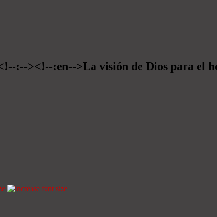
<!--:--><!--:en-->La visión de Dios para el 
ze