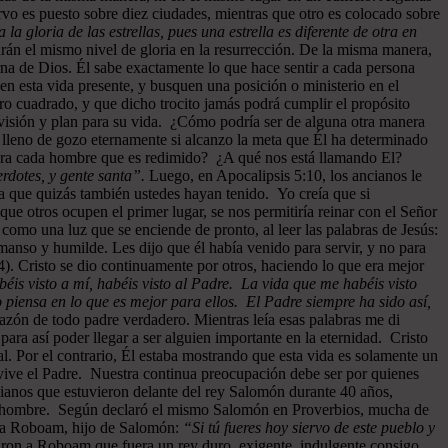
rvo es puesto sobre diez ciudades, mientras que otro es colocado sobre
a la gloria de las estrellas, pues una estrella es diferente de otra en
drán el mismo nivel de gloria en la resurrección. De la misma manera,
rna de Dios. Él sabe exactamente lo que hace sentir a cada persona
 en esta vida presente, y busquen una posición o ministerio en el
ro cuadrado, y que dicho trocito jamás podrá cumplir el propósito
u visión y plan para su vida. ¿Cómo podría ser de alguna otra manera
 lleno de gozo eternamente si alcanzo la meta que Él ha determinado
 para cada hombre que es redimido? ¿A qué nos está llamando El?
rdotes, y gente santa”.
Luego, en Apocalipsis 5:10, los ancianos le
 que quizás también ustedes hayan tenido. Yo creía que si
ue otros ocupen el primer lugar, se nos permitiría reinar con el Señor
como una luz que se enciende de pronto, al leer las palabras de Jesús:
manso y humilde. Les dijo que él había venido para servir, y no para
). Cristo se dio continuamente por otros, haciendo lo que era mejor
éis visto a mí, habéis visto al Padre. La vida que me habéis visto
 piensa en lo que es mejor para ellos. El Padre siempre ha sido así,
razón de todo padre verdadero. Mientras leía esas palabras me di
ra así poder llegar a ser alguien importante en la eternidad. Cristo
al. Por el contrario, Él estaba mostrando que esta vida es solamente un
vive el Padre. Nuestra continua preocupación debe ser por quienes
cianos que estuvieron delante del rey Salomón durante 40 años,
 cada hombre. Según declaró el mismo Salomón en Proverbios, mucha de
n a Roboam, hijo de Salomón:
“Si tú fueres hoy siervo de este pueblo y
jaron a Roboam que fuera un rey duro, exigente, indulgente consigo