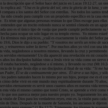
En la descripción que el Señor hace del juicio en Lucas 19:12-27, un sie
lo explica así:
“Una es la gloria del sol, otra la gloria de la luna, y otr
 compara a los santos del Señor con estrellas. No todos los santos ten
 ha sido creado para cumplir con un propósito específico en la casa ete
e. Es triste que algunas personas resistan lo que Dios escoge para ellas
o entienden que un trocito redondo nunca se sentirá cómodo en un aguje
e cada uno es el único tipo de vasija que puede cumplir perfectamente s
 hecha para ocupar un solo lugar en su templo eterno. Yo mismo estaré
. En términos más prácticos, ¿cuál es exactamente la visión del Señor
o 19:6, Dios le dijo a su pueblo:
“Y vosotros me seréis un reino de sace
s, y reinaremos sobre la tierra”.
Por muchos años yo viví con una idea
ta vida, negándonos a nosotros mismos, llevando la cruz y permitiendo q
os servidos eternamente! Un día apareció una revelación en mi corazón 
 años los discípulos habían visto a Jesús vivir su vida como un siervo 
 él estaba haciendo, negándose a sí mismo, y llevando su cruz (Mt 16:24
ncia de lo que Jesús dijo a sus discípulos al final de su vida:
“Si me hab
 Padre, Él se da continuamente por otros. Él sirve a sus hijos, y sólo
 los padres naturales hacen lo mismo por sus hijos, porque ese es el co
s cómo debe vivir en este mundo muy espiritualmente durante 70 años, pa
servidos eternamente es servir unos cuantos años en nuestra vida terren
n esta vida el mismo camino que tomó Cristo, se aprende a vivir como 
r lo que nos parezca mejor para nuestro propio yo. Seguramente los an
n la visión de Dios para los verdaderos reyes, esto es, la visión para
azón de Dios. Después de la muerte de Salomón, los ancianos le dijero
e servirán para siempre”
(1 Re 12:7). Tristemente, los jóvenes le aconse