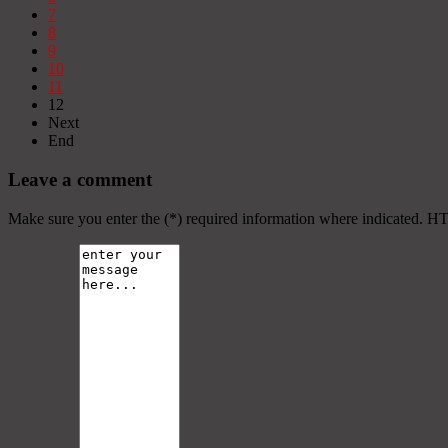
7
8
9
10
11
12
Next
End
Leave a comment
Make sure you enter the (*) required information where indicated. H