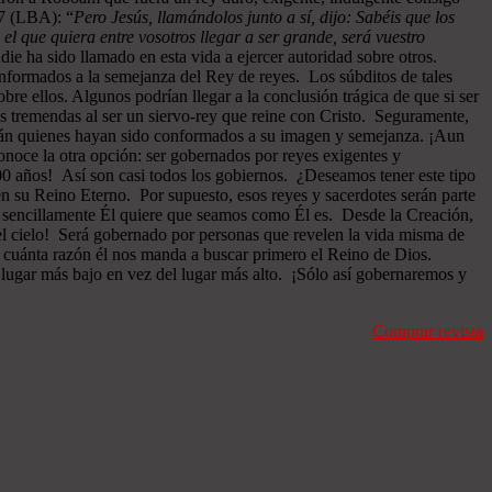
27 (LBA): “
Pero Jesús, llamándolos junto a sí, dijo: Sabéis que los
 el que quiera entre vosotros llegar a ser grande, será vuestro
ie ha sido llamado en esta vida a ejercer autoridad sobre otros.
onformados a la semejanza del Rey de reyes. Los súbditos de tales
re ellos. Algunos podrían llegar a la conclusión trágica de que si ser
as tremendas al ser un siervo-rey que reine con Cristo. Seguramente,
serán quienes hayan sido conformados a su imagen y semejanza. ¡Aun
onoce la otra opción: ser gobernados por reyes exigentes y
000 años! Así son casi todos los gobiernos. ¿Deseamos tener este tipo
en su Reino Eterno. Por supuesto, esos reyes y sacerdotes serán parte
, sencillamente Él quiere que seamos como Él es. Desde la Creación,
 el cielo! Será gobernado por personas que revelen la vida misma de
on cuánta razón él nos manda a buscar primero el Reino de Dios.
 lugar más bajo en vez del lugar más alto. ¡Sólo así gobernaremos y
Comprar revista