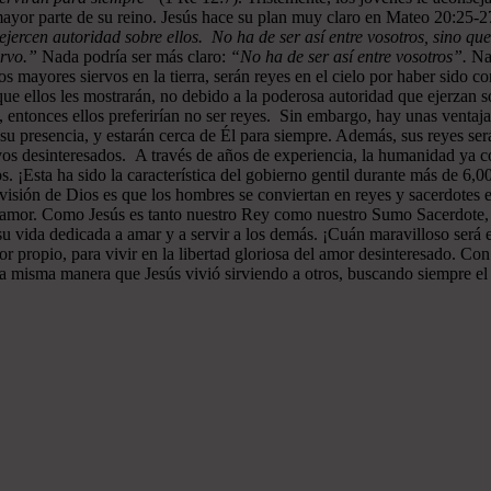
ayor parte de su reino. Jesús hace su plan muy claro en Mateo 20:25-
ejercen autoridad sobre ellos. No ha de ser así entre vosotros, sino que
ervo.”
Nada podría ser más claro:
“No ha de ser así entre vosotros”.
Nad
 mayores siervos en la tierra, serán reyes en el cielo por haber sido c
e ellos les mostrarán, no debido a la poderosa autoridad que ejerzan sob
s, entonces ellos preferirían no ser reyes. Sin embargo, hay unas ventaj
n su presencia, y estarán cerca de Él para siempre. Además, sus reyes 
vos desinteresados. A través de años de experiencia, la humanidad ya c
s. ¡Esta ha sido la característica del gobierno gentil durante más de 6,
a visión de Dios es que los hombres se conviertan en reyes y sacerdotes 
de amor. Como Jesús es tanto nuestro Rey como nuestro Sumo Sacerdote
su vida dedicada a amar y a servir a los demás. ¡Cuán maravilloso será
or propio, para vivir en la libertad gloriosa del amor desinteresado. C
la misma manera que Jesús vivió sirviendo a otros, buscando siempre el