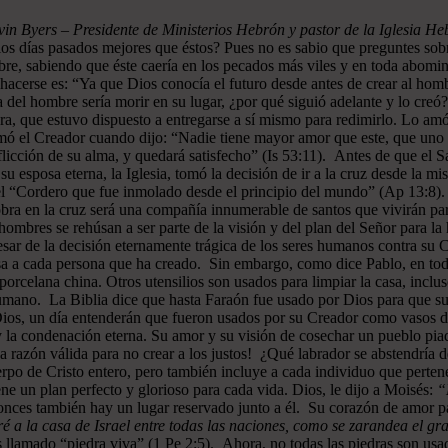
in Byers – Presidente de Ministerios Hebrón y pastor de la Iglesia H
los días pasados mejores que éstos? Pues no es sabio que preguntes sob
bre, sabiendo que éste caería en los pecados más viles y en toda abomin
hacerse es: “Ya que Dios conocía el futuro desde antes de crear al hom
 del hombre sería morir en su lugar, ¿por qué siguió adelante y lo creó?
a, que estuvo dispuesto a entregarse a sí mismo para redimirlo. Lo amó
irmó el Creador cuando dijo: “Nadie tiene mayor amor que este, que uno 
a aflicción de su alma, y quedará satisfecho” (Is 53:11). Antes de que e
 su esposa eterna, la Iglesia, tomó la decisión de ir a la cruz desde la 
l “Cordero que fue inmolado desde el principio del mundo” (Ap 13:8). C
a obra en la cruz será una compañía innumerable de santos que vivirán pa
mbres se rehúsan a ser parte de la visión y del plan del Señor para l
sar de la decisión eternamente trágica de los seres humanos contra su C
sa a cada persona que ha creado. Sin embargo, como dice Pablo, en toda
porcelana china. Otros utensilios son usados para limpiar la casa, inclu
humano. La Biblia dice que hasta Faraón fue usado por Dios para que su
 Dios, un día entenderán que fueron usados por su Creador como vasos d
la condenación eterna. Su amor y su visión de cosechar un pueblo piad
a razón válida para no crear a los justos! ¿Qué labrador se abstendría d
uerpo de Cristo entero, pero también incluye a cada individuo que perte
ene un plan perfecto y glorioso para cada vida. Dios, le dijo a Moisés:
“
onces también hay un lugar reservado junto a él. Su corazón de amor pa
a la casa de Israel entre todas las naciones, como se zarandea el gran
 llamado “piedra viva” (1 Pe 2:5). Ahora, no todas las piedras son usa