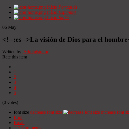
Início
Portugués
Início
Espanhol
Início
Inglês
06
May
<!--:es-->La visión de Dios para el hombre
Written by
Administrator
Rate this item
1
2
3
4
5
(0 votes)
font size
decrease font size
increase font si
Print
Email
117
Comments