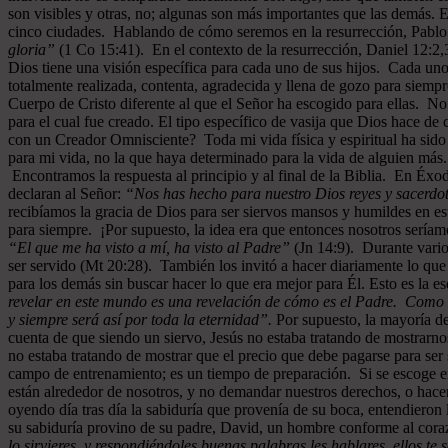
son visibles y otras, no; algunas son más importantes que las demás. 
cinco ciudades. Hablando de cómo seremos en la resurrección, Pablo 
gloria”
(1 Co 15:41). En el contexto de la resurrección, Daniel 12:2,3
Dios tiene una visión específica para cada uno de sus hijos. Cada uno
totalmente realizada, contenta, agradecida y llena de gozo para siempr
Cuerpo de Cristo diferente al que el Señor ha escogido para ellas. N
para el cual fue creado. El tipo específico de vasija que Dios hace d
con un Creador Omnisciente? Toda mi vida física y espiritual ha sido
para mi vida, no la que haya determinado para la vida de alguien más
Encontramos la respuesta al principio y al final de la Biblia. En Éxod
declaran al Señor:
“Nos has hecho para nuestro Dios reyes y sacerdote
recibíamos la gracia de Dios para ser siervos mansos y humildes en es
para siempre. ¡Por supuesto, la idea era que entonces nosotros seríam
“El que me ha visto a mí, ha visto al Padre”
(Jn 14:9). Durante varios
ser servido (Mt 20:28). También los invitó a hacer diariamente lo que
para los demás sin buscar hacer lo que era mejor para Él. Esto es la ese
revelar en este mundo es una revelación de cómo es el Padre. Como un
y siempre será así por toda la eternidad”.
Por supuesto, la mayoría de
cuenta de que siendo un siervo, Jesús no estaba tratando de mostrarno
no estaba tratando de mostrar que el precio que debe pagarse para ser 
campo de entrenamiento; es un tiempo de preparación. Si se escoge e
están alrededor de nosotros, y no demandar nuestros derechos, o hace
oyendo día tras día la sabiduría que provenía de su boca, entendiero
su sabiduría provino de su padre, David, un hombre conforme al cor
lo sirvieres, y respondiéndoles buenas palabras les hablares, ellos t