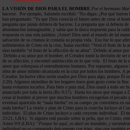
LA VISIÓN DE DIOS PARA EL HOMBRE
Por el hermano Marv
hacerse. Por ejemplo, Salomón escribió: “No digas: ¿Por qué fueron 
han preguntado: “Ya que Dios conocía el futuro antes de crear al hom
pregunta que jamás debiera de hacerse. La pregunta que sí debiera de 
abominación inimaginable, y sabía que la única respuesta para la caída
respuesta es una sola palabra: ¡Amor! Dios amó al mundo de tal maner
salvación de su criatura le costaría su propia vida. Eso fue lo que af
sufrimientos de Cristo en la cruz, Isaías escribió: “Verá el fruto de l
sino también “el fruto de la aflicción de su alma”. Debido al amor por
Debido a su amor por el hombre, el Creador tomó la decisión de ser e
de su aflicción, y encontró satisfacción en lo que veía. El fruto de l
amor que sobrepasa el entendimiento humano. Por supuesto, algunos ho
obra de amor infinito alcanzada en la cruz por todos los hombres. A pe
Creador. Inclusive ellos serán usados por Dios para algo, porque Él u
2:20). Algunos utensilios de los hogares traen gran gozo como la fina 
hasta evitamos tocarlos. Para bien o para mal, Dios usará a todo ser 
anunciado por toda la tierra (Ro 9:17). Hasta los ateos que niegan a
crear al hombre al prever que muchos hombres escogerían el pecado y 
eventual aparición de “mala hierba” en su campo ¡se convirtiera en un
mala hierba? La visión y plan de Cristo para la cosecha incluye al C
individuo. El plan de Cristo incluye a cada creyente individual. El ti
33:21, LBA). Si alguien está parado sobre la peña, que es Cristo, ent
Amos 9:9 (LBA):
“Porque he aquí, yo daré un mandato, y zarandearé 
individual no es comparado únicamente con trigo, sino que también es