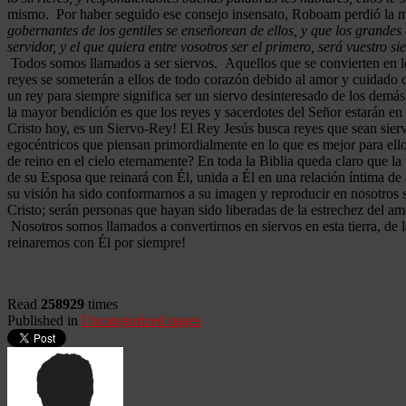
mismo. Por haber seguido ese consejo insensato, Roboam perdió la m
gobernantes de los gentiles se enseñorean de ellos, y que los grandes 
servidor, y el que quiera entre vosotros ser el primero, será vuestro si
Todos somos llamados a ser siervos. Aquellos que se convierten en los
reyes se someterán a ellos de todo corazón debido al amor y cuidado qu
un rey para siempre significa ser un siervo desinteresado de los demá
la mayor bendición es que los reyes y sacerdotes del Señor estarán e
Cristo hoy, es un Siervo-Rey! El Rey Jesús busca reyes que sean sier
egocéntricos que piensan primordialmente en lo que es mejor para ello
de reino en el cielo eternamente? En toda la Biblia queda claro que l
de su Esposa que reinará con Él, unida a Él en una relación íntima 
su visión ha sido conformarnos a su imagen y reproducir en nosotros 
Cristo; serán personas que hayan sido liberadas de la estrechez del am
Nosotros somos llamados a convertirnos en siervos en esta tierra, de 
reinaremos con Él por siempre!
Read
258929
times
Published in
Uncategorized pages