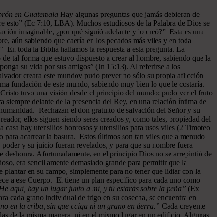
ebrón en Guatemala
Hay algunas preguntas que jamás debieran de
re esto” (Ec 7:10, LBA). Muchos estudiosos de la Palabra de Dios se
ación imaginable, ¿por qué siguió adelante y lo creó?” Esta es una
bre, aún sabiendo que caería en los pecados más viles y en toda
” En toda la Biblia hallamos la respuesta a esta pregunta. La
 de tal forma que estuvo dispuesto a crear al hombre, sabiendo que la
ponga su vida por sus amigos” (Jn 15:13). Al referirse a los
l Salvador creara este mundov pudo prever no sólo su propia aflicción
misma fundación de este mundo, sabiendo muy bien lo que le costaría.
risto tuvo una visión desde el principio del mundo; pudo ver el fruto
ra siempre delante de la presencia del Rey, en una relación íntima de
a humanidad. Rechazan el don gratuito de salvación del Señor y su
reador, ellos siguen siendo seres creados y, como tales, propiedad del
 casa hay utensilios honrosos y utensilios para usos viles (2 Timoteo
so para acarrear la basura. Estos últimos son tan viles que a menudo
 poder y su juicio fueran revelados, y para que su nombre fuera
e deshonra. Afortunadamente, en el principio Dios no se arrepintió de
oso, era sencillamente demasiado grande para permitir que la
e plantar en su campo, simplemente para no tener que lidiar con la
nece a ese Cuerpo. El tiene un plan específico para cada uno como
He aquí, hay un lugar junto a mí, y tú estarás sobre la peña”
(Ex
ra cada grano individual de trigo en su cosecha, se encuentra en
o en la criba, sin que caiga ni un grano en tierra.”
Cada creyente
das de la misma manera, ni en el mismo lugar en un edificio. Algunas