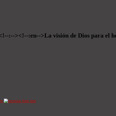
<!--:--><!--:en-->La visión de Dios para el 
ze