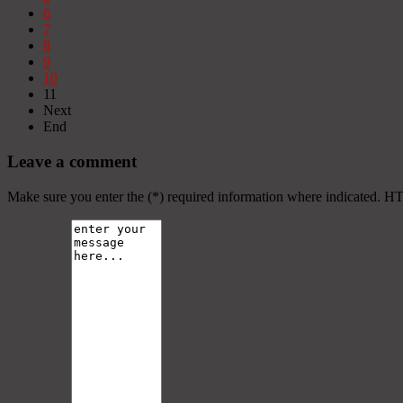
6
7
8
9
10
11
Next
End
Leave a comment
Make sure you enter the (*) required information where indicated. H