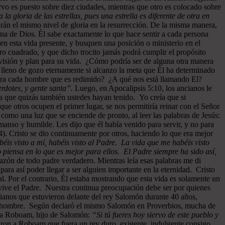
rvo es puesto sobre diez ciudades, mientras que otro es colocado sobre
a la gloria de las estrellas, pues una estrella es diferente de otra en
drán el mismo nivel de gloria en la resurrección. De la misma manera,
rna de Dios. Él sabe exactamente lo que hace sentir a cada persona
 en esta vida presente, y busquen una posición o ministerio en el
ro cuadrado, y que dicho trocito jamás podrá cumplir el propósito
u visión y plan para su vida. ¿Cómo podría ser de alguna otra manera
 lleno de gozo eternamente si alcanzo la meta que Él ha determinado
 para cada hombre que es redimido? ¿A qué nos está llamando El?
rdotes, y gente santa”.
Luego, en Apocalipsis 5:10, los ancianos le
 que quizás también ustedes hayan tenido. Yo creía que si
ue otros ocupen el primer lugar, se nos permitiría reinar con el Señor
como una luz que se enciende de pronto, al leer las palabras de Jesús:
manso y humilde. Les dijo que él había venido para servir, y no para
). Cristo se dio continuamente por otros, haciendo lo que era mejor
éis visto a mí, habéis visto al Padre. La vida que me habéis visto
 piensa en lo que es mejor para ellos. El Padre siempre ha sido así,
razón de todo padre verdadero. Mientras leía esas palabras me di
ra así poder llegar a ser alguien importante en la eternidad. Cristo
al. Por el contrario, Él estaba mostrando que esta vida es solamente un
vive el Padre. Nuestra continua preocupación debe ser por quienes
cianos que estuvieron delante del rey Salomón durante 40 años,
 cada hombre. Según declaró el mismo Salomón en Proverbios, mucha de
n a Roboam, hijo de Salomón:
“Si tú fueres hoy siervo de este pueblo y
jaron a Roboam que fuera un rey duro, exigente, indulgente consigo