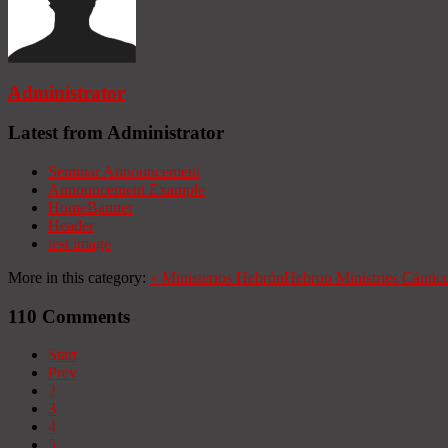
Administrator
Latest from Administrator
Seminar Announcement
Announcement Example
HomeBanner
Header
test image
More in this category:
«
Ministerios Hebrón
Hebron Ministries
Cántico
110
Comments
Start
Prev
2
3
4
5