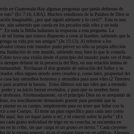
ebrón en Guatemala
Hay algunas preguntas que jamás debieran de
re esto” (Ec 7:10, LBA). Muchos estudiosos de la Palabra de Dios se
ación imaginable, ¿por qué siguió adelante y lo creó?” Esta es una
bre, aún sabiendo que caería en los pecados más viles y en toda
” En toda la Biblia hallamos la respuesta a esta pregunta. La
 de tal forma que estuvo dispuesto a crear al hombre, sabiendo que la
ponga su vida por sus amigos” (Jn 15:13). Al referirse a los
l Salvador creara este mundov pudo prever no sólo su propia aflicción
misma fundación de este mundo, sabiendo muy bien lo que le costaría.
risto tuvo una visión desde el principio del mundo; pudo ver el fruto
ra siempre delante de la presencia del Rey, en una relación íntima de
a humanidad. Rechazan el don gratuito de salvación del Señor y su
reador, ellos siguen siendo seres creados y, como tales, propiedad del
 casa hay utensilios honrosos y utensilios para usos viles (2 Timoteo
so para acarrear la basura. Estos últimos son tan viles que a menudo
 poder y su juicio fueran revelados, y para que su nombre fuera
e deshonra. Afortunadamente, en el principio Dios no se arrepintió de
oso, era sencillamente demasiado grande para permitir que la
e plantar en su campo, simplemente para no tener que lidiar con la
nece a ese Cuerpo. El tiene un plan específico para cada uno como
He aquí, hay un lugar junto a mí, y tú estarás sobre la peña”
(Ex
ra cada grano individual de trigo en su cosecha, se encuentra en
o en la criba, sin que caiga ni un grano en tierra.”
Cada creyente
das de la misma manera, ni en el mismo lugar en un edificio. Algunas