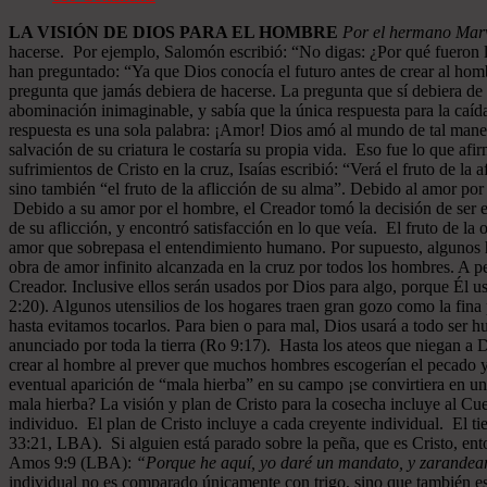
LA VISIÓN DE DIOS PARA EL HOMBRE
Por el hermano Marv
hacerse. Por ejemplo, Salomón escribió: “No digas: ¿Por qué fueron 
han preguntado: “Ya que Dios conocía el futuro antes de crear al hom
pregunta que jamás debiera de hacerse. La pregunta que sí debiera de 
abominación inimaginable, y sabía que la única respuesta para la caída
respuesta es una sola palabra: ¡Amor! Dios amó al mundo de tal maner
salvación de su criatura le costaría su propia vida. Eso fue lo que af
sufrimientos de Cristo en la cruz, Isaías escribió: “Verá el fruto de l
sino también “el fruto de la aflicción de su alma”. Debido al amor por
Debido a su amor por el hombre, el Creador tomó la decisión de ser e
de su aflicción, y encontró satisfacción en lo que veía. El fruto de l
amor que sobrepasa el entendimiento humano. Por supuesto, algunos ho
obra de amor infinito alcanzada en la cruz por todos los hombres. A pe
Creador. Inclusive ellos serán usados por Dios para algo, porque Él u
2:20). Algunos utensilios de los hogares traen gran gozo como la fina 
hasta evitamos tocarlos. Para bien o para mal, Dios usará a todo ser 
anunciado por toda la tierra (Ro 9:17). Hasta los ateos que niegan a
crear al hombre al prever que muchos hombres escogerían el pecado y 
eventual aparición de “mala hierba” en su campo ¡se convirtiera en un
mala hierba? La visión y plan de Cristo para la cosecha incluye al C
individuo. El plan de Cristo incluye a cada creyente individual. El ti
33:21, LBA). Si alguien está parado sobre la peña, que es Cristo, ent
Amos 9:9 (LBA):
“Porque he aquí, yo daré un mandato, y zarandearé 
individual no es comparado únicamente con trigo, sino que también es