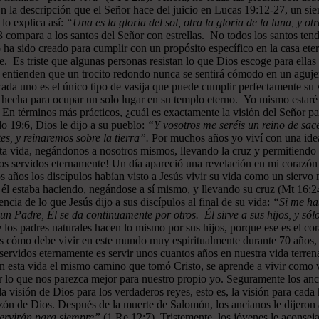
En la descripción que el Señor hace del juicio en Lucas 19:12-27, un sie
lo explica así:
“Una es la gloria del sol, otra la gloria de la luna, y otr
 compara a los santos del Señor con estrellas. No todos los santos ten
 ha sido creado para cumplir con un propósito específico en la casa ete
e. Es triste que algunas personas resistan lo que Dios escoge para ellas
o entienden que un trocito redondo nunca se sentirá cómodo en un aguje
e cada uno es el único tipo de vasija que puede cumplir perfectamente s
 hecha para ocupar un solo lugar en su templo eterno. Yo mismo estaré
. En términos más prácticos, ¿cuál es exactamente la visión del Señor
o 19:6, Dios le dijo a su pueblo:
“Y vosotros me seréis un reino de sace
s, y reinaremos sobre la tierra”.
Por muchos años yo viví con una idea
ta vida, negándonos a nosotros mismos, llevando la cruz y permitiendo q
os servidos eternamente! Un día apareció una revelación en mi corazón 
 años los discípulos habían visto a Jesús vivir su vida como un siervo 
 él estaba haciendo, negándose a sí mismo, y llevando su cruz (Mt 16:24
ncia de lo que Jesús dijo a sus discípulos al final de su vida:
“Si me hab
 Padre, Él se da continuamente por otros. Él sirve a sus hijos, y sólo
 los padres naturales hacen lo mismo por sus hijos, porque ese es el co
s cómo debe vivir en este mundo muy espiritualmente durante 70 años, pa
servidos eternamente es servir unos cuantos años en nuestra vida terren
n esta vida el mismo camino que tomó Cristo, se aprende a vivir como 
r lo que nos parezca mejor para nuestro propio yo. Seguramente los an
n la visión de Dios para los verdaderos reyes, esto es, la visión para
azón de Dios. Después de la muerte de Salomón, los ancianos le dijero
e servirán para siempre”
(1 Re 12:7). Tristemente, los jóvenes le aconse