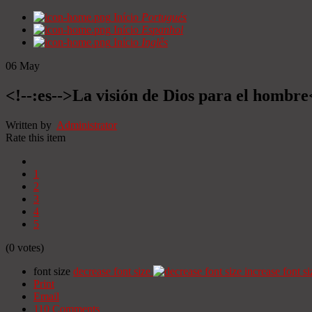
Início
Portugués
Início
Espanhol
Início
Inglês
06
May
<!--:es-->La visión de Dios para el hombre
Written by
Administrator
Rate this item
1
2
3
4
5
(0 votes)
font size
decrease font size
increase font si
Print
Email
110
Comments