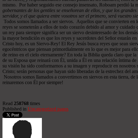
mismo. Por haber seguido ese consejo insensato, Roboam perdió la m
gobernantes de los gentiles se enseñorean de ellos, y que los grandes 
servidor, y el que quiera entre vosotros ser el primero, será vuestro si
Todos somos llamados a ser siervos. Aquellos que se convierten en los
reyes se someterán a ellos de todo corazón debido al amor y cuidado qu
un rey para siempre significa ser un siervo desinteresado de los demá
la mayor bendición es que los reyes y sacerdotes del Señor estarán e
Cristo hoy, es un Siervo-Rey! El Rey Jesús busca reyes que sean sier
egocéntricos que piensan primordialmente en lo que es mejor para ello
de reino en el cielo eternamente? En toda la Biblia queda claro que l
de su Esposa que reinará con Él, unida a Él en una relación íntima 
su visión ha sido conformarnos a su imagen y reproducir en nosotros 
Cristo; serán personas que hayan sido liberadas de la estrechez del am
Nosotros somos llamados a convertirnos en siervos en esta tierra, de 
reinaremos con Él por siempre!
Read
258768
times
Published in
Uncategorized pages