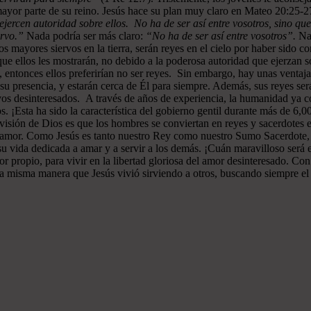
ayor parte de su reino. Jesús hace su plan muy claro en Mateo 20:25-
ejercen autoridad sobre ellos. No ha de ser así entre vosotros, sino que
ervo.”
Nada podría ser más claro:
“No ha de ser así entre vosotros”.
Nad
 mayores siervos en la tierra, serán reyes en el cielo por haber sido c
e ellos les mostrarán, no debido a la poderosa autoridad que ejerzan sob
s, entonces ellos preferirían no ser reyes. Sin embargo, hay unas ventaj
n su presencia, y estarán cerca de Él para siempre. Además, sus reyes 
vos desinteresados. A través de años de experiencia, la humanidad ya c
s. ¡Esta ha sido la característica del gobierno gentil durante más de 6,
a visión de Dios es que los hombres se conviertan en reyes y sacerdotes 
de amor. Como Jesús es tanto nuestro Rey como nuestro Sumo Sacerdote
su vida dedicada a amar y a servir a los demás. ¡Cuán maravilloso será
or propio, para vivir en la libertad gloriosa del amor desinteresado. C
la misma manera que Jesús vivió sirviendo a otros, buscando siempre el