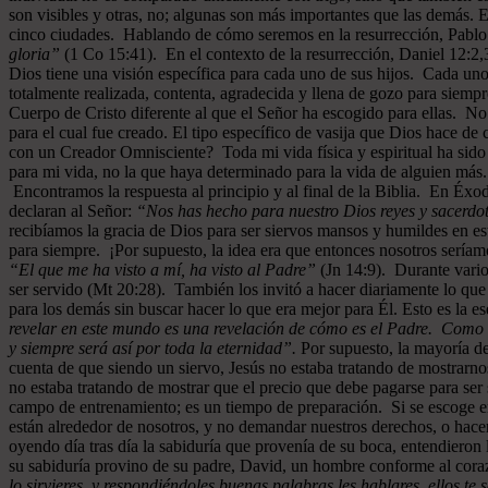
son visibles y otras, no; algunas son más importantes que las demás. 
cinco ciudades. Hablando de cómo seremos en la resurrección, Pablo 
gloria”
(1 Co 15:41). En el contexto de la resurrección, Daniel 12:2,3
Dios tiene una visión específica para cada uno de sus hijos. Cada uno
totalmente realizada, contenta, agradecida y llena de gozo para siempr
Cuerpo de Cristo diferente al que el Señor ha escogido para ellas. N
para el cual fue creado. El tipo específico de vasija que Dios hace d
con un Creador Omnisciente? Toda mi vida física y espiritual ha sido
para mi vida, no la que haya determinado para la vida de alguien más
Encontramos la respuesta al principio y al final de la Biblia. En Éxod
declaran al Señor:
“Nos has hecho para nuestro Dios reyes y sacerdote
recibíamos la gracia de Dios para ser siervos mansos y humildes en es
para siempre. ¡Por supuesto, la idea era que entonces nosotros seríam
“El que me ha visto a mí, ha visto al Padre”
(Jn 14:9). Durante varios
ser servido (Mt 20:28). También los invitó a hacer diariamente lo que
para los demás sin buscar hacer lo que era mejor para Él. Esto es la ese
revelar en este mundo es una revelación de cómo es el Padre. Como un
y siempre será así por toda la eternidad”.
Por supuesto, la mayoría de
cuenta de que siendo un siervo, Jesús no estaba tratando de mostrarno
no estaba tratando de mostrar que el precio que debe pagarse para ser 
campo de entrenamiento; es un tiempo de preparación. Si se escoge e
están alrededor de nosotros, y no demandar nuestros derechos, o hace
oyendo día tras día la sabiduría que provenía de su boca, entendiero
su sabiduría provino de su padre, David, un hombre conforme al cor
lo sirvieres, y respondiéndoles buenas palabras les hablares, ellos t