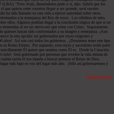
27 (LBA): “
Pero Jesús, llamándolos junto a sí, dijo: Sabéis que los
 el que quiera entre vosotros llegar a ser grande, será vuestro
ie ha sido llamado en esta vida a ejercer autoridad sobre otros.
onformados a la semejanza del Rey de reyes. Los súbditos de tales
re ellos. Algunos podrían llegar a la conclusión trágica de que si ser
as tremendas al ser un siervo-rey que reine con Cristo. Seguramente,
serán quienes hayan sido conformados a su imagen y semejanza. ¡Aun
onoce la otra opción: ser gobernados por reyes exigentes y
000 años! Así son casi todos los gobiernos. ¿Deseamos tener este tipo
en su Reino Eterno. Por supuesto, esos reyes y sacerdotes serán parte
, sencillamente Él quiere que seamos como Él es. Desde la Creación,
 el cielo! Será gobernado por personas que revelen la vida misma de
on cuánta razón él nos manda a buscar primero el Reino de Dios.
 lugar más bajo en vez del lugar más alto. ¡Sólo así gobernaremos y
Comprar revista