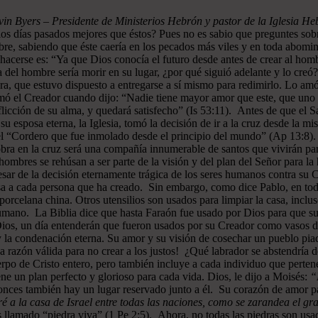
in Byers – Presidente de Ministerios Hebrón y pastor de la Iglesia H
los días pasados mejores que éstos? Pues no es sabio que preguntes sob
bre, sabiendo que éste caería en los pecados más viles y en toda abomin
hacerse es: “Ya que Dios conocía el futuro desde antes de crear al hom
 del hombre sería morir en su lugar, ¿por qué siguió adelante y lo creó?
a, que estuvo dispuesto a entregarse a sí mismo para redimirlo. Lo amó
irmó el Creador cuando dijo: “Nadie tiene mayor amor que este, que uno 
a aflicción de su alma, y quedará satisfecho” (Is 53:11). Antes de que e
 su esposa eterna, la Iglesia, tomó la decisión de ir a la cruz desde la 
l “Cordero que fue inmolado desde el principio del mundo” (Ap 13:8). C
a obra en la cruz será una compañía innumerable de santos que vivirán pa
mbres se rehúsan a ser parte de la visión y del plan del Señor para l
sar de la decisión eternamente trágica de los seres humanos contra su C
sa a cada persona que ha creado. Sin embargo, como dice Pablo, en toda
porcelana china. Otros utensilios son usados para limpiar la casa, inclu
humano. La Biblia dice que hasta Faraón fue usado por Dios para que su
 Dios, un día entenderán que fueron usados por su Creador como vasos d
la condenación eterna. Su amor y su visión de cosechar un pueblo piad
a razón válida para no crear a los justos! ¿Qué labrador se abstendría d
uerpo de Cristo entero, pero también incluye a cada individuo que perte
ene un plan perfecto y glorioso para cada vida. Dios, le dijo a Moisés:
“
onces también hay un lugar reservado junto a él. Su corazón de amor pa
a la casa de Israel entre todas las naciones, como se zarandea el gran
 llamado “piedra viva” (1 Pe 2:5). Ahora, no todas las piedras son usa