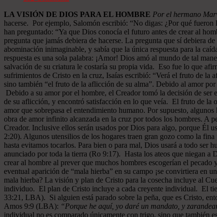
LA VISIÓN DE DIOS PARA EL HOMBRE
Por el hermano Marv
hacerse. Por ejemplo, Salomón escribió: “No digas: ¿Por qué fueron 
han preguntado: “Ya que Dios conocía el futuro antes de crear al hom
pregunta que jamás debiera de hacerse. La pregunta que sí debiera de 
abominación inimaginable, y sabía que la única respuesta para la caída
respuesta es una sola palabra: ¡Amor! Dios amó al mundo de tal maner
salvación de su criatura le costaría su propia vida. Eso fue lo que af
sufrimientos de Cristo en la cruz, Isaías escribió: “Verá el fruto de l
sino también “el fruto de la aflicción de su alma”. Debido al amor por
Debido a su amor por el hombre, el Creador tomó la decisión de ser e
de su aflicción, y encontró satisfacción en lo que veía. El fruto de l
amor que sobrepasa el entendimiento humano. Por supuesto, algunos ho
obra de amor infinito alcanzada en la cruz por todos los hombres. A pe
Creador. Inclusive ellos serán usados por Dios para algo, porque Él u
2:20). Algunos utensilios de los hogares traen gran gozo como la fina 
hasta evitamos tocarlos. Para bien o para mal, Dios usará a todo ser 
anunciado por toda la tierra (Ro 9:17). Hasta los ateos que niegan a
crear al hombre al prever que muchos hombres escogerían el pecado y 
eventual aparición de “mala hierba” en su campo ¡se convirtiera en un
mala hierba? La visión y plan de Cristo para la cosecha incluye al C
individuo. El plan de Cristo incluye a cada creyente individual. El ti
33:21, LBA). Si alguien está parado sobre la peña, que es Cristo, ent
Amos 9:9 (LBA):
“Porque he aquí, yo daré un mandato, y zarandearé 
individual no es comparado únicamente con trigo, sino que también es