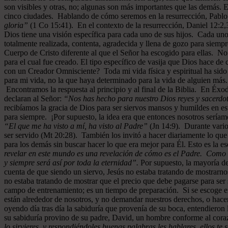
son visibles y otras, no; algunas son más importantes que las demás. 
cinco ciudades. Hablando de cómo seremos en la resurrección, Pablo 
gloria”
(1 Co 15:41). En el contexto de la resurrección, Daniel 12:2,3
Dios tiene una visión específica para cada uno de sus hijos. Cada uno
totalmente realizada, contenta, agradecida y llena de gozo para siempr
Cuerpo de Cristo diferente al que el Señor ha escogido para ellas. N
para el cual fue creado. El tipo específico de vasija que Dios hace d
con un Creador Omnisciente? Toda mi vida física y espiritual ha sido
para mi vida, no la que haya determinado para la vida de alguien más
Encontramos la respuesta al principio y al final de la Biblia. En Éxod
declaran al Señor:
“Nos has hecho para nuestro Dios reyes y sacerdote
recibíamos la gracia de Dios para ser siervos mansos y humildes en es
para siempre. ¡Por supuesto, la idea era que entonces nosotros seríam
“El que me ha visto a mí, ha visto al Padre”
(Jn 14:9). Durante varios
ser servido (Mt 20:28). También los invitó a hacer diariamente lo que
para los demás sin buscar hacer lo que era mejor para Él. Esto es la ese
revelar en este mundo es una revelación de cómo es el Padre. Como un
y siempre será así por toda la eternidad”.
Por supuesto, la mayoría de
cuenta de que siendo un siervo, Jesús no estaba tratando de mostrarno
no estaba tratando de mostrar que el precio que debe pagarse para ser 
campo de entrenamiento; es un tiempo de preparación. Si se escoge e
están alrededor de nosotros, y no demandar nuestros derechos, o hace
oyendo día tras día la sabiduría que provenía de su boca, entendiero
su sabiduría provino de su padre, David, un hombre conforme al cor
lo sirvieres, y respondiéndoles buenas palabras les hablares, ellos t