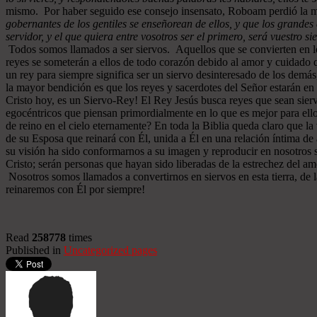
mismo. Por haber seguido ese consejo insensato, Roboam perdió la m
gobernantes de los gentiles se enseñorean de ellos, y que los grandes 
servidor, y el que quiera entre vosotros ser el primero, será vuestro si
Todos somos llamados a ser siervos. Aquellos que se convierten en los
reyes se someterán a ellos de todo corazón debido al amor y cuidado qu
un rey para siempre significa ser un siervo desinteresado de los demá
la mayor bendición es que los reyes y sacerdotes del Señor estarán e
Cristo hoy, es un Siervo-Rey! El Rey Jesús busca reyes que sean sier
egocéntricos que piensan primordialmente en lo que es mejor para ello
de reino en el cielo eternamente? En toda la Biblia queda claro que l
de su Esposa que reinará con Él, unida a Él en una relación íntima 
su visión ha sido conformarnos a su imagen y reproducir en nosotros 
Cristo; serán personas que hayan sido liberadas de la estrechez del am
Nosotros somos llamados a convertirnos en siervos en esta tierra, de 
reinaremos con Él por siempre!
Read
258778
times
Published in
Uncategorized pages