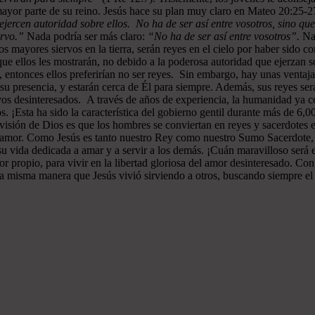
ayor parte de su reino. Jesús hace su plan muy claro en Mateo 20:25-
ejercen autoridad sobre ellos. No ha de ser así entre vosotros, sino que
ervo.”
Nada podría ser más claro:
“No ha de ser así entre vosotros”.
Nad
 mayores siervos en la tierra, serán reyes en el cielo por haber sido c
e ellos les mostrarán, no debido a la poderosa autoridad que ejerzan sob
s, entonces ellos preferirían no ser reyes. Sin embargo, hay unas ventaj
n su presencia, y estarán cerca de Él para siempre. Además, sus reyes 
vos desinteresados. A través de años de experiencia, la humanidad ya c
s. ¡Esta ha sido la característica del gobierno gentil durante más de 6,
a visión de Dios es que los hombres se conviertan en reyes y sacerdotes 
de amor. Como Jesús es tanto nuestro Rey como nuestro Sumo Sacerdote
su vida dedicada a amar y a servir a los demás. ¡Cuán maravilloso será
or propio, para vivir en la libertad gloriosa del amor desinteresado. C
la misma manera que Jesús vivió sirviendo a otros, buscando siempre el