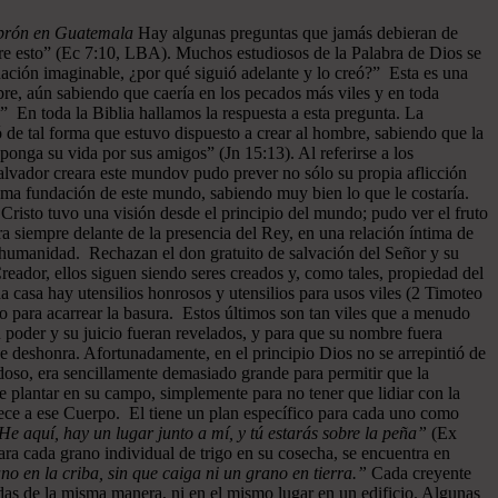
ebrón en Guatemala
Hay algunas preguntas que jamás debieran de
re esto” (Ec 7:10, LBA). Muchos estudiosos de la Palabra de Dios se
ación imaginable, ¿por qué siguió adelante y lo creó?” Esta es una
bre, aún sabiendo que caería en los pecados más viles y en toda
” En toda la Biblia hallamos la respuesta a esta pregunta. La
 de tal forma que estuvo dispuesto a crear al hombre, sabiendo que la
ponga su vida por sus amigos” (Jn 15:13). Al referirse a los
l Salvador creara este mundov pudo prever no sólo su propia aflicción
misma fundación de este mundo, sabiendo muy bien lo que le costaría.
risto tuvo una visión desde el principio del mundo; pudo ver el fruto
ra siempre delante de la presencia del Rey, en una relación íntima de
a humanidad. Rechazan el don gratuito de salvación del Señor y su
reador, ellos siguen siendo seres creados y, como tales, propiedad del
 casa hay utensilios honrosos y utensilios para usos viles (2 Timoteo
so para acarrear la basura. Estos últimos son tan viles que a menudo
 poder y su juicio fueran revelados, y para que su nombre fuera
e deshonra. Afortunadamente, en el principio Dios no se arrepintió de
oso, era sencillamente demasiado grande para permitir que la
e plantar en su campo, simplemente para no tener que lidiar con la
nece a ese Cuerpo. El tiene un plan específico para cada uno como
He aquí, hay un lugar junto a mí, y tú estarás sobre la peña”
(Ex
ra cada grano individual de trigo en su cosecha, se encuentra en
o en la criba, sin que caiga ni un grano en tierra.”
Cada creyente
das de la misma manera, ni en el mismo lugar en un edificio. Algunas