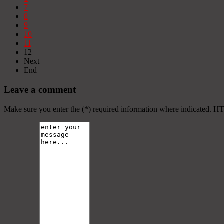
7
8
9
10
11
12
Next
End
Leave a comment
Make sure you enter the (*) required information where indicated. H