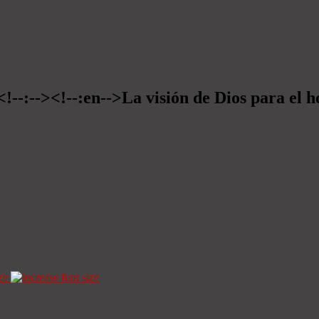
<!--:--><!--:en-->La visión de Dios para el 
ze