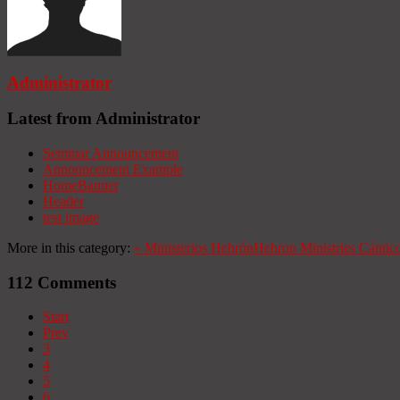
Administrator
Latest from Administrator
Seminar Announcement
Announcement Example
HomeBanner
Header
test image
More in this category:
«
Ministerios Hebrón
Hebron Ministries
Cántico
112
Comments
Start
Prev
3
4
5
6