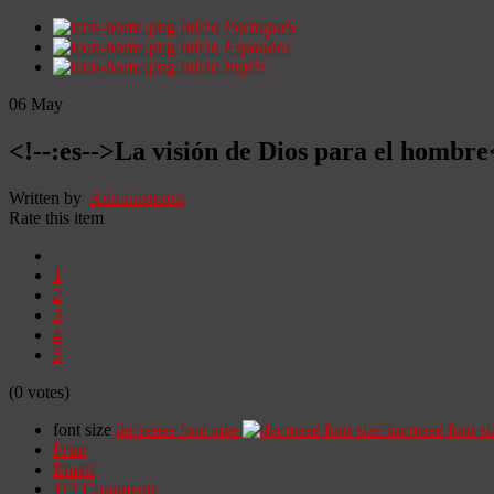
Início
Portugués
Início
Espanhol
Início
Inglês
06
May
<!--:es-->La visión de Dios para el hombre
Written by
Administrator
Rate this item
1
2
3
4
5
(0 votes)
font size
decrease font size
increase font si
Print
Email
112
Comments