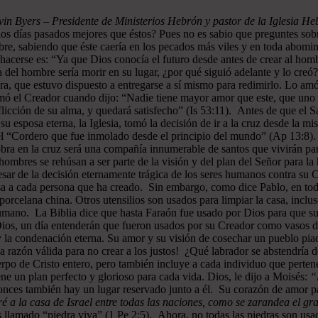
in Byers – Presidente de Ministerios Hebrón y pastor de la Iglesia H
los días pasados mejores que éstos? Pues no es sabio que preguntes sob
bre, sabiendo que éste caería en los pecados más viles y en toda abomin
hacerse es: “Ya que Dios conocía el futuro desde antes de crear al hom
 del hombre sería morir en su lugar, ¿por qué siguió adelante y lo creó?
a, que estuvo dispuesto a entregarse a sí mismo para redimirlo. Lo amó
irmó el Creador cuando dijo: “Nadie tiene mayor amor que este, que uno 
a aflicción de su alma, y quedará satisfecho” (Is 53:11). Antes de que e
 su esposa eterna, la Iglesia, tomó la decisión de ir a la cruz desde la 
l “Cordero que fue inmolado desde el principio del mundo” (Ap 13:8). C
a obra en la cruz será una compañía innumerable de santos que vivirán pa
mbres se rehúsan a ser parte de la visión y del plan del Señor para l
sar de la decisión eternamente trágica de los seres humanos contra su C
sa a cada persona que ha creado. Sin embargo, como dice Pablo, en toda
porcelana china. Otros utensilios son usados para limpiar la casa, inclu
humano. La Biblia dice que hasta Faraón fue usado por Dios para que su
 Dios, un día entenderán que fueron usados por su Creador como vasos d
la condenación eterna. Su amor y su visión de cosechar un pueblo piad
a razón válida para no crear a los justos! ¿Qué labrador se abstendría d
uerpo de Cristo entero, pero también incluye a cada individuo que perte
ene un plan perfecto y glorioso para cada vida. Dios, le dijo a Moisés:
“
onces también hay un lugar reservado junto a él. Su corazón de amor pa
a la casa de Israel entre todas las naciones, como se zarandea el gran
 llamado “piedra viva” (1 Pe 2:5). Ahora, no todas las piedras son usa