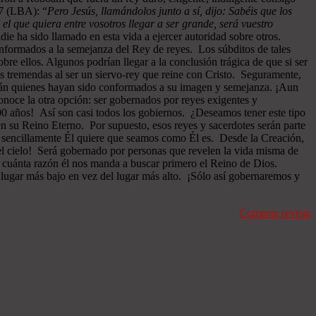
27 (LBA): “
Pero Jesús, llamándolos junto a sí, dijo: Sabéis que los
 el que quiera entre vosotros llegar a ser grande, será vuestro
ie ha sido llamado en esta vida a ejercer autoridad sobre otros.
onformados a la semejanza del Rey de reyes. Los súbditos de tales
re ellos. Algunos podrían llegar a la conclusión trágica de que si ser
as tremendas al ser un siervo-rey que reine con Cristo. Seguramente,
serán quienes hayan sido conformados a su imagen y semejanza. ¡Aun
onoce la otra opción: ser gobernados por reyes exigentes y
000 años! Así son casi todos los gobiernos. ¿Deseamos tener este tipo
en su Reino Eterno. Por supuesto, esos reyes y sacerdotes serán parte
, sencillamente Él quiere que seamos como Él es. Desde la Creación,
 el cielo! Será gobernado por personas que revelen la vida misma de
on cuánta razón él nos manda a buscar primero el Reino de Dios.
 lugar más bajo en vez del lugar más alto. ¡Sólo así gobernaremos y
Comprar revista