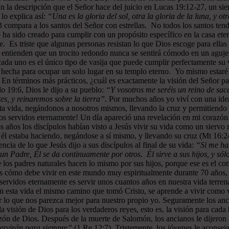
En la descripción que el Señor hace del juicio en Lucas 19:12-27, un sie
lo explica así:
“Una es la gloria del sol, otra la gloria de la luna, y otr
 compara a los santos del Señor con estrellas. No todos los santos ten
 ha sido creado para cumplir con un propósito específico en la casa ete
e. Es triste que algunas personas resistan lo que Dios escoge para ellas
o entienden que un trocito redondo nunca se sentirá cómodo en un aguje
e cada uno es el único tipo de vasija que puede cumplir perfectamente s
 hecha para ocupar un solo lugar en su templo eterno. Yo mismo estaré
. En términos más prácticos, ¿cuál es exactamente la visión del Señor
o 19:6, Dios le dijo a su pueblo:
“Y vosotros me seréis un reino de sace
s, y reinaremos sobre la tierra”.
Por muchos años yo viví con una idea
ta vida, negándonos a nosotros mismos, llevando la cruz y permitiendo q
os servidos eternamente! Un día apareció una revelación en mi corazón 
 años los discípulos habían visto a Jesús vivir su vida como un siervo 
 él estaba haciendo, negándose a sí mismo, y llevando su cruz (Mt 16:24
ncia de lo que Jesús dijo a sus discípulos al final de su vida:
“Si me hab
 Padre, Él se da continuamente por otros. Él sirve a sus hijos, y sólo
 los padres naturales hacen lo mismo por sus hijos, porque ese es el co
s cómo debe vivir en este mundo muy espiritualmente durante 70 años, pa
servidos eternamente es servir unos cuantos años en nuestra vida terren
n esta vida el mismo camino que tomó Cristo, se aprende a vivir como 
r lo que nos parezca mejor para nuestro propio yo. Seguramente los an
n la visión de Dios para los verdaderos reyes, esto es, la visión para
azón de Dios. Después de la muerte de Salomón, los ancianos le dijero
e servirán para siempre”
(1 Re 12:7). Tristemente, los jóvenes le aconse