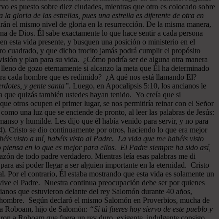
rvo es puesto sobre diez ciudades, mientras que otro es colocado sobre
a la gloria de las estrellas, pues una estrella es diferente de otra en
drán el mismo nivel de gloria en la resurrección. De la misma manera,
rna de Dios. Él sabe exactamente lo que hace sentir a cada persona
 en esta vida presente, y busquen una posición o ministerio en el
ro cuadrado, y que dicho trocito jamás podrá cumplir el propósito
u visión y plan para su vida. ¿Cómo podría ser de alguna otra manera
 lleno de gozo eternamente si alcanzo la meta que Él ha determinado
 para cada hombre que es redimido? ¿A qué nos está llamando El?
rdotes, y gente santa”.
Luego, en Apocalipsis 5:10, los ancianos le
 que quizás también ustedes hayan tenido. Yo creía que si
ue otros ocupen el primer lugar, se nos permitiría reinar con el Señor
como una luz que se enciende de pronto, al leer las palabras de Jesús:
manso y humilde. Les dijo que él había venido para servir, y no para
). Cristo se dio continuamente por otros, haciendo lo que era mejor
éis visto a mí, habéis visto al Padre. La vida que me habéis visto
 piensa en lo que es mejor para ellos. El Padre siempre ha sido así,
razón de todo padre verdadero. Mientras leía esas palabras me di
ra así poder llegar a ser alguien importante en la eternidad. Cristo
al. Por el contrario, Él estaba mostrando que esta vida es solamente un
vive el Padre. Nuestra continua preocupación debe ser por quienes
cianos que estuvieron delante del rey Salomón durante 40 años,
 cada hombre. Según declaró el mismo Salomón en Proverbios, mucha de
n a Roboam, hijo de Salomón:
“Si tú fueres hoy siervo de este pueblo y
jaron a Roboam que fuera un rey duro, exigente, indulgente consigo