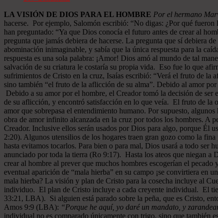
LA VISIÓN DE DIOS PARA EL HOMBRE
Por el hermano Marv
hacerse. Por ejemplo, Salomón escribió: “No digas: ¿Por qué fueron 
han preguntado: “Ya que Dios conocía el futuro antes de crear al hom
pregunta que jamás debiera de hacerse. La pregunta que sí debiera de 
abominación inimaginable, y sabía que la única respuesta para la caída
respuesta es una sola palabra: ¡Amor! Dios amó al mundo de tal maner
salvación de su criatura le costaría su propia vida. Eso fue lo que af
sufrimientos de Cristo en la cruz, Isaías escribió: “Verá el fruto de l
sino también “el fruto de la aflicción de su alma”. Debido al amor por
Debido a su amor por el hombre, el Creador tomó la decisión de ser e
de su aflicción, y encontró satisfacción en lo que veía. El fruto de l
amor que sobrepasa el entendimiento humano. Por supuesto, algunos ho
obra de amor infinito alcanzada en la cruz por todos los hombres. A pe
Creador. Inclusive ellos serán usados por Dios para algo, porque Él u
2:20). Algunos utensilios de los hogares traen gran gozo como la fina 
hasta evitamos tocarlos. Para bien o para mal, Dios usará a todo ser 
anunciado por toda la tierra (Ro 9:17). Hasta los ateos que niegan a
crear al hombre al prever que muchos hombres escogerían el pecado y 
eventual aparición de “mala hierba” en su campo ¡se convirtiera en un
mala hierba? La visión y plan de Cristo para la cosecha incluye al C
individuo. El plan de Cristo incluye a cada creyente individual. El ti
33:21, LBA). Si alguien está parado sobre la peña, que es Cristo, ent
Amos 9:9 (LBA):
“Porque he aquí, yo daré un mandato, y zarandearé 
individual no es comparado únicamente con trigo, sino que también es