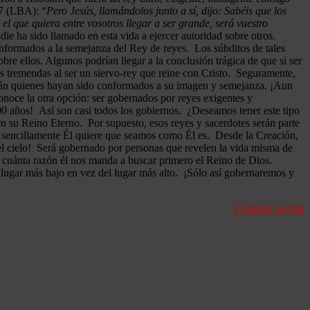
27 (LBA): “
Pero Jesús, llamándolos junto a sí, dijo: Sabéis que los
 el que quiera entre vosotros llegar a ser grande, será vuestro
ie ha sido llamado en esta vida a ejercer autoridad sobre otros.
onformados a la semejanza del Rey de reyes. Los súbditos de tales
re ellos. Algunos podrían llegar a la conclusión trágica de que si ser
as tremendas al ser un siervo-rey que reine con Cristo. Seguramente,
serán quienes hayan sido conformados a su imagen y semejanza. ¡Aun
onoce la otra opción: ser gobernados por reyes exigentes y
000 años! Así son casi todos los gobiernos. ¿Deseamos tener este tipo
en su Reino Eterno. Por supuesto, esos reyes y sacerdotes serán parte
, sencillamente Él quiere que seamos como Él es. Desde la Creación,
 el cielo! Será gobernado por personas que revelen la vida misma de
on cuánta razón él nos manda a buscar primero el Reino de Dios.
 lugar más bajo en vez del lugar más alto. ¡Sólo así gobernaremos y
Comprar revista