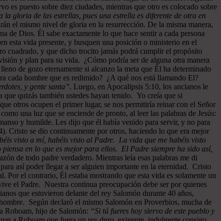
rvo es puesto sobre diez ciudades, mientras que otro es colocado sobre
a la gloria de las estrellas, pues una estrella es diferente de otra en
drán el mismo nivel de gloria en la resurrección. De la misma manera,
rna de Dios. Él sabe exactamente lo que hace sentir a cada persona
 en esta vida presente, y busquen una posición o ministerio en el
ro cuadrado, y que dicho trocito jamás podrá cumplir el propósito
u visión y plan para su vida. ¿Cómo podría ser de alguna otra manera
 lleno de gozo eternamente si alcanzo la meta que Él ha determinado
 para cada hombre que es redimido? ¿A qué nos está llamando El?
rdotes, y gente santa”.
Luego, en Apocalipsis 5:10, los ancianos le
 que quizás también ustedes hayan tenido. Yo creía que si
ue otros ocupen el primer lugar, se nos permitiría reinar con el Señor
como una luz que se enciende de pronto, al leer las palabras de Jesús:
manso y humilde. Les dijo que él había venido para servir, y no para
). Cristo se dio continuamente por otros, haciendo lo que era mejor
éis visto a mí, habéis visto al Padre. La vida que me habéis visto
 piensa en lo que es mejor para ellos. El Padre siempre ha sido así,
razón de todo padre verdadero. Mientras leía esas palabras me di
ra así poder llegar a ser alguien importante en la eternidad. Cristo
al. Por el contrario, Él estaba mostrando que esta vida es solamente un
vive el Padre. Nuestra continua preocupación debe ser por quienes
cianos que estuvieron delante del rey Salomón durante 40 años,
 cada hombre. Según declaró el mismo Salomón en Proverbios, mucha de
n a Roboam, hijo de Salomón:
“Si tú fueres hoy siervo de este pueblo y
jaron a Roboam que fuera un rey duro, exigente, indulgente consigo