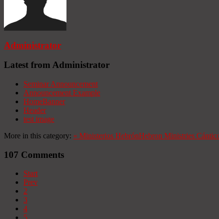
Administrator
Latest from Administrator
Seminar Announcement
Announcement Example
HomeBanner
Header
test image
More in this category:
«
Ministerios Hebrón
Hebron Ministries
Cántico
107
Comments
Start
Prev
2
3
4
5