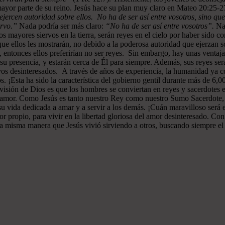
ayor parte de su reino. Jesús hace su plan muy claro en Mateo 20:25-
ejercen autoridad sobre ellos. No ha de ser así entre vosotros, sino que
ervo.”
Nada podría ser más claro:
“No ha de ser así entre vosotros”.
Nad
 mayores siervos en la tierra, serán reyes en el cielo por haber sido c
e ellos les mostrarán, no debido a la poderosa autoridad que ejerzan sob
s, entonces ellos preferirían no ser reyes. Sin embargo, hay unas ventaj
n su presencia, y estarán cerca de Él para siempre. Además, sus reyes 
vos desinteresados. A través de años de experiencia, la humanidad ya c
s. ¡Esta ha sido la característica del gobierno gentil durante más de 6,
a visión de Dios es que los hombres se conviertan en reyes y sacerdotes 
de amor. Como Jesús es tanto nuestro Rey como nuestro Sumo Sacerdote
su vida dedicada a amar y a servir a los demás. ¡Cuán maravilloso será
or propio, para vivir en la libertad gloriosa del amor desinteresado. C
la misma manera que Jesús vivió sirviendo a otros, buscando siempre el