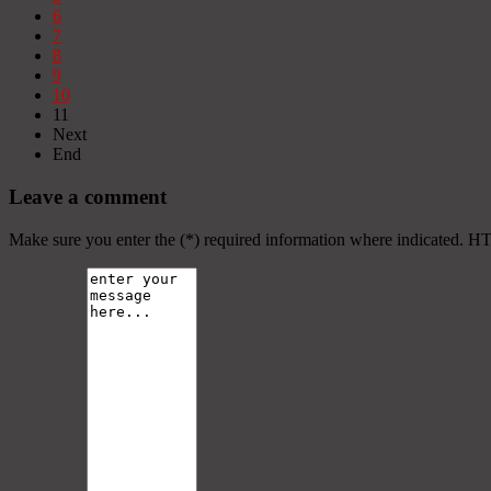
6
7
8
9
10
11
Next
End
Leave a comment
Make sure you enter the (*) required information where indicated. H