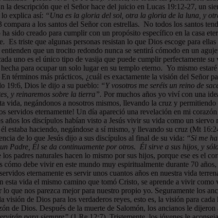
En la descripción que el Señor hace del juicio en Lucas 19:12-27, un sie
lo explica así:
“Una es la gloria del sol, otra la gloria de la luna, y otr
 compara a los santos del Señor con estrellas. No todos los santos ten
 ha sido creado para cumplir con un propósito específico en la casa ete
e. Es triste que algunas personas resistan lo que Dios escoge para ellas
o entienden que un trocito redondo nunca se sentirá cómodo en un aguje
e cada uno es el único tipo de vasija que puede cumplir perfectamente s
 hecha para ocupar un solo lugar en su templo eterno. Yo mismo estaré
. En términos más prácticos, ¿cuál es exactamente la visión del Señor
o 19:6, Dios le dijo a su pueblo:
“Y vosotros me seréis un reino de sace
s, y reinaremos sobre la tierra”.
Por muchos años yo viví con una idea
ta vida, negándonos a nosotros mismos, llevando la cruz y permitiendo q
os servidos eternamente! Un día apareció una revelación en mi corazón 
 años los discípulos habían visto a Jesús vivir su vida como un siervo 
 él estaba haciendo, negándose a sí mismo, y llevando su cruz (Mt 16:24
ncia de lo que Jesús dijo a sus discípulos al final de su vida:
“Si me hab
 Padre, Él se da continuamente por otros. Él sirve a sus hijos, y sólo
 los padres naturales hacen lo mismo por sus hijos, porque ese es el co
s cómo debe vivir en este mundo muy espiritualmente durante 70 años, pa
servidos eternamente es servir unos cuantos años en nuestra vida terren
n esta vida el mismo camino que tomó Cristo, se aprende a vivir como 
r lo que nos parezca mejor para nuestro propio yo. Seguramente los an
n la visión de Dios para los verdaderos reyes, esto es, la visión para
azón de Dios. Después de la muerte de Salomón, los ancianos le dijero
e servirán para siempre”
(1 Re 12:7). Tristemente, los jóvenes le aconse