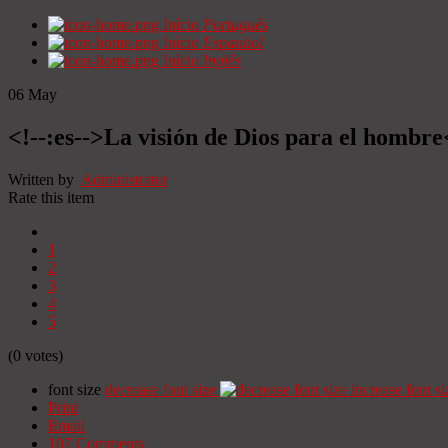
Início
Portugués
Início
Espanhol
Início
Inglês
06
May
<!--:es-->La visión de Dios para el hombre
Written by
Administrator
Rate this item
1
2
3
4
5
(0 votes)
font size
decrease font size
increase font si
Print
Email
107
Comments