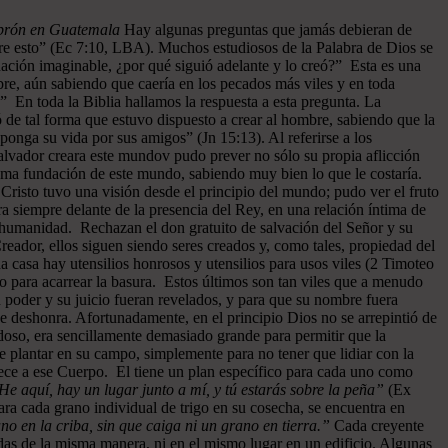
ebrón en Guatemala
Hay algunas preguntas que jamás debieran de
re esto” (Ec 7:10, LBA). Muchos estudiosos de la Palabra de Dios se
ación imaginable, ¿por qué siguió adelante y lo creó?” Esta es una
bre, aún sabiendo que caería en los pecados más viles y en toda
” En toda la Biblia hallamos la respuesta a esta pregunta. La
 de tal forma que estuvo dispuesto a crear al hombre, sabiendo que la
ponga su vida por sus amigos” (Jn 15:13). Al referirse a los
l Salvador creara este mundov pudo prever no sólo su propia aflicción
misma fundación de este mundo, sabiendo muy bien lo que le costaría.
risto tuvo una visión desde el principio del mundo; pudo ver el fruto
ra siempre delante de la presencia del Rey, en una relación íntima de
a humanidad. Rechazan el don gratuito de salvación del Señor y su
reador, ellos siguen siendo seres creados y, como tales, propiedad del
 casa hay utensilios honrosos y utensilios para usos viles (2 Timoteo
so para acarrear la basura. Estos últimos son tan viles que a menudo
 poder y su juicio fueran revelados, y para que su nombre fuera
e deshonra. Afortunadamente, en el principio Dios no se arrepintió de
oso, era sencillamente demasiado grande para permitir que la
e plantar en su campo, simplemente para no tener que lidiar con la
nece a ese Cuerpo. El tiene un plan específico para cada uno como
He aquí, hay un lugar junto a mí, y tú estarás sobre la peña”
(Ex
ra cada grano individual de trigo en su cosecha, se encuentra en
o en la criba, sin que caiga ni un grano en tierra.”
Cada creyente
das de la misma manera, ni en el mismo lugar en un edificio. Algunas