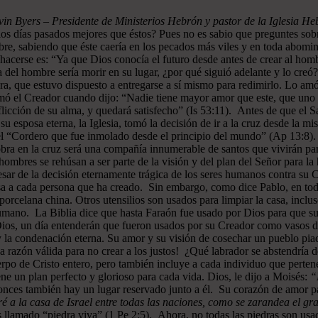
in Byers – Presidente de Ministerios Hebrón y pastor de la Iglesia H
los días pasados mejores que éstos? Pues no es sabio que preguntes sob
bre, sabiendo que éste caería en los pecados más viles y en toda abomin
hacerse es: “Ya que Dios conocía el futuro desde antes de crear al hom
 del hombre sería morir en su lugar, ¿por qué siguió adelante y lo creó?
a, que estuvo dispuesto a entregarse a sí mismo para redimirlo. Lo amó
irmó el Creador cuando dijo: “Nadie tiene mayor amor que este, que uno 
a aflicción de su alma, y quedará satisfecho” (Is 53:11). Antes de que e
 su esposa eterna, la Iglesia, tomó la decisión de ir a la cruz desde la 
l “Cordero que fue inmolado desde el principio del mundo” (Ap 13:8). C
a obra en la cruz será una compañía innumerable de santos que vivirán pa
mbres se rehúsan a ser parte de la visión y del plan del Señor para l
sar de la decisión eternamente trágica de los seres humanos contra su C
sa a cada persona que ha creado. Sin embargo, como dice Pablo, en toda
porcelana china. Otros utensilios son usados para limpiar la casa, inclu
humano. La Biblia dice que hasta Faraón fue usado por Dios para que su
 Dios, un día entenderán que fueron usados por su Creador como vasos d
la condenación eterna. Su amor y su visión de cosechar un pueblo piad
a razón válida para no crear a los justos! ¿Qué labrador se abstendría d
uerpo de Cristo entero, pero también incluye a cada individuo que perte
ene un plan perfecto y glorioso para cada vida. Dios, le dijo a Moisés:
“
onces también hay un lugar reservado junto a él. Su corazón de amor pa
a la casa de Israel entre todas las naciones, como se zarandea el gran
 llamado “piedra viva” (1 Pe 2:5). Ahora, no todas las piedras son usa