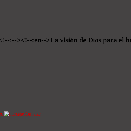
<!--:--><!--:en-->La visión de Dios para el 
ze