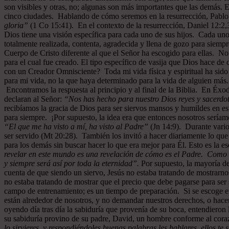
son visibles y otras, no; algunas son más importantes que las demás. 
cinco ciudades. Hablando de cómo seremos en la resurrección, Pablo 
gloria”
(1 Co 15:41). En el contexto de la resurrección, Daniel 12:2,3
Dios tiene una visión específica para cada uno de sus hijos. Cada uno
totalmente realizada, contenta, agradecida y llena de gozo para siempr
Cuerpo de Cristo diferente al que el Señor ha escogido para ellas. N
para el cual fue creado. El tipo específico de vasija que Dios hace d
con un Creador Omnisciente? Toda mi vida física y espiritual ha sido
para mi vida, no la que haya determinado para la vida de alguien más
Encontramos la respuesta al principio y al final de la Biblia. En Éxod
declaran al Señor:
“Nos has hecho para nuestro Dios reyes y sacerdote
recibíamos la gracia de Dios para ser siervos mansos y humildes en es
para siempre. ¡Por supuesto, la idea era que entonces nosotros seríam
“El que me ha visto a mí, ha visto al Padre”
(Jn 14:9). Durante varios
ser servido (Mt 20:28). También los invitó a hacer diariamente lo que
para los demás sin buscar hacer lo que era mejor para Él. Esto es la ese
revelar en este mundo es una revelación de cómo es el Padre. Como un
y siempre será así por toda la eternidad”.
Por supuesto, la mayoría de
cuenta de que siendo un siervo, Jesús no estaba tratando de mostrarno
no estaba tratando de mostrar que el precio que debe pagarse para ser 
campo de entrenamiento; es un tiempo de preparación. Si se escoge e
están alrededor de nosotros, y no demandar nuestros derechos, o hace
oyendo día tras día la sabiduría que provenía de su boca, entendiero
su sabiduría provino de su padre, David, un hombre conforme al cor
lo sirvieres, y respondiéndoles buenas palabras les hablares, ellos t