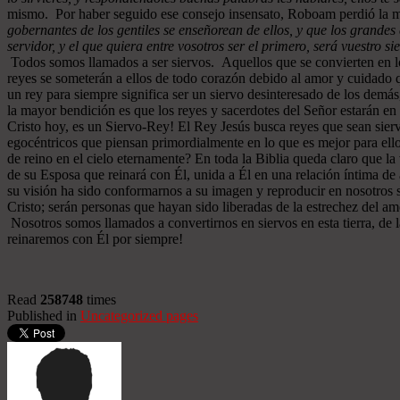
mismo. Por haber seguido ese consejo insensato, Roboam perdió la m
gobernantes de los gentiles se enseñorean de ellos, y que los grandes 
servidor, y el que quiera entre vosotros ser el primero, será vuestro si
Todos somos llamados a ser siervos. Aquellos que se convierten en los
reyes se someterán a ellos de todo corazón debido al amor y cuidado qu
un rey para siempre significa ser un siervo desinteresado de los demá
la mayor bendición es que los reyes y sacerdotes del Señor estarán e
Cristo hoy, es un Siervo-Rey! El Rey Jesús busca reyes que sean sier
egocéntricos que piensan primordialmente en lo que es mejor para ello
de reino en el cielo eternamente? En toda la Biblia queda claro que l
de su Esposa que reinará con Él, unida a Él en una relación íntima 
su visión ha sido conformarnos a su imagen y reproducir en nosotros 
Cristo; serán personas que hayan sido liberadas de la estrechez del am
Nosotros somos llamados a convertirnos en siervos en esta tierra, de 
reinaremos con Él por siempre!
Read
258748
times
Published in
Uncategorized pages