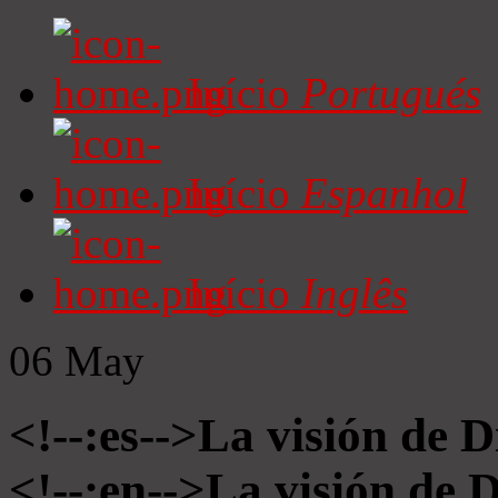
Início
Portugués
Início
Espanhol
Início
Inglês
06
May
<!--:es-->La visión de D
<!--:en-->La visión de 