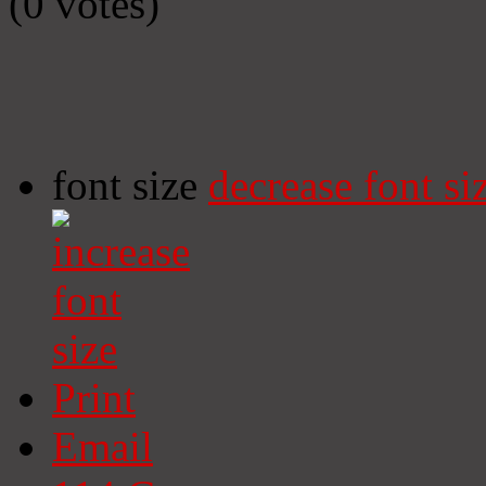
(0 votes)
font size
decrease font si
Print
Email