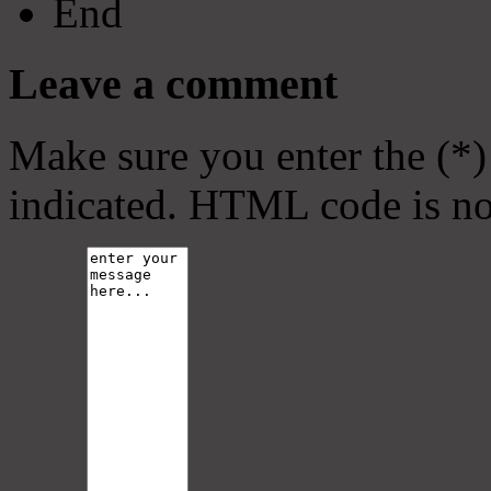
End
Leave a comment
Make sure you enter the (*)
indicated. HTML code is no