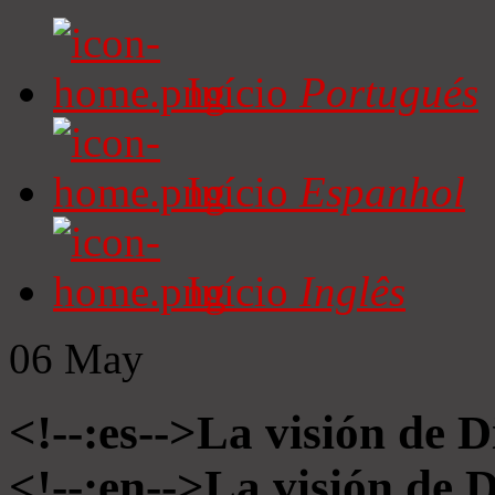
Início
Portugués
Início
Espanhol
Início
Inglês
06
May
<!--:es-->La visión de D
<!--:en-->La visión de 