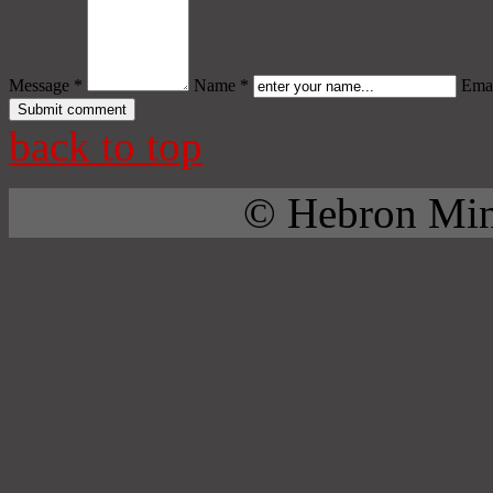
Message *
Name *
Emai
back to top
© Hebron Mini