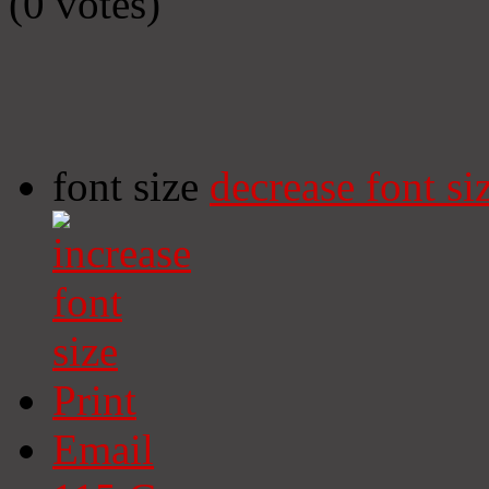
(0 votes)
font size
decrease font si
Print
Email