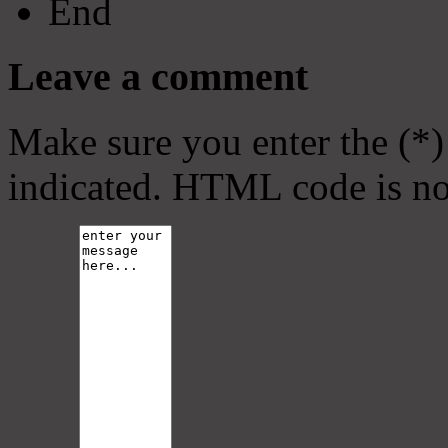
End
Leave a comment
Make sure you enter the (*)
indicated. HTML code is no