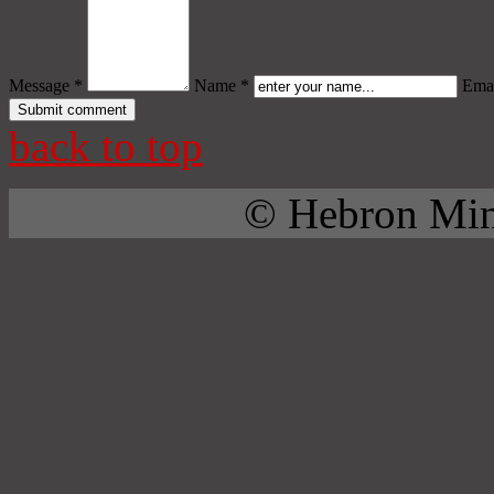
Message *
Name *
Emai
back to top
© Hebron Mini