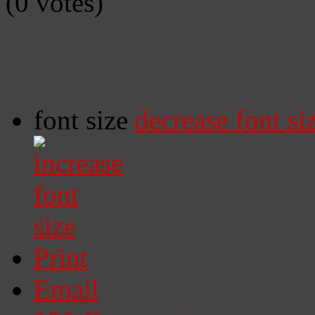
(0 votes)
font size
decrease font si
Print
Email