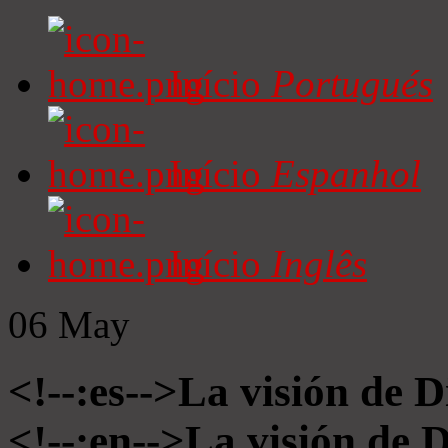
Início
Portugués
Início
Espanhol
Início
Inglês
06
May
<!--:es-->La visión de D
<!--:en-->La visión de 