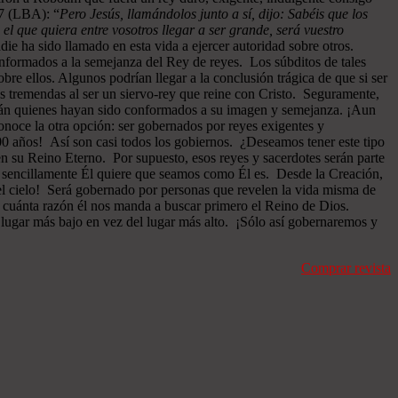
27 (LBA): “
Pero Jesús, llamándolos junto a sí, dijo: Sabéis que los
 el que quiera entre vosotros llegar a ser grande, será vuestro
ie ha sido llamado en esta vida a ejercer autoridad sobre otros.
onformados a la semejanza del Rey de reyes. Los súbditos de tales
re ellos. Algunos podrían llegar a la conclusión trágica de que si ser
as tremendas al ser un siervo-rey que reine con Cristo. Seguramente,
serán quienes hayan sido conformados a su imagen y semejanza. ¡Aun
onoce la otra opción: ser gobernados por reyes exigentes y
000 años! Así son casi todos los gobiernos. ¿Deseamos tener este tipo
en su Reino Eterno. Por supuesto, esos reyes y sacerdotes serán parte
, sencillamente Él quiere que seamos como Él es. Desde la Creación,
 el cielo! Será gobernado por personas que revelen la vida misma de
on cuánta razón él nos manda a buscar primero el Reino de Dios.
 lugar más bajo en vez del lugar más alto. ¡Sólo así gobernaremos y
Comprar revista