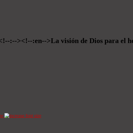
<!--:--><!--:en-->La visión de Dios para el 
ze