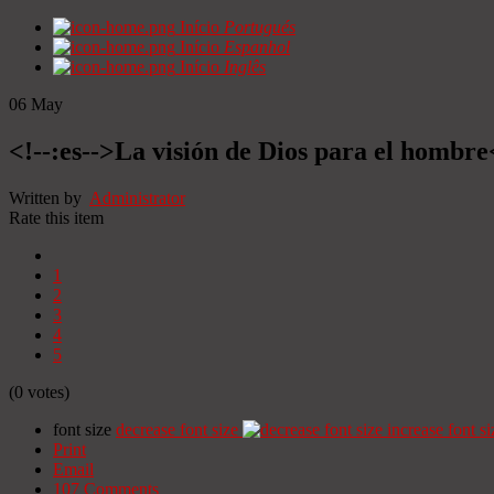
Início
Portugués
Início
Espanhol
Início
Inglês
06
May
<!--:es-->La visión de Dios para el hombre
Written by
Administrator
Rate this item
1
2
3
4
5
(0 votes)
font size
decrease font size
increase font si
Print
Email
107
Comments