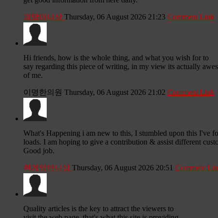
피망머니상
Thursday, 06 August 2026 21:23
Comment Link
Hi friends, how is the whole thing, and what you wish for to
say regarding this piece of writing, in my view its actually awe
of me.
이명한의원
Thursday, 06 August 2026 21:02
Comment Link
What's Happening i am new to this, I stumbled upon this I've fo
loads. I am hoping to give a contribution & assist different cust
Good job.
한게임머니상
Thursday, 06 August 2026 20:51
Comment Lin
Quality articles is the key to attract the viewers to
visit the web page, that's what this site is providing.