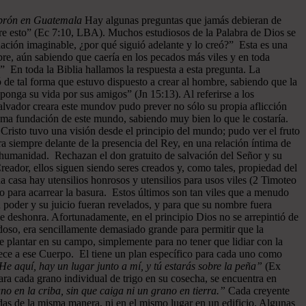
ebrón en Guatemala
Hay algunas preguntas que jamás debieran de
re esto” (Ec 7:10, LBA). Muchos estudiosos de la Palabra de Dios se
ación imaginable, ¿por qué siguió adelante y lo creó?” Esta es una
bre, aún sabiendo que caería en los pecados más viles y en toda
” En toda la Biblia hallamos la respuesta a esta pregunta. La
 de tal forma que estuvo dispuesto a crear al hombre, sabiendo que la
ponga su vida por sus amigos” (Jn 15:13). Al referirse a los
l Salvador creara este mundov pudo prever no sólo su propia aflicción
misma fundación de este mundo, sabiendo muy bien lo que le costaría.
risto tuvo una visión desde el principio del mundo; pudo ver el fruto
ra siempre delante de la presencia del Rey, en una relación íntima de
a humanidad. Rechazan el don gratuito de salvación del Señor y su
reador, ellos siguen siendo seres creados y, como tales, propiedad del
 casa hay utensilios honrosos y utensilios para usos viles (2 Timoteo
so para acarrear la basura. Estos últimos son tan viles que a menudo
 poder y su juicio fueran revelados, y para que su nombre fuera
e deshonra. Afortunadamente, en el principio Dios no se arrepintió de
oso, era sencillamente demasiado grande para permitir que la
e plantar en su campo, simplemente para no tener que lidiar con la
nece a ese Cuerpo. El tiene un plan específico para cada uno como
He aquí, hay un lugar junto a mí, y tú estarás sobre la peña”
(Ex
ra cada grano individual de trigo en su cosecha, se encuentra en
o en la criba, sin que caiga ni un grano en tierra.”
Cada creyente
das de la misma manera, ni en el mismo lugar en un edificio. Algunas