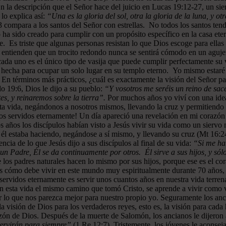
En la descripción que el Señor hace del juicio en Lucas 19:12-27, un sie
lo explica así:
“Una es la gloria del sol, otra la gloria de la luna, y otr
 compara a los santos del Señor con estrellas. No todos los santos ten
 ha sido creado para cumplir con un propósito específico en la casa ete
e. Es triste que algunas personas resistan lo que Dios escoge para ellas
o entienden que un trocito redondo nunca se sentirá cómodo en un aguje
e cada uno es el único tipo de vasija que puede cumplir perfectamente s
 hecha para ocupar un solo lugar en su templo eterno. Yo mismo estaré
. En términos más prácticos, ¿cuál es exactamente la visión del Señor
o 19:6, Dios le dijo a su pueblo:
“Y vosotros me seréis un reino de sace
s, y reinaremos sobre la tierra”.
Por muchos años yo viví con una idea
ta vida, negándonos a nosotros mismos, llevando la cruz y permitiendo q
os servidos eternamente! Un día apareció una revelación en mi corazón 
 años los discípulos habían visto a Jesús vivir su vida como un siervo 
 él estaba haciendo, negándose a sí mismo, y llevando su cruz (Mt 16:24
ncia de lo que Jesús dijo a sus discípulos al final de su vida:
“Si me hab
 Padre, Él se da continuamente por otros. Él sirve a sus hijos, y sólo
 los padres naturales hacen lo mismo por sus hijos, porque ese es el co
s cómo debe vivir en este mundo muy espiritualmente durante 70 años, pa
servidos eternamente es servir unos cuantos años en nuestra vida terren
n esta vida el mismo camino que tomó Cristo, se aprende a vivir como 
r lo que nos parezca mejor para nuestro propio yo. Seguramente los an
n la visión de Dios para los verdaderos reyes, esto es, la visión para
azón de Dios. Después de la muerte de Salomón, los ancianos le dijero
e servirán para siempre”
(1 Re 12:7). Tristemente, los jóvenes le aconse