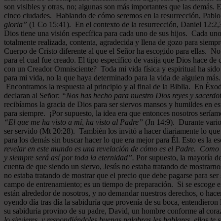
son visibles y otras, no; algunas son más importantes que las demás. 
cinco ciudades. Hablando de cómo seremos en la resurrección, Pablo 
gloria”
(1 Co 15:41). En el contexto de la resurrección, Daniel 12:2,3
Dios tiene una visión específica para cada uno de sus hijos. Cada uno
totalmente realizada, contenta, agradecida y llena de gozo para siempr
Cuerpo de Cristo diferente al que el Señor ha escogido para ellas. N
para el cual fue creado. El tipo específico de vasija que Dios hace d
con un Creador Omnisciente? Toda mi vida física y espiritual ha sido
para mi vida, no la que haya determinado para la vida de alguien más
Encontramos la respuesta al principio y al final de la Biblia. En Éxod
declaran al Señor:
“Nos has hecho para nuestro Dios reyes y sacerdote
recibíamos la gracia de Dios para ser siervos mansos y humildes en es
para siempre. ¡Por supuesto, la idea era que entonces nosotros seríam
“El que me ha visto a mí, ha visto al Padre”
(Jn 14:9). Durante varios
ser servido (Mt 20:28). También los invitó a hacer diariamente lo que
para los demás sin buscar hacer lo que era mejor para Él. Esto es la ese
revelar en este mundo es una revelación de cómo es el Padre. Como un
y siempre será así por toda la eternidad”.
Por supuesto, la mayoría de
cuenta de que siendo un siervo, Jesús no estaba tratando de mostrarno
no estaba tratando de mostrar que el precio que debe pagarse para ser 
campo de entrenamiento; es un tiempo de preparación. Si se escoge e
están alrededor de nosotros, y no demandar nuestros derechos, o hace
oyendo día tras día la sabiduría que provenía de su boca, entendiero
su sabiduría provino de su padre, David, un hombre conforme al cor
lo sirvieres, y respondiéndoles buenas palabras les hablares, ellos t