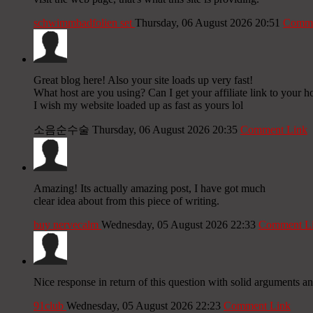
schwimmbadfolien set
Thursday, 06 August 2026 20:51
Comme
Great blog here! Also your site loads up very fast!
What host are you using? Can I get your affiliate link to your h
I wish my website loaded up as fast as yours lol
소음순수술
Thursday, 06 August 2026 20:35
Comment Link
Amazing! Its actually amazing post, I have got much
clear idea about from this piece of writing.
buy nervecalm
Wednesday, 05 August 2026 22:33
Comment L
Nice response in return of this question with solid arguments and
91club
Wednesday, 05 August 2026 22:23
Comment Link