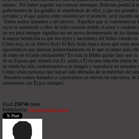
mismo. Por haber seguido ese consejo insensato, Roboam perdió la m
gobernantes de los gentiles se enseñorean de ellos, y que los grandes 
servidor, y el que quiera entre vosotros ser el primero, será vuestro si
Todos somos llamados a ser siervos. Aquellos que se convierten en los
reyes se someterán a ellos de todo corazón debido al amor y cuidado qu
un rey para siempre significa ser un siervo desinteresado de los demá
la mayor bendición es que los reyes y sacerdotes del Señor estarán e
Cristo hoy, es un Siervo-Rey! El Rey Jesús busca reyes que sean sier
egocéntricos que piensan primordialmente en lo que es mejor para ello
de reino en el cielo eternamente? En toda la Biblia queda claro que l
de su Esposa que reinará con Él, unida a Él en una relación íntima 
su visión ha sido conformarnos a su imagen y reproducir en nosotros 
Cristo; serán personas que hayan sido liberadas de la estrechez del am
Nosotros somos llamados a convertirnos en siervos en esta tierra, de 
reinaremos con Él por siempre!
Read
258746
times
Published in
Uncategorized pages