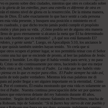
rvo es puesto sobre diez ciudades, mientras que otro es colocado sobre
a la gloria de las estrellas, pues una estrella es diferente de otra en
drán el mismo nivel de gloria en la resurrección. De la misma manera,
rna de Dios. Él sabe exactamente lo que hace sentir a cada persona
 en esta vida presente, y busquen una posición o ministerio en el
ro cuadrado, y que dicho trocito jamás podrá cumplir el propósito
u visión y plan para su vida. ¿Cómo podría ser de alguna otra manera
 lleno de gozo eternamente si alcanzo la meta que Él ha determinado
 para cada hombre que es redimido? ¿A qué nos está llamando El?
rdotes, y gente santa”.
Luego, en Apocalipsis 5:10, los ancianos le
 que quizás también ustedes hayan tenido. Yo creía que si
ue otros ocupen el primer lugar, se nos permitiría reinar con el Señor
como una luz que se enciende de pronto, al leer las palabras de Jesús:
manso y humilde. Les dijo que él había venido para servir, y no para
). Cristo se dio continuamente por otros, haciendo lo que era mejor
éis visto a mí, habéis visto al Padre. La vida que me habéis visto
 piensa en lo que es mejor para ellos. El Padre siempre ha sido así,
razón de todo padre verdadero. Mientras leía esas palabras me di
ra así poder llegar a ser alguien importante en la eternidad. Cristo
al. Por el contrario, Él estaba mostrando que esta vida es solamente un
vive el Padre. Nuestra continua preocupación debe ser por quienes
cianos que estuvieron delante del rey Salomón durante 40 años,
 cada hombre. Según declaró el mismo Salomón en Proverbios, mucha de
n a Roboam, hijo de Salomón:
“Si tú fueres hoy siervo de este pueblo y
jaron a Roboam que fuera un rey duro, exigente, indulgente consigo