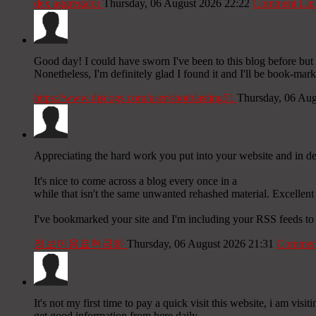
dex aggregator
Thursday, 06 August 2026 22:22
Comment Lin
Good day! I could have sworn I've been to this blog before but 
Nonetheless, I'm definitely glad I found it and I'll be book-ma
https://www.discogs.com/user/shotblasting51
Thursday, 06 Au
Appreciating the hard work you put into your website and in de
It's nice to come across a blog every once in a
while that isn't the same unwanted rehashed material. Excellent
I've bookmarked your site and I'm including your RSS feeds t
정보이용료현금화
Thursday, 06 August 2026 21:31
Comment
It's not my first time to pay a quick visit this website, i am visi
get good information from here daily.