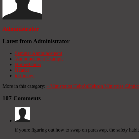
Administrator
Latest from Administrator
Seminar Announcement
Announcement Example
HomeBanner
Header
test image
More in this category:
«
Ministerios Hebrón
Hebron Ministries
Cántico
107
Comments
if youre figuring out how to swap on paraswap, the safety habit