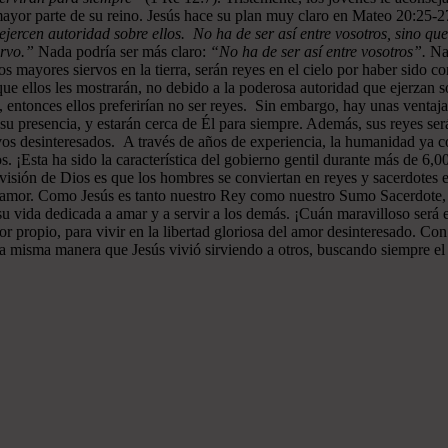
ayor parte de su reino. Jesús hace su plan muy claro en Mateo 20:25-
ejercen autoridad sobre ellos. No ha de ser así entre vosotros, sino que
ervo.”
Nada podría ser más claro:
“No ha de ser así entre vosotros”.
Nad
 mayores siervos en la tierra, serán reyes en el cielo por haber sido c
e ellos les mostrarán, no debido a la poderosa autoridad que ejerzan sob
s, entonces ellos preferirían no ser reyes. Sin embargo, hay unas ventaj
n su presencia, y estarán cerca de Él para siempre. Además, sus reyes 
vos desinteresados. A través de años de experiencia, la humanidad ya c
s. ¡Esta ha sido la característica del gobierno gentil durante más de 6,
a visión de Dios es que los hombres se conviertan en reyes y sacerdotes 
de amor. Como Jesús es tanto nuestro Rey como nuestro Sumo Sacerdote
su vida dedicada a amar y a servir a los demás. ¡Cuán maravilloso será
or propio, para vivir en la libertad gloriosa del amor desinteresado. C
la misma manera que Jesús vivió sirviendo a otros, buscando siempre el