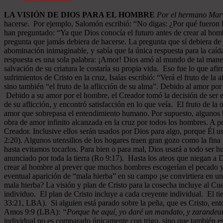
LA VISIÓN DE DIOS PARA EL HOMBRE
Por el hermano Marv
hacerse. Por ejemplo, Salomón escribió: “No digas: ¿Por qué fueron 
han preguntado: “Ya que Dios conocía el futuro antes de crear al hom
pregunta que jamás debiera de hacerse. La pregunta que sí debiera de 
abominación inimaginable, y sabía que la única respuesta para la caída
respuesta es una sola palabra: ¡Amor! Dios amó al mundo de tal maner
salvación de su criatura le costaría su propia vida. Eso fue lo que af
sufrimientos de Cristo en la cruz, Isaías escribió: “Verá el fruto de l
sino también “el fruto de la aflicción de su alma”. Debido al amor por
Debido a su amor por el hombre, el Creador tomó la decisión de ser e
de su aflicción, y encontró satisfacción en lo que veía. El fruto de l
amor que sobrepasa el entendimiento humano. Por supuesto, algunos ho
obra de amor infinito alcanzada en la cruz por todos los hombres. A pe
Creador. Inclusive ellos serán usados por Dios para algo, porque Él u
2:20). Algunos utensilios de los hogares traen gran gozo como la fina 
hasta evitamos tocarlos. Para bien o para mal, Dios usará a todo ser 
anunciado por toda la tierra (Ro 9:17). Hasta los ateos que niegan a
crear al hombre al prever que muchos hombres escogerían el pecado y 
eventual aparición de “mala hierba” en su campo ¡se convirtiera en un
mala hierba? La visión y plan de Cristo para la cosecha incluye al C
individuo. El plan de Cristo incluye a cada creyente individual. El ti
33:21, LBA). Si alguien está parado sobre la peña, que es Cristo, ent
Amos 9:9 (LBA):
“Porque he aquí, yo daré un mandato, y zarandearé 
individual no es comparado únicamente con trigo, sino que también es