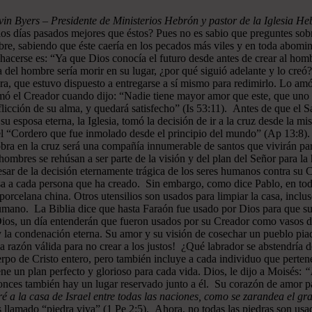
in Byers – Presidente de Ministerios Hebrón y pastor de la Iglesia H
los días pasados mejores que éstos? Pues no es sabio que preguntes sob
bre, sabiendo que éste caería en los pecados más viles y en toda abomin
hacerse es: “Ya que Dios conocía el futuro desde antes de crear al hom
 del hombre sería morir en su lugar, ¿por qué siguió adelante y lo creó?
a, que estuvo dispuesto a entregarse a sí mismo para redimirlo. Lo amó
irmó el Creador cuando dijo: “Nadie tiene mayor amor que este, que uno 
a aflicción de su alma, y quedará satisfecho” (Is 53:11). Antes de que e
 su esposa eterna, la Iglesia, tomó la decisión de ir a la cruz desde la 
l “Cordero que fue inmolado desde el principio del mundo” (Ap 13:8). C
a obra en la cruz será una compañía innumerable de santos que vivirán pa
mbres se rehúsan a ser parte de la visión y del plan del Señor para l
sar de la decisión eternamente trágica de los seres humanos contra su C
sa a cada persona que ha creado. Sin embargo, como dice Pablo, en toda
porcelana china. Otros utensilios son usados para limpiar la casa, inclu
humano. La Biblia dice que hasta Faraón fue usado por Dios para que su
 Dios, un día entenderán que fueron usados por su Creador como vasos d
la condenación eterna. Su amor y su visión de cosechar un pueblo piad
a razón válida para no crear a los justos! ¿Qué labrador se abstendría d
uerpo de Cristo entero, pero también incluye a cada individuo que perte
ene un plan perfecto y glorioso para cada vida. Dios, le dijo a Moisés:
“
onces también hay un lugar reservado junto a él. Su corazón de amor pa
a la casa de Israel entre todas las naciones, como se zarandea el gran
 llamado “piedra viva” (1 Pe 2:5). Ahora, no todas las piedras son usa