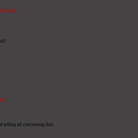
nt Link
ost?
ink
 telling all concerning that.