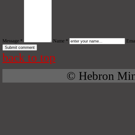
Message *
Name *
Emai
back to top
© Hebron Mini