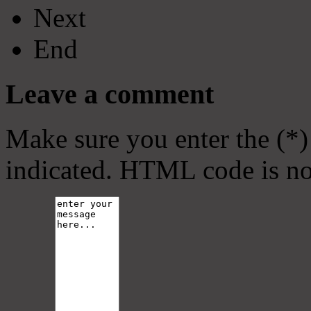
Next
End
Leave a comment
Make sure you enter the (*)
indicated. HTML code is no