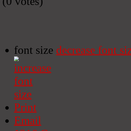
(0 votes)
font size
decrease font si
Print
Email