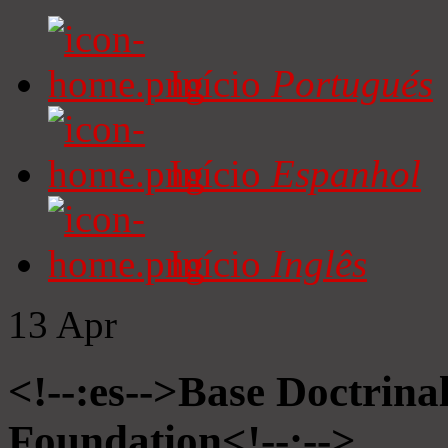
Início
Portugués
Início
Espanhol
Início
Inglês
13
Apr
<!--:es-->Base Doctrinal
Foundation<!--:-->