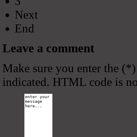
3
Next
End
Leave a comment
Make sure you enter the (*)
indicated. HTML code is no