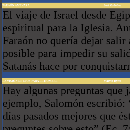
FARAÓN AMENAZA
José Ordóñez
El viaje de Israel desde Egi
espiritual para la Iglesia. An
Faraón no quería dejar salir a
posible para impedir su sal
Satanás hace por conquista
LA VISIÓN DE DIOS PARA EL HOMBRE
Marvin Byers
Hay algunas preguntas que j
ejemplo, Salomón escribió: 
días pasados mejores que és
preguntes sobre esto” (Ec. 