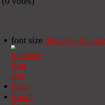
(0 votes)
font size
decrease font si
Print
Email