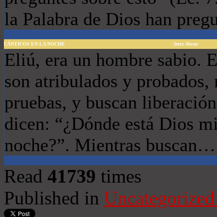
la Palabra de Dios han pre
CÁNTICOS EN LA NOCHE
Jerry Alway
Eliú, era un hombre sabio. 
son atribulados y probados,
pruebas, y buscan liberación
dicen: “¿Dónde está Dios mi
noche?”. Mientras buscan…
Read
41739
times
Published in
Uncategorized