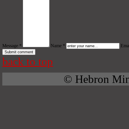
Message *
Name *
Emai
back to top
© Hebron Mini