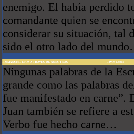
enemigo. El había perdido t
comandante quien se encontr
considerar su situación, tal 
sido el otro lado del mund
EMMANUEL, DIOS A TRAVÉS DE NOSOTROS
Javier Lobos
Ningunas palabras de la Escr
grande como las palabras de
fue manifestado en carne”. 
Juan también se refiere a es
Verbo fue hecho carne…