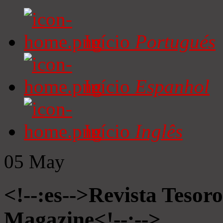
Início
Portugués
Início
Espanhol
Início
Inglês
05
May
<!--:es-->Revista Tesoro
Magazine<!--:-->