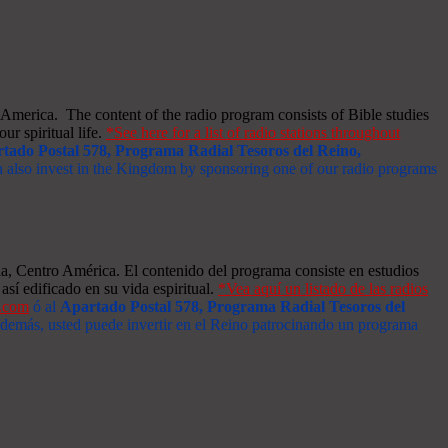
merica. The content of the radio program consists of Bible studies
ur spiritual life.
*See here for a list of radio stations throughout
tado Postal 578, Programa Radial Tesoros del Reino,
an also invest in the Kingdom by sponsoring one of our radio programs
a, Centro América. El contenido del programa consiste en estudios
así edificado en su vida espiritual.
*Vea aquí un listado de las radios
s.com
ó al
Apartado Postal 578, Programa Radial Tesoros del
 Además, usted puede invertir en el Reino patrocinando un programa