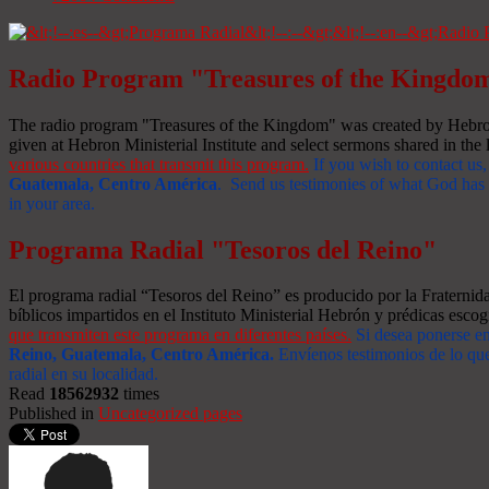
Radio Program "Treasures of the Kingdo
The radio program "Treasures of the Kingdom" was created by Hebron 
given at Hebron Ministerial Institute and select sermons shared in the l
various countries that transmit this program.
If you wish to contact us,
Guatemala, Centro América
. Send us testimonies of what God has d
in your area.
Programa Radial "Tesoros del Reino"
El programa radial “Tesoros del Reino” es producido por la Fraterni
bíblicos impartidos en el Instituto Ministerial Hebrón y prédicas escog
que transmiten este programa en diferentes países.
Si desea ponerse e
Reino, Guatemala, Centro América
.
Envíenos testimonios de lo que
radial en su localidad.
Read
18562932
times
Published in
Uncategorized pages