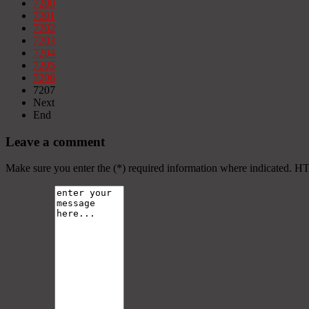
7200
7201
7202
7203
7204
7205
7206
7207
Next
End
Leave a comment
Make sure you enter the (*) required information where indicated. H