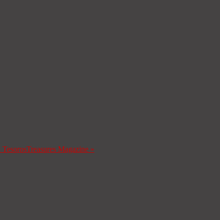
a Tesoros
Treasures Magazine
»