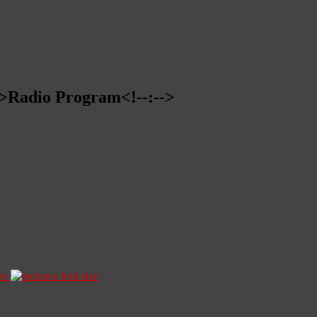
-->Radio Program<!--:-->
ze