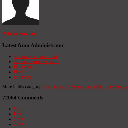
Administrator
Latest from Administrator
Seminar Announcement
Announcement Example
HomeBanner
Header
test image
More in this category:
«
Ministerios Hebrón
Hebron Ministries
Revist
72064
Comments
Start
Prev
7198
7199