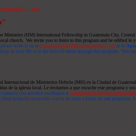
m"
Ministries (HM) International Fellowship in Guatemala City, Central A
ocal church. We invite you to listen to this program and be edified in yo
 please write to us at:
tesorosdelreino@hebronministries.com
or to
Apar
one in your life or in the lives of others through this program. You c
dad Internacional de Ministerios Hebrón (MH) en la Ciudad de Guatemal
idas de la iglesia local. Le invitamos a que escuche este programa y sea 
n contacto con nosotros escríbanos a:
tesorosdelreino@hebronministrie
 Dios ha hecho en su vida o en la de otros a través de este programa.