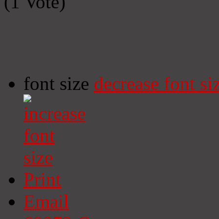
(1 Vote)
font size
decrease font si
Print
Email