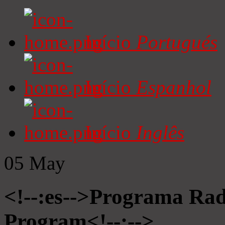
Início
Portugués
Início
Espanhol
Início
Inglês
05
May
<!--:es-->Programa Radi
Program<!--:-->