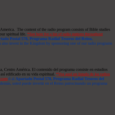
merica. The content of the radio program consists of Bible studies
ur spiritual life.
*See here for a list of radio stations throughout
tado Postal 578, Programa Radial Tesoros del Reino,
an also invest in the Kingdom by sponsoring one of our radio programs
a, Centro América. El contenido del programa consiste en estudios
así edificado en su vida espiritual.
*Vea aquí un listado de las radios
s.com
ó al
Apartado Postal 578, Programa Radial Tesoros del
 Además, usted puede invertir en el Reino patrocinando un programa