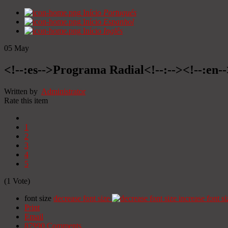
Início
Portugués
Início
Espanhol
Início
Inglês
05
May
<!--:es-->Programa Radial<!--:--><!--:en
Written by
Administrator
Rate this item
1
2
3
4
5
(1 Vote)
font size
decrease font size
increase font si
Print
Email
87990
Comments