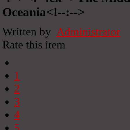
Oceania<!--:-->
Written by
Administrator
Rate this item
1
2
3
4
5