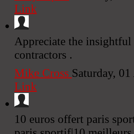
Link
Appreciate the insightful 
contractors .
Mike Cross
Saturday, 01
Link
10 euros offert paris spor
paris sportif|10 meilleurs