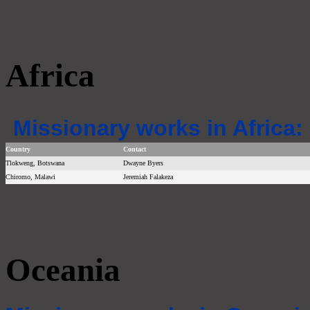
Africa
Missionary works in Africa:
Country
Contact
Tlokweng, Botswana
Dwayne Byers
Chiromo, Malawi
Jeremiah Falakeza
Oceania