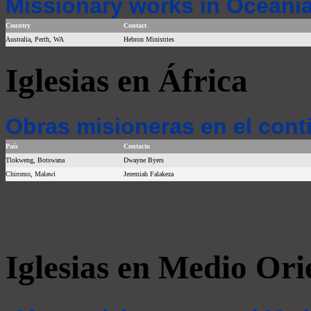
Missionary works in Oceania
Country
Contact
Australia, Perth, WA
Hebron Ministries
Iglesias en África
Obras misioneras en el cont
País
Contacto
Tlokweng, Botswana
Dwayne Byers
Chiromo, Malawi
Jeremiah Falakeza
Iglesias en Medio Ori