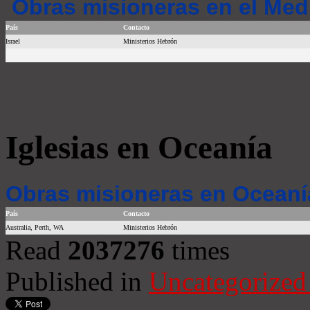
Obras misioneras en el Med
País
Contacto
Israel
Ministerios Hebrón
Iglesias en Oceanía
Obras misioneras en Oceaní
País
Contacto
Australia, Perth, WA
Ministerios Hebrón
Read
2037276
times
Published in
Uncategorized