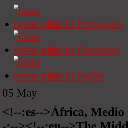
Início
Portugués
Início
Espanhol
Início
Inglês
05
May
<!--:es-->África, Medio
-:--><!--:en-->The Midd