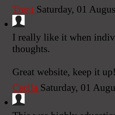
Trent
Saturday, 01 Augu
I really like it when indi
thoughts.
Great website, keep it up
Cecila
Saturday, 01 Aug