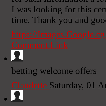
I was looking for this cer
time. Thank you and goo
https://Images.Google.c
Comment Link
betting welcome offers
Claudette
Saturday, 01 