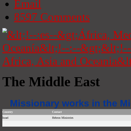
Email
8597
Comments
The Middle East
Missionary works in the Mi
Country
Contact
Israel
Hebron Ministries