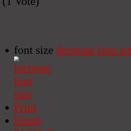
(1 Vote)
font size
decrease font si
Print
Email