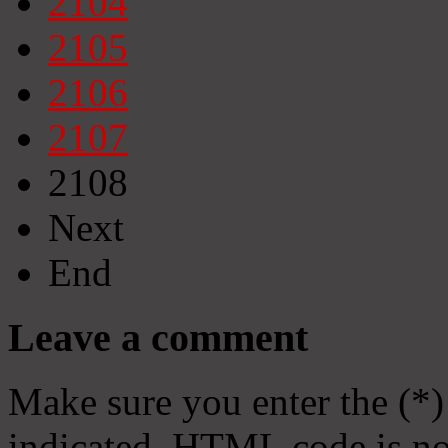
2104
2105
2106
2107
2108
Next
End
Leave a comment
Make sure you enter the (*)
indicated. HTML code is no