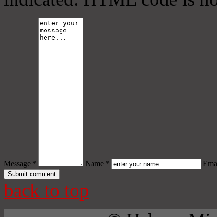
Message *
Name *
Emai
back to top