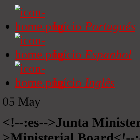
Início
Portugués
Início
Espanhol
Início
Inglês
05
May
<!--:es-->Junta Minister
>Ministerial Board<!--: