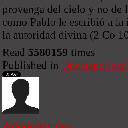
provenga del cielo y no de 
como Pablo le escribió a la 
la autoridad divina (2 Co 1
Read
5580159
times
Published in
Uncategorized
Administrator