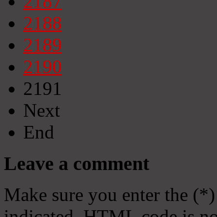
2187
2188
2189
2190
2191
Next
End
Leave a comment
Make sure you enter the (*)
indicated. HTML code is no