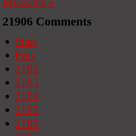
Missions
»
21906
Comments
Start
Prev
2182
2183
2184
2185
2186