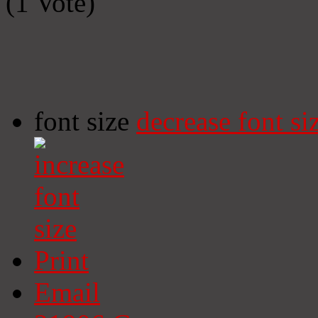
(1 Vote)
font size
decrease font si
Print
Email