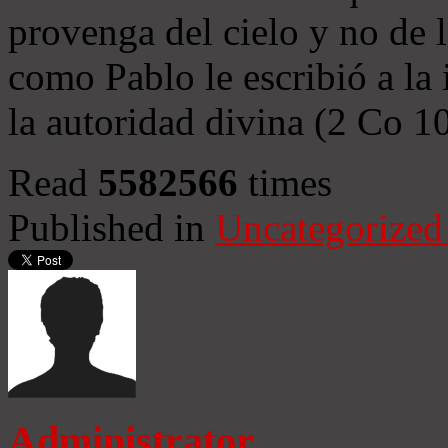
provenga del cielo y no de 
como Pablo le escribió a la 
la autoridad divina (2 Co 1
Read
5582566
times
Published in
Uncategorized
Administrator