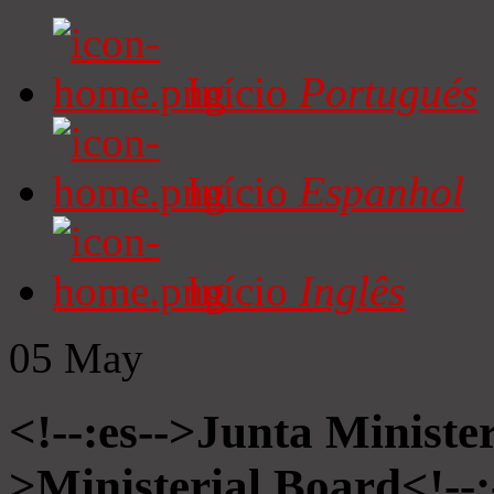
Início
Portugués
Início
Espanhol
Início
Inglês
05
May
<!--:es-->Junta Minister
>Ministerial Board<!--: