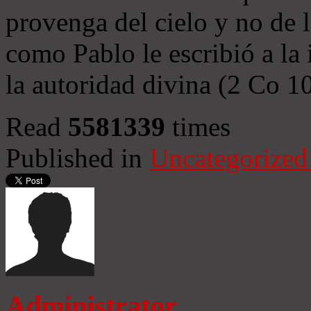
provenga del cielo y no de 
como Pablo le escribió a la 
la autoridad divina (2 Co 1
Read
5581339
times
Published in
Uncategorized
Administrator