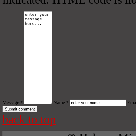
Message *
Name *
Emai
back to top