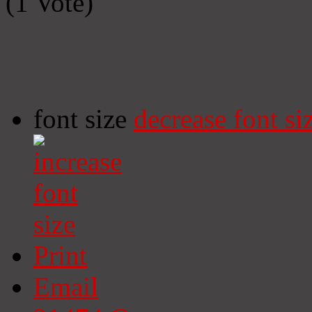
(1 Vote)
font size
decrease font si
Print
Email