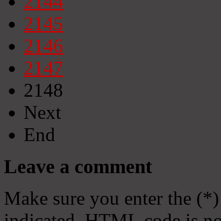
2144
2145
2146
2147
2148
Next
End
Leave a comment
Make sure you enter the (*)
indicated. HTML code is no