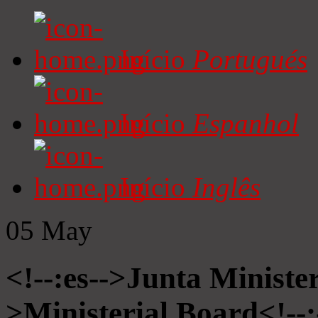
Início
Portugués
Início
Espanhol
Início
Inglês
05
May
<!--:es-->Junta Minister
>Ministerial Board<!--: