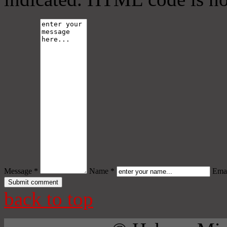
Message *
Name *
Emai
back to top