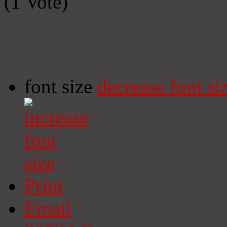
(1 Vote)
font size
decrease font si
Print
Email