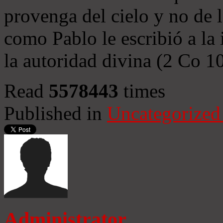
provenga del cielo y no de 
como Pablo le escribió a la 
la autoridad divina (2 Co 1
Read
5578443
times
Published in
Uncategorized
Administrator