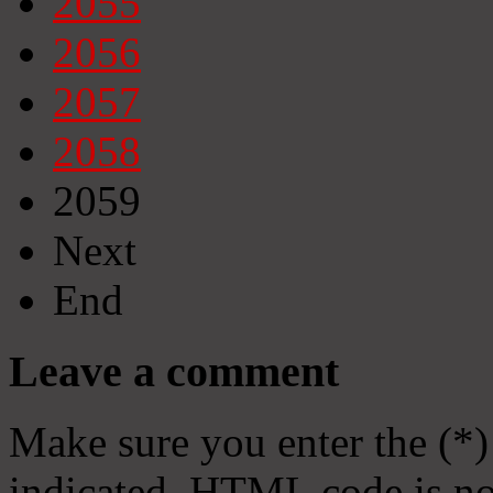
2055
2056
2057
2058
2059
Next
End
Leave a comment
Make sure you enter the (*)
indicated. HTML code is no