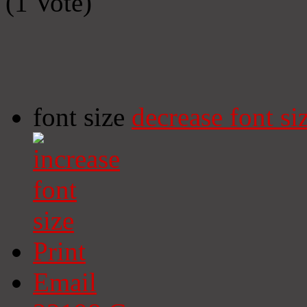
(1 Vote)
font size
decrease font si
Print
Email