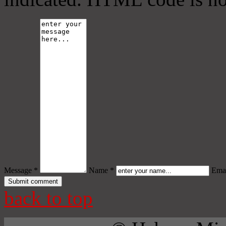
Message *
Name *
Emai
back to top