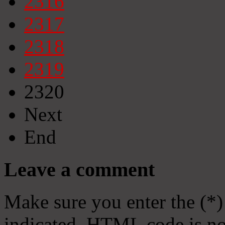
2316
2317
2318
2319
2320
Next
End
Leave a comment
Make sure you enter the (*)
indicated. HTML code is no