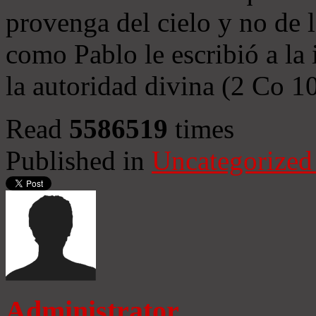
provenga del cielo y no de 
como Pablo le escribió a la 
la autoridad divina (2 Co 1
Read
5586519
times
Published in
Uncategorized
Administrator