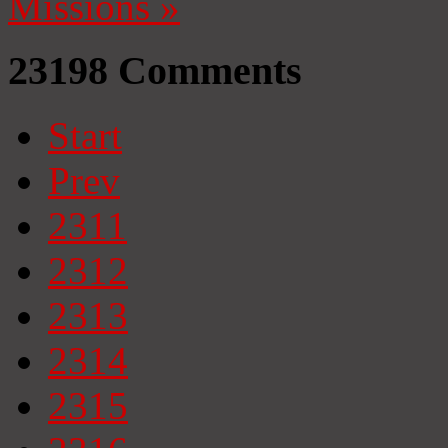
Missions
»
23198
Comments
Start
Prev
2311
2312
2313
2314
2315