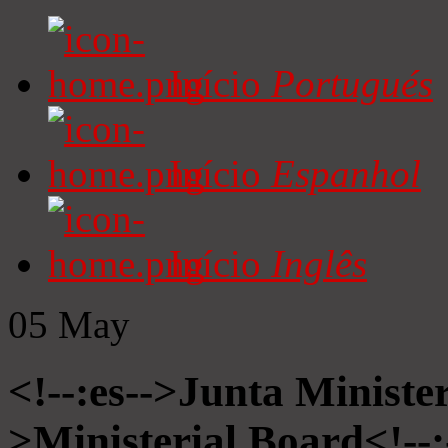
Início
Portugués
Início
Espanhol
Início
Inglês
05
May
<!--:es-->Junta Minister
>Ministerial Board<!--: