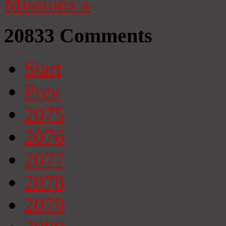
Missions
»
20833
Comments
Start
Prev
2075
2076
2077
2078
2079