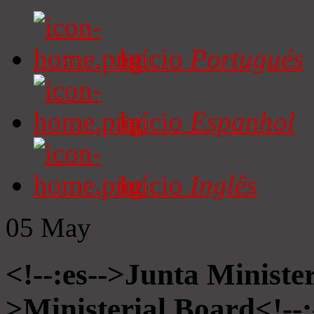
Início
Portugués
Início
Espanhol
Início
Inglês
05
May
<!--:es-->Junta Minister
>Ministerial Board<!--: