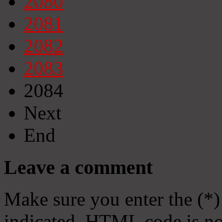
2080
2081
2082
2083
2084
Next
End
Leave a comment
Make sure you enter the (*)
indicated. HTML code is no