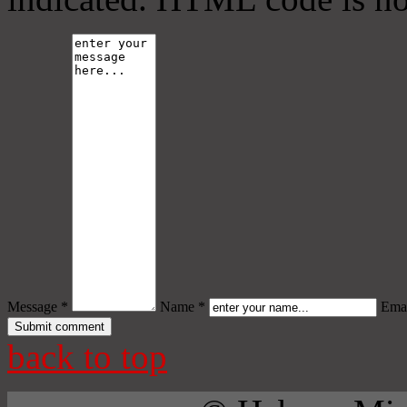
Message *
Name *
Emai
back to top