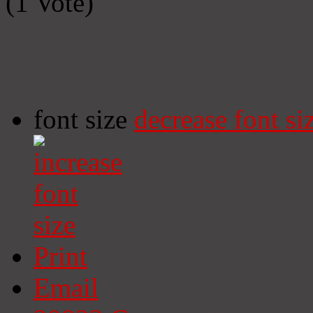
(1 Vote)
font size
decrease font si
Print
Email