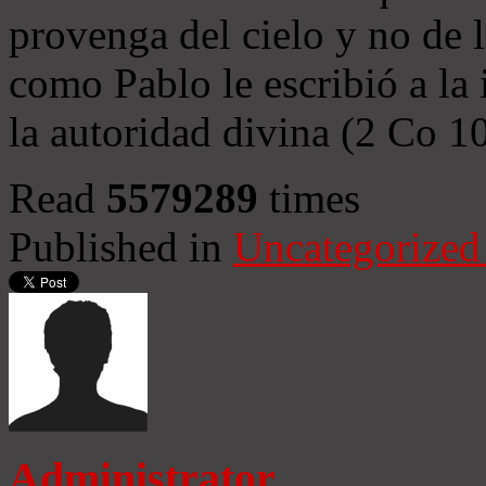
provenga del cielo y no de 
como Pablo le escribió a la 
la autoridad divina (2 Co 1
Read
5579289
times
Published in
Uncategorized
Administrator