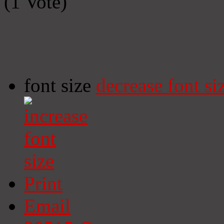
(1 Vote)
font size
decrease font si
Print
Email