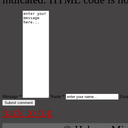
Message *
Name *
Emai
back to top