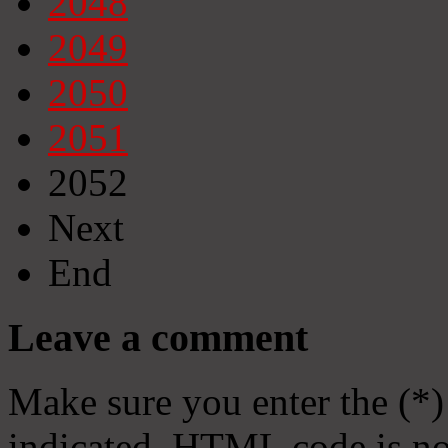
2048
2049
2050
2051
2052
Next
End
Leave a comment
Make sure you enter the (*)
indicated. HTML code is no