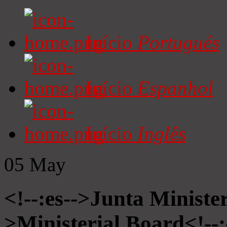
Início
Portugués
Início
Espanhol
Início
Inglês
05
May
<!--:es-->Junta Minister
>Ministerial Board<!--: