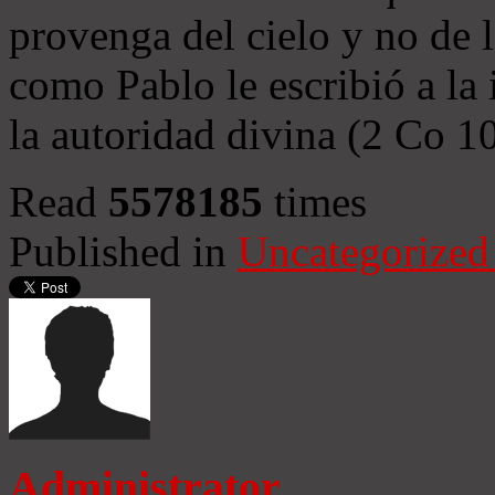
provenga del cielo y no de 
como Pablo le escribió a la 
la autoridad divina (2 Co 1
Read
5578185
times
Published in
Uncategorized
Administrator