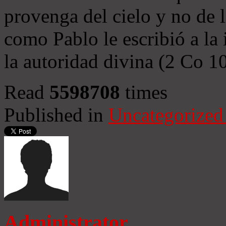
provenga del cielo y no de 
como Pablo le escribió a la 
la autoridad divina (2 Co 1
Read
5598708
times
Published in
Uncategorized
Administrator