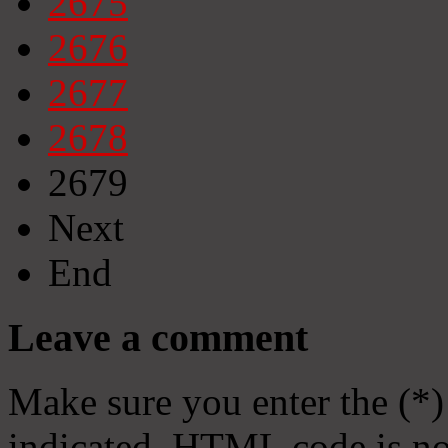
2675
2676
2677
2678
2679
Next
End
Leave a comment
Make sure you enter the (*)
indicated. HTML code is no