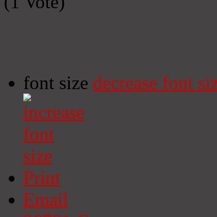
(1 Vote)
font size
decrease font si
Print
Email