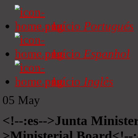
Início
Portugués
Início
Espanhol
Início
Inglês
05
May
<!--:es-->Junta Minister
>Ministerial Board<!--: