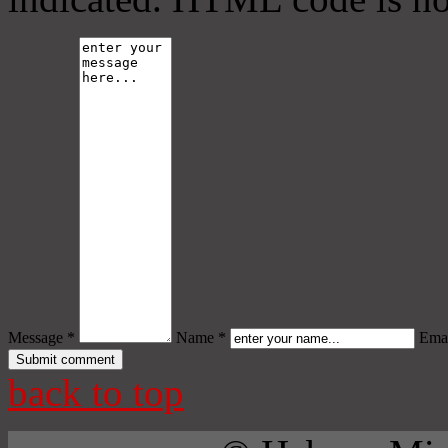
Message *
Name *
Emai
back to top