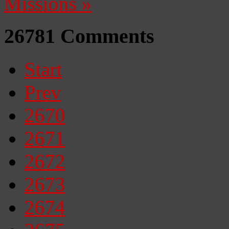
Missions
»
26781
Comments
Start
Prev
2670
2671
2672
2673
2674