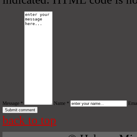
Message *
Name *
Emai
back to top