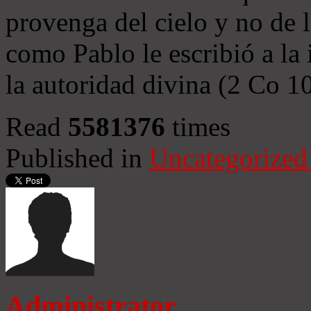
provenga del cielo y no de 
como Pablo le escribió a la 
la autoridad divina (2 Co 1
Read
5581376
times
Published in
Uncategorized
Administrator