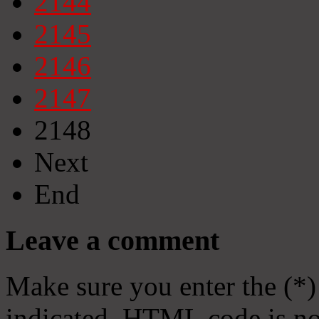
2144
2145
2146
2147
2148
Next
End
Leave a comment
Make sure you enter the (*)
indicated. HTML code is no