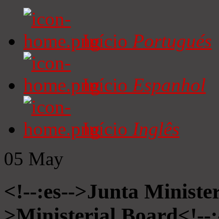
Início
Portugués
Início
Espanhol
Início
Inglês
05
May
<!--:es-->Junta Minister
>Ministerial Board<!--: