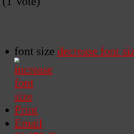
(1 Vote)
font size
decrease font si
Print
Email