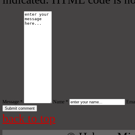
Message *
Name *
Emai
back to top