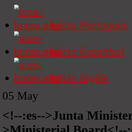
Início
Portugués
Início
Espanhol
Início
Inglês
05
May
<!--:es-->Junta Minister
>Ministerial Board<!--: