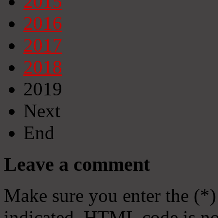
2015
2016
2017
2018
2019
Next
End
Leave a comment
Make sure you enter the (*)
indicated. HTML code is no