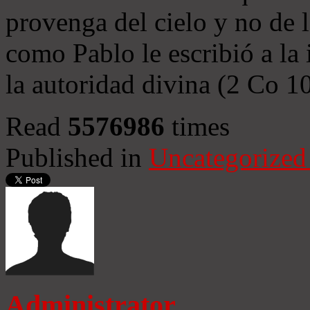
provenga del cielo y no de 
como Pablo le escribió a la 
la autoridad divina (2 Co 1
Read
5576986
times
Published in
Uncategorized
Administrator