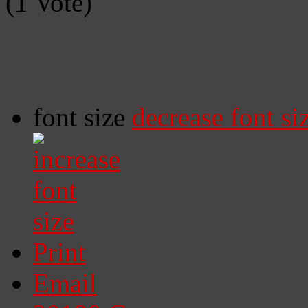
(1 Vote)
font size
decrease font si
Print
Email