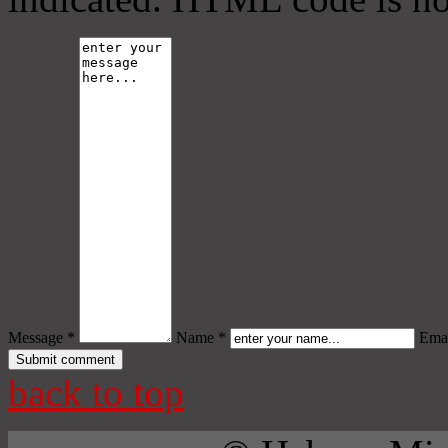
Message *
Name *
Emai
back to top