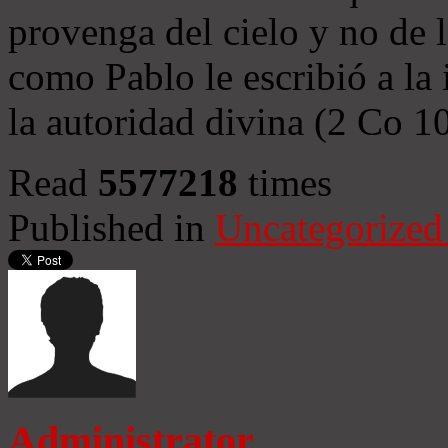
provenga del cielo y no de 
como Pablo le escribió a la 
la autoridad divina (2 Co 1
Read
5577218
times
Published in
Uncategorized
Administrator