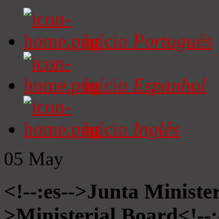
Início
Portugués
Início
Espanhol
Início
Inglês
05
May
<!--:es-->Junta Minister
>Ministerial Board<!--: