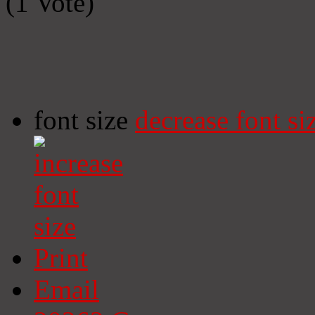
(1 Vote)
font size
decrease font si
Print
Email