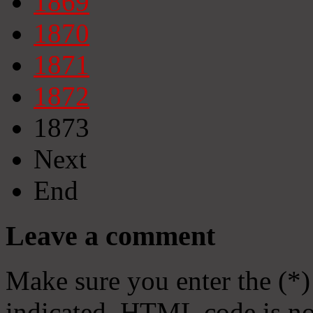
1869
1870
1871
1872
1873
Next
End
Leave a comment
Make sure you enter the (*)
indicated. HTML code is no