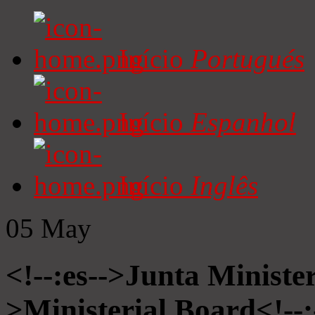
Início
Portugués
Início
Espanhol
Início
Inglês
05
May
<!--:es-->Junta Minister
>Ministerial Board<!--: