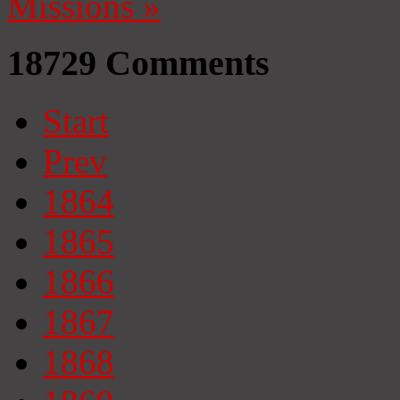
Missions
»
18729
Comments
Start
Prev
1864
1865
1866
1867
1868