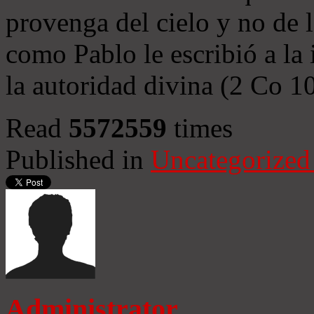
provenga del cielo y no de 
como Pablo le escribió a la 
la autoridad divina (2 Co 1
Read
5572559
times
Published in
Uncategorized
Administrator