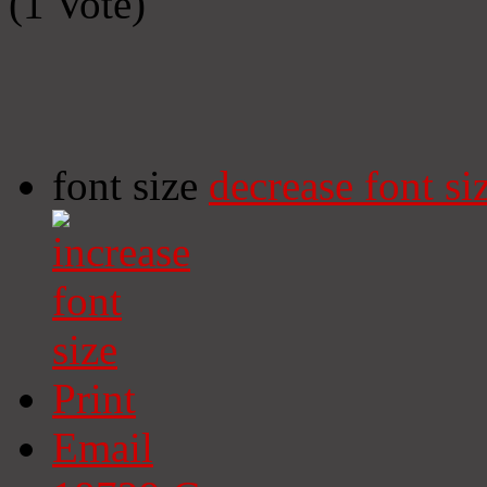
(1 Vote)
font size
decrease font si
Print
Email