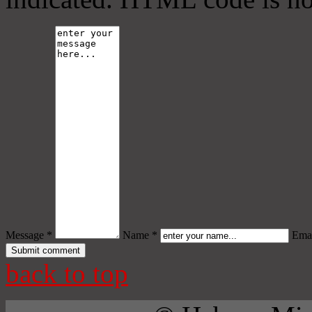
Message *
Name *
Emai
back to top