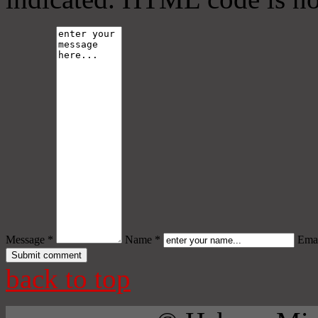
Message *
Name *
Emai
back to top