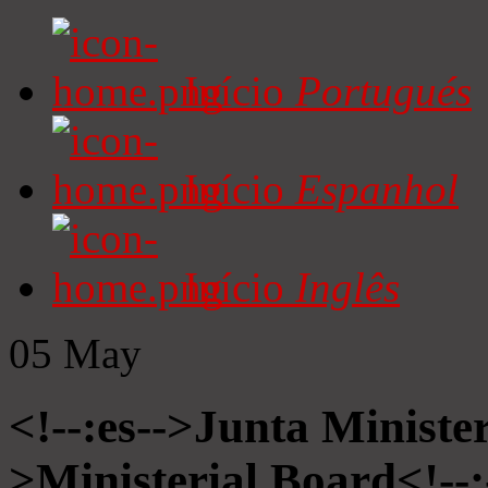
Início
Portugués
Início
Espanhol
Início
Inglês
05
May
<!--:es-->Junta Minister
>Ministerial Board<!--: