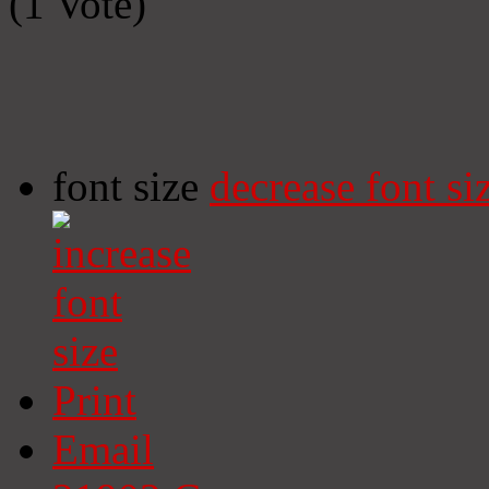
(1 Vote)
font size
decrease font si
Print
Email