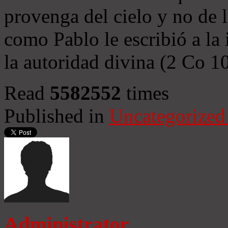
provenga del cielo y no de 
como Pablo le escribió a la 
la autoridad divina (2 Co 1
Read
5582552
times
Published in
Uncategorized
Administrator