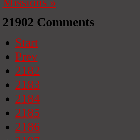
Missions
»
21902
Comments
Start
Prev
2182
2183
2184
2185
2186