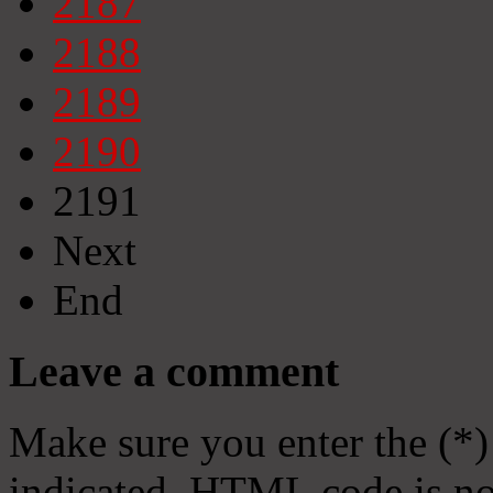
2187
2188
2189
2190
2191
Next
End
Leave a comment
Make sure you enter the (*)
indicated. HTML code is no