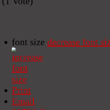
(1 Vote)
font size
decrease font si
Print
Email