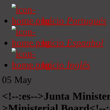
Início
Portugués
Início
Espanhol
Início
Inglês
05
May
<!--:es-->Junta Minister
>Ministerial Board<!--: