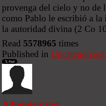
provenga del cielo y no de 
como Pablo le escribió a la 
la autoridad divina (2 Co 1
Read
5578965
times
Published in
Uncategorized
Administrator