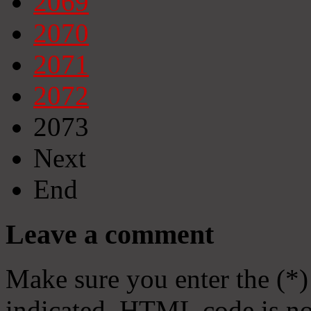
2069
2070
2071
2072
2073
Next
End
Leave a comment
Make sure you enter the (*)
indicated. HTML code is no