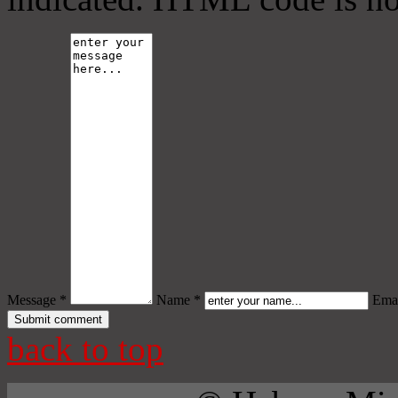
Message *
Name *
Emai
back to top