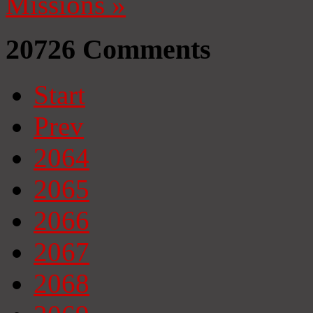
Missions
»
20726
Comments
Start
Prev
2064
2065
2066
2067
2068